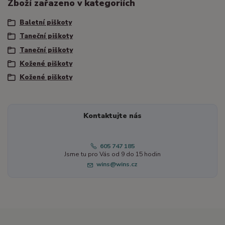
Zboží zařazeno v kategoriích
Baletní piškoty
Taneční piškoty
Taneční piškoty
Kožené piškoty
Kožené piškoty
Kontaktujte nás
605 747 185
Jsme tu pro Vás od 9 do 15 hodin
wins@wins.cz