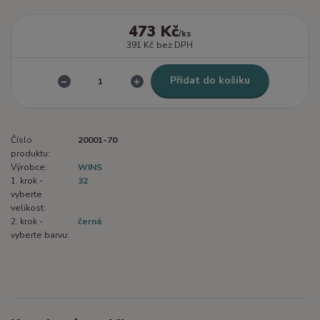
473 Kč
/
ks
391 Kč
bez DPH
Přidat do košíku
Číslo
20001-70
produktu:
Výrobce:
WINS
1. krok -
32
vyberte
velikost:
2. krok -
černá
vyberte barvu: