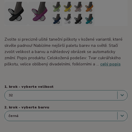
Zvolte si precizně ušité taneční piškoty v kožené variantě, které
skvěle padnou! Nabízíme nejširší paletu barev na světě. Stačí
zvolit velikost a barvu a náhledový obrázek se automaticky
změní. Popis produktu: Celokožená podešev: Tvar cukrářského
piškotu, velice oblíbený divadelními, folklorními a ...
celý popis
1. krok - vyberte velikost
2. krok - vyberte barvu