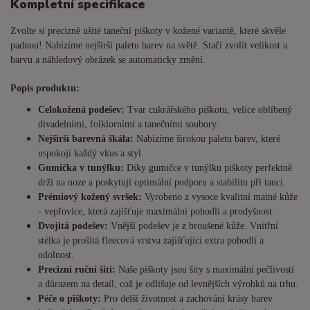
Kompletní specifikace
Zvolte si precizně ušité taneční piškoty v kožené variantě, které skvěle
padnou! Nabízíme nejširší paletu barev na světě. Stačí zvolit velikost a
barvu a náhledový obrázek se automaticky změní.
Popis produktu:
Celokožená podešev:
Tvar cukrářského piškotu, velice oblíbený
divadelními, folklorními a tanečními soubory.
Nejširší barevná škála:
Nabízíme širokou paletu barev, které
uspokojí každý vkus a styl.
Gumička v tunýlku:
Díky gumičce v tunýlku piškoty perfektně
drží na noze a poskytují optimální podporu a stabilitu při tanci.
Prémiový kožený svršek:
Vyrobeno z vysoce kvalitní matné kůže
- vepřovice, která zajišťuje maximální pohodlí a prodyšnost.
Dvojitá podešev:
Vnější podešev je z broušené kůže. Vnitřní
stélka je prošitá fleecová vrstva zajišťující extra pohodlí a
odolnost.
Precizní ruční šití:
Naše piškoty jsou šity s maximální pečlivostí
a důrazem na detail, což je odlišuje od levnějších výrobků na trhu.
Péče o piškoty:
Pro delší životnost a zachování krásy barev