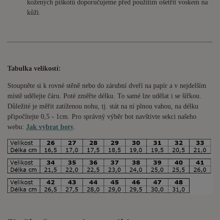
kožených piškotů doporučujeme před použitím ošetřit voskem na
kůži.
Tabulka velikostí:
Stoupněte si k rovné stěně nebo do
zárubní
dveří na papír a v nejdelším
místě udělejte čáru. Poté změřte délku. To samé lze udělat i se šířkou.
Důležité je měřit zatíženou nohu, tj. stát na ní plnou vahou,
na délku
připočítejte 0,5 - 1cm
. Pro správný výběr bot navštivte sekci našeho
webu:
Jak vybrat boty
.