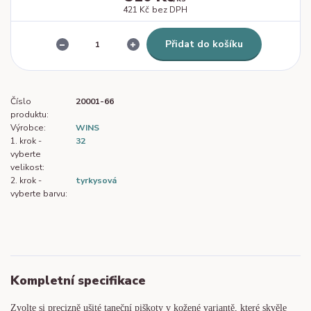
421 Kč
bez DPH
Přidat do košíku
Číslo
20001-66
produktu:
Výrobce:
WINS
1. krok -
32
vyberte
velikost:
2. krok -
tyrkysová
vyberte barvu:
Kompletní specifikace
Zvolte si precizně ušité taneční piškoty v kožené variantě, které skvěle