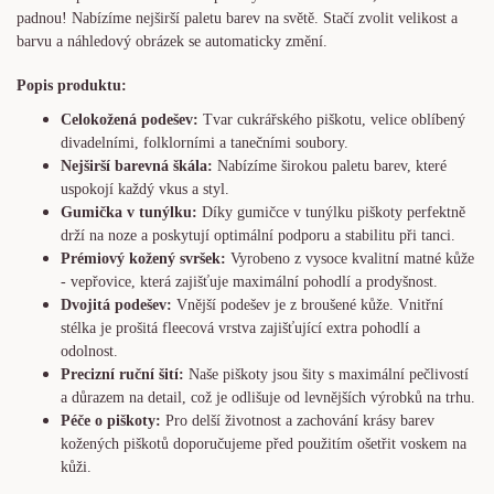
padnou! Nabízíme nejširší paletu barev na světě. Stačí zvolit velikost a
barvu a náhledový obrázek se automaticky změní.
Popis produktu:
Celokožená podešev:
Tvar cukrářského piškotu, velice oblíbený
divadelními, folklorními a tanečními soubory.
Nejširší barevná škála:
Nabízíme širokou paletu barev, které
uspokojí každý vkus a styl.
Gumička v tunýlku:
Díky gumičce v tunýlku piškoty perfektně
drží na noze a poskytují optimální podporu a stabilitu při tanci.
Prémiový kožený svršek:
Vyrobeno z vysoce kvalitní matné kůže
- vepřovice, která zajišťuje maximální pohodlí a prodyšnost.
Dvojitá podešev:
Vnější podešev je z broušené kůže. Vnitřní
stélka je prošitá fleecová vrstva zajišťující extra pohodlí a
odolnost.
Precizní ruční šití:
Naše piškoty jsou šity s maximální pečlivostí
a důrazem na detail, což je odlišuje od levnějších výrobků na trhu.
Péče o piškoty:
Pro delší životnost a zachování krásy barev
kožených piškotů doporučujeme před použitím ošetřit voskem na
kůži.