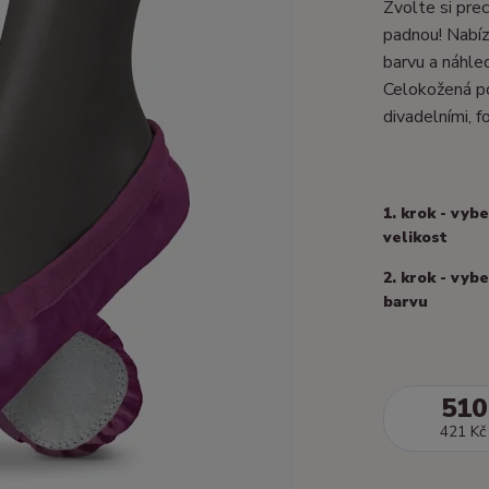
Zvolte si prec
padnou! Nabízí
barvu a náhle
Celokožená po
divadelními, fo
1. krok - vyb
velikost
2. krok - vyb
barvu
510
421 Kč