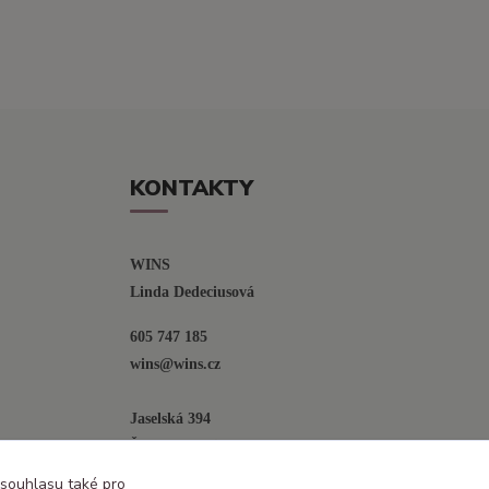
KONTAKTY
WINS
Linda Dedeciusová                             
605 747 185
wins@wins.cz                                         
Jaselská 394
Šenov u N. Jičína
742 42
 souhlasu také pro