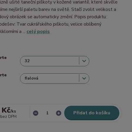
izně ušité taneční piškoty v kožené variantě, které skvěle
me nejširší paletu barev na světě. Stačí zvolit velikost a
dový obrázek se automaticky změní. Popis produktu:
dešev: Tvar cukrářského piškotu, velice oblíbený
lklorními a ...
celý popis
erte
erte
 Kč
/
ks
Přidat do košíku
bez DPH