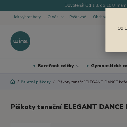
Dovolená! Od 1.8. do 10.8. máme
Jak vybrat boty
O nás
Poštovné
Obchodní podmínk
Od 1
Barefoot cvičky
Gymnastické cv
Baletní piškoty
Piškoty taneční ELEGANT DANCE kože
Piškoty taneční ELEGANT DANCE 