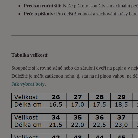
Precizní ruční šití:
Naše piškoty jsou šity s maximální pečl
Péče o piškoty:
Pro delší životnost a zachování krásy bar
Tabulka velikostí:
Stoupněte si k rovné stěně nebo do
zárubní
dveří na papír a v nej
Důležité je měřit zatíženou nohu, tj. stát na ní plnou vahou,
na dé
Jak vybrat boty
.