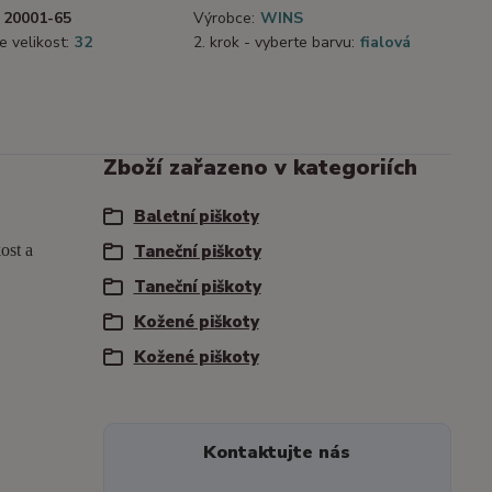
20001-65
Výrobce:
WINS
e velikost:
32
2. krok - vyberte barvu:
fialová
Zboží zařazeno v kategoriích
Baletní piškoty
ost a
Taneční piškoty
Taneční piškoty
Kožené piškoty
Kožené piškoty
Kontaktujte nás