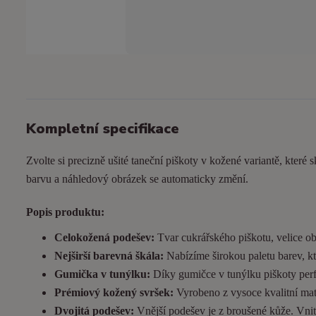
Kompletní specifikace
Zvolte si precizně ušité taneční piškoty v kožené variantě, které s
barvu a náhledový obrázek se automaticky změní.
Popis produktu:
Celokožená podešev:
Tvar cukrářského piškotu, velice ob
Nejširší barevná škála:
Nabízíme širokou paletu barev, kt
Gumička v tunýlku:
Díky gumičce v tunýlku piškoty perfek
Prémiový kožený svršek:
Vyrobeno z vysoce kvalitní matn
Dvojitá podešev:
Vnější podešev je z broušené kůže. Vnitřn