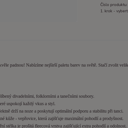
Číslo produktu:
1. krok - vybert
kvěle padnou! Nabízíme nejširší paletu barev na světě. Stačí zvolit velik
líbený divadelními, folklorními a tanečními soubory.
eré uspokojí každý vkus a styl.
tně drží na noze a poskytují optimální podporu a stabilitu při tanci.
é kůže - vepřovice, která zajišťuje maximální pohodlí a prodyšnost.
í stélka je prošitá fleecová vrstva zajišťující extra pohodlí a odolnost.