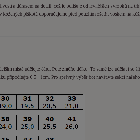
ivostí a důrazem na detail, což je odlišuje od levnějších výrobků na trh
ev kožených piškotů doporučujeme před použitím ošetřit voskem na kůž
delším místě udělejte čáru. Poté změřte délku. To samé lze udělat i se ší
lku připočítejte 0,5 - 1cm
. Pro správný výběr bot navštivte sekci našeh