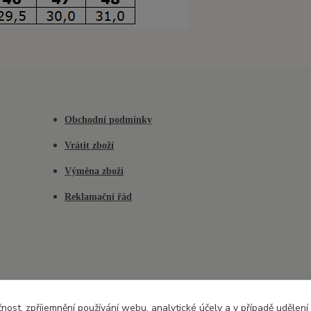
Obchodní podmínky
Vrátit zboží
Výměna zboží
Reklamační řád
čnost, zpříjemnění používání webu, analytické účely a v případě udělení