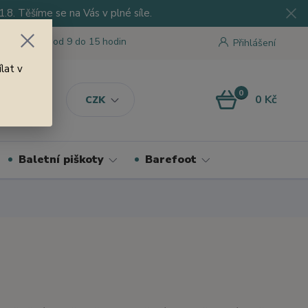
8. Těšíme se na Vás v plné síle.
 tu pro Vás od 9 do 15 hodin
Přihlášení
lat v
0
0 Kč
CZK
Baletní piškoty
Barefoot