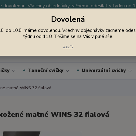
 dovolenou. Všechny objednávky začneme odesílat v týdnu od 11.
Dovolená
y
Nevíte si rady? Zavolejte.
605 747 185
Jsme
.8. do 10.8. máme dovolenou. Všechny objednávky začneme odesí
týdnu od 11.8. Těšíme se na Vás v plné síle.
Hledat
Zavřít
ičky
Taneční cvičky
Univerzální cvičky
né matné WINS 32 fialová
kožené matné WINS 32 fialová