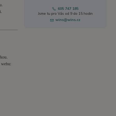
u.
605 747 185
i.
Jsme tu pro Vás od 9 do 15 hodin
wins@wins.cz
řkou.
o webu: