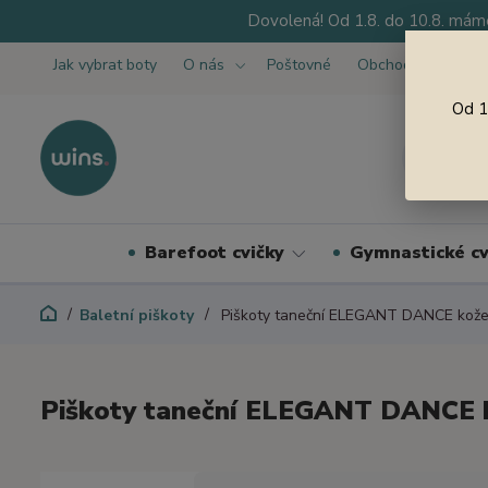
Dovolená! Od 1.8. do 10.8. máme
Jak vybrat boty
O nás
Poštovné
Obchodní podmínk
Od 1
Barefoot cvičky
Gymnastické cv
Baletní piškoty
Piškoty taneční ELEGANT DANCE kože
Piškoty taneční ELEGANT DANCE 