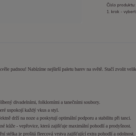
Číslo produktu:
1. krok - vybert
kvěle padnou! Nabízíme nejširší paletu barev na světě. Stačí zvolit velik
líbený divadelními, folklorními a tanečními soubory.
eré uspokojí každý vkus a styl.
tně drží na noze a poskytují optimální podporu a stabilitu při tanci.
é kůže - vepřovice, která zajišťuje maximální pohodlí a prodyšnost.
í stélka je prošitá fleecová vrstva zajišťující extra pohodlí a odolnost.