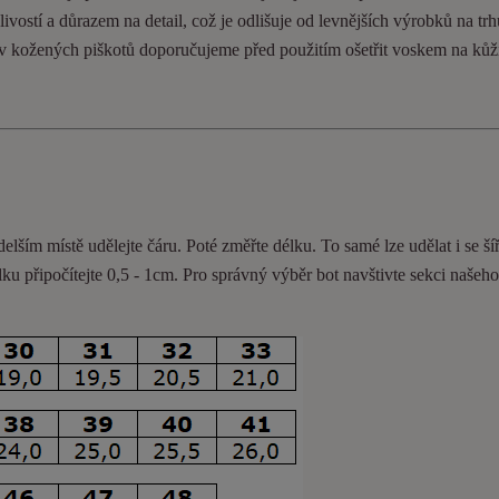
ivostí a důrazem na detail, což je odlišuje od levnějších výrobků na trh
ev kožených piškotů doporučujeme před použitím ošetřit voskem na kůž
delším místě udělejte čáru. Poté změřte délku. To samé lze udělat i se ší
lku připočítejte 0,5 - 1cm
. Pro správný výběr bot navštivte sekci našeh