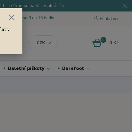
8. Těšíme se na Vás v plné síle.
 tu pro Vás od 9 do 15 hodin
Přihlášení
lat v
0
0 Kč
CZK
Baletní piškoty
Barefoot