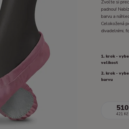
Zvolte si prec
padnou! Nabízí
barvu a náhle
Celokožená po
divadelními, fo
1. krok - vyb
velikost
2. krok - vyb
barvu
510
421 Kč