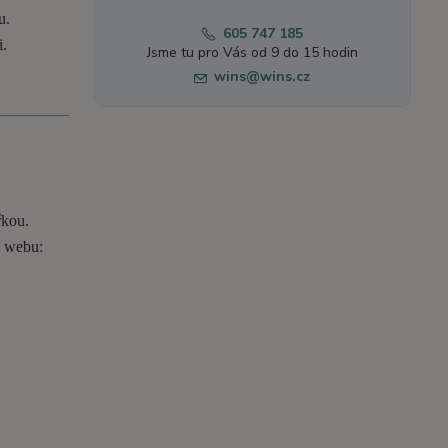
u.
605 747 185
i.
Jsme tu pro Vás od 9 do 15 hodin
wins@wins.cz
řkou.
o webu: