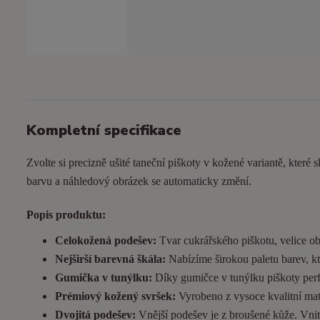
Kompletní specifikace
Zvolte si precizně ušité taneční piškoty v kožené variantě, které s
barvu a náhledový obrázek se automaticky změní.
Popis produktu:
Celokožená podešev:
Tvar cukrářského piškotu, velice ob
Nejširší barevná škála:
Nabízíme širokou paletu barev, kt
Gumička v tunýlku:
Díky gumičce v tunýlku piškoty perfek
Prémiový kožený svršek:
Vyrobeno z vysoce kvalitní matn
Dvojitá podešev:
Vnější podešev je z broušené kůže. Vnitřn