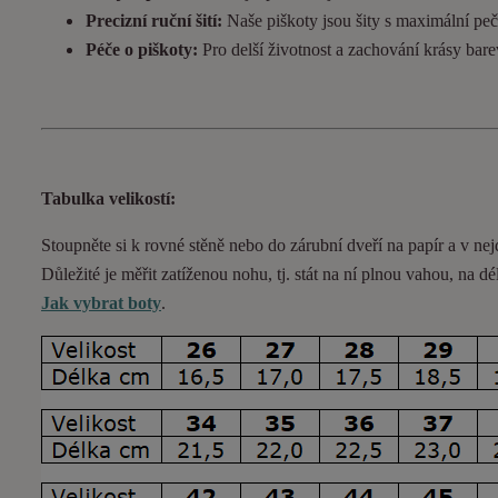
Precizní ruční šití:
Naše piškoty jsou šity s maximální pečl
Péče o piškoty:
Pro delší životnost a zachování krásy bar
Tabulka velikostí:
Stoupněte si k rovné stěně nebo do
zárubní
dveří na papír a v nej
Důležité je měřit zatíženou nohu, tj. stát na ní plnou vahou,
na dé
Jak vybrat boty
.