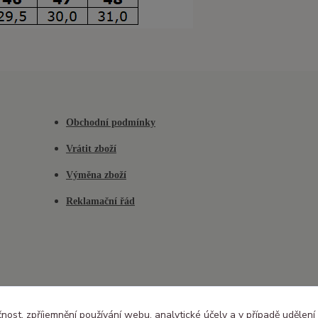
Obchodní podmínky
Vrátit zboží
Výměna zboží
Reklamační řád
čnost, zpříjemnění používání webu, analytické účely a v případě udělení