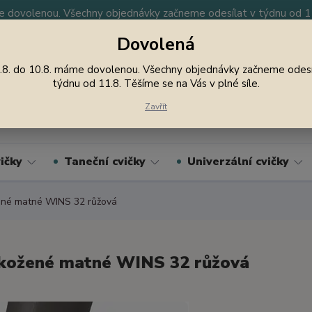
 dovolenou. Všechny objednávky začneme odesílat v týdnu od 11.
Dovolená
y
Nevíte si rady? Zavolejte.
605 747 185
Jsme
.8. do 10.8. máme dovolenou. Všechny objednávky začneme odesí
týdnu od 11.8. Těšíme se na Vás v plné síle.
Hledat
Zavřít
ičky
Taneční cvičky
Univerzální cvičky
né matné WINS 32 růžová
kožené matné WINS 32 růžová