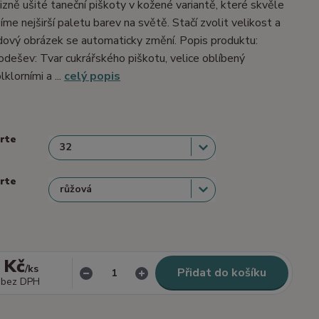
izně ušité taneční piškoty v kožené variantě, které skvěle
me nejširší paletu barev na světě. Stačí zvolit velikost a
dový obrázek se automaticky změní. Popis produktu:
dešev: Tvar cukrářského piškotu, velice oblíbený
lklorními a ...
celý popis
erte
erte
 Kč
/
ks
Přidat do košíku
bez DPH