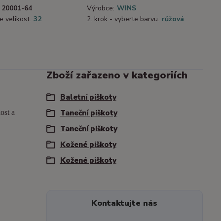
20001-64
Výrobce:
WINS
e velikost:
32
2. krok - vyberte barvu:
růžová
Zboží zařazeno v kategoriích
Baletní piškoty
ost a
Taneční piškoty
Taneční piškoty
Kožené piškoty
Kožené piškoty
Kontaktujte nás