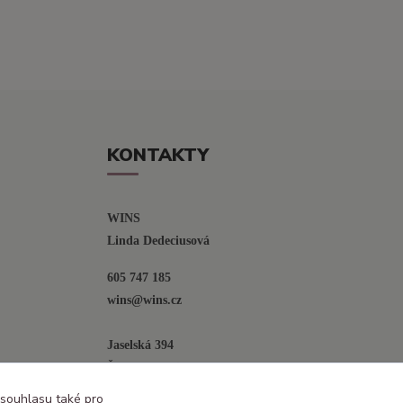
KONTAKTY
WINS
Linda Dedeciusová                             
605 747 185
wins@wins.cz                                         
Jaselská 394
Šenov u N. Jičína
742 42
 souhlasu také pro