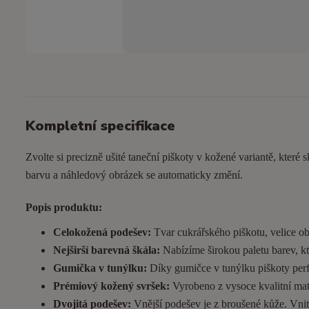
Kompletní specifikace
Zvolte si precizně ušité taneční piškoty v kožené variantě, které s
barvu a náhledový obrázek se automaticky změní.
Popis produktu:
Celokožená podešev:
Tvar cukrářského piškotu, velice ob
Nejširší barevná škála:
Nabízíme širokou paletu barev, kt
Gumička v tunýlku:
Díky gumičce v tunýlku piškoty perfek
Prémiový kožený svršek:
Vyrobeno z vysoce kvalitní matn
Dvojitá podešev:
Vnější podešev je z broušené kůže. Vnitřn