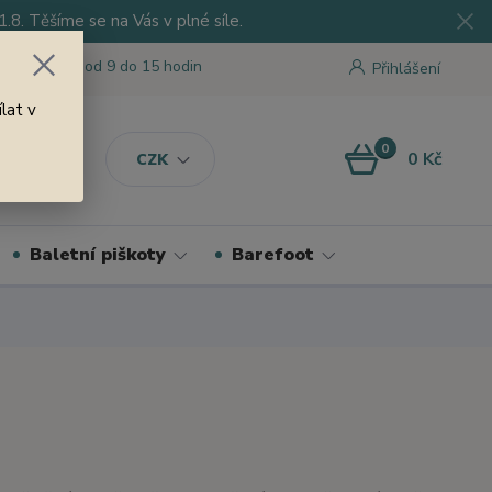
8. Těšíme se na Vás v plné síle.
 tu pro Vás od 9 do 15 hodin
Přihlášení
lat v
0
0 Kč
CZK
Baletní piškoty
Barefoot