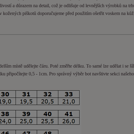
ivostí a důrazem na detail, což je odlišuje od levnějších výrobků na trh
ev kožených piškotů doporučujeme před použitím ošetřit voskem na kůž
delším místě udělejte čáru. Poté změřte délku. To samé lze udělat i se ší
lku připočítejte 0,5 - 1cm
. Pro správný výběr bot navštivte sekci našeh