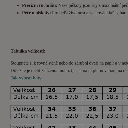
Precizní ruční šití:
Naše piškoty jsou šity s maximální pečl
Péče o piškoty:
Pro delší životnost a zachování krásy bar
Tabulka velikostí:
Stoupněte si k rovné stěně nebo do
zárubní
dveří na papír a v nej
Důležité je měřit zatíženou nohu, tj. stát na ní plnou vahou,
na dé
Jak vybrat boty
.