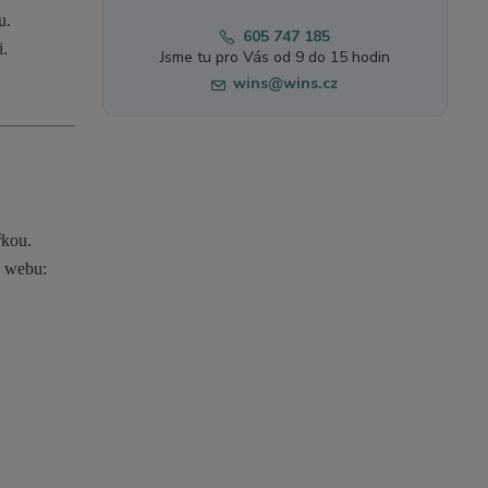
u.
605 747 185
i.
Jsme tu pro Vás od 9 do 15 hodin
wins@wins.cz
řkou.
o webu: