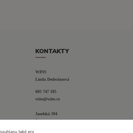
KONTAKTY
WINS
Linda Dedeciusová                             
605 747 185
wins@wins.cz                                         
Jaselská 394
Šenov u N. Jičína
742 42
 souhlasu také pro