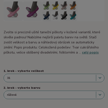
Zvolte si precizně ušité taneční piškoty v kožené variantě, které
skvěle padnou! Nabízíme nejširší paletu barev na světě. Stačí
zvolit velikost a barvu a náhledový obrázek se automaticky
změní. Popis produktu: Celokožená podešev: Tvar cukrářského
piškotu, velice oblíbený divadelními, folklorními a ...
celý popis
1. krok - vyberte velikost
2. krok - vyberte barvu