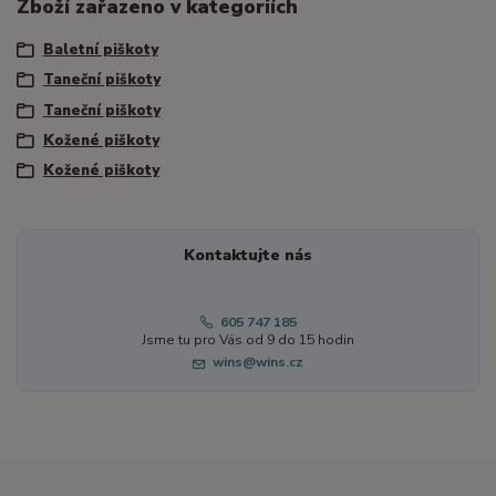
Zboží zařazeno v kategoriích
Baletní piškoty
Taneční piškoty
Taneční piškoty
Kožené piškoty
Kožené piškoty
Kontaktujte nás
605 747 185
Jsme tu pro Vás od 9 do 15 hodin
wins@wins.cz