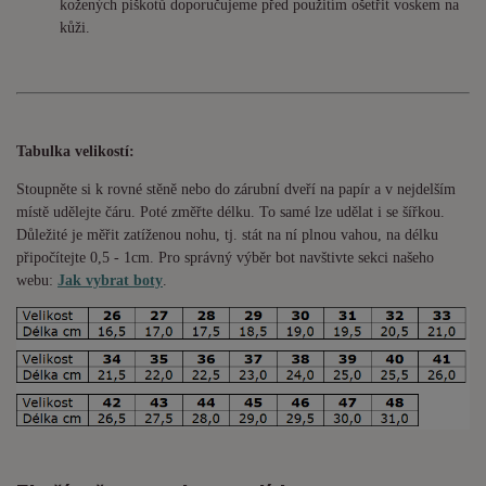
kožených piškotů doporučujeme před použitím ošetřit voskem na
kůži.
Tabulka velikostí:
Stoupněte si k rovné stěně nebo do
zárubní
dveří na papír a v nejdelším
místě udělejte čáru. Poté změřte délku. To samé lze udělat i se šířkou.
Důležité je měřit zatíženou nohu, tj. stát na ní plnou vahou,
na délku
připočítejte 0,5 - 1cm
. Pro správný výběr bot navštivte sekci našeho
webu:
Jak vybrat boty
.