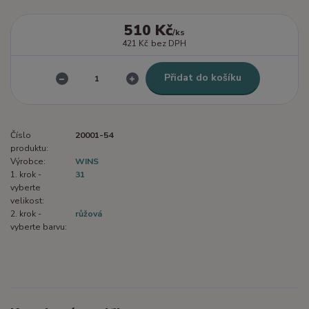
510 Kč
/
ks
421 Kč
bez DPH
Přidat do košíku
Číslo
20001-54
produktu:
Výrobce:
WINS
1. krok -
31
vyberte
velikost:
2. krok -
růžová
vyberte barvu: