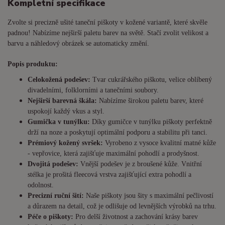
Kompletní specifikace
Zvolte si precizně ušité taneční piškoty v kožené variantě, které skvěle
padnou! Nabízíme nejširší paletu barev na světě. Stačí zvolit velikost a
barvu a náhledový obrázek se automaticky změní.
Popis produktu:
Celokožená podešev:
Tvar cukrářského piškotu, velice oblíbený
divadelními, folklorními a tanečními soubory.
Nejširší barevná škála:
Nabízíme širokou paletu barev, které
uspokojí každý vkus a styl.
Gumička v tunýlku:
Díky gumičce v tunýlku piškoty perfektně
drží na noze a poskytují optimální podporu a stabilitu při tanci.
Prémiový kožený svršek:
Vyrobeno z vysoce kvalitní matné kůže
- vepřovice, která zajišťuje maximální pohodlí a prodyšnost.
Dvojitá podešev:
Vnější podešev je z broušené kůže. Vnitřní
stélka je prošitá fleecová vrstva zajišťující extra pohodlí a
odolnost.
Precizní ruční šití:
Naše piškoty jsou šity s maximální pečlivostí
a důrazem na detail, což je odlišuje od levnějších výrobků na trhu.
Péče o piškoty:
Pro delší životnost a zachování krásy barev