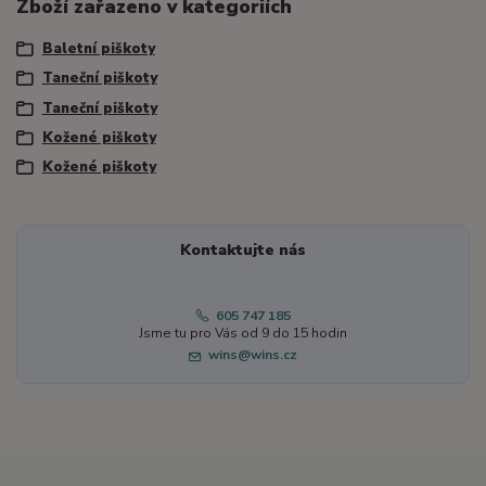
Zboží zařazeno v kategoriích
Baletní piškoty
Taneční piškoty
Taneční piškoty
Kožené piškoty
Kožené piškoty
Kontaktujte nás
605 747 185
Jsme tu pro Vás od 9 do 15 hodin
wins@wins.cz