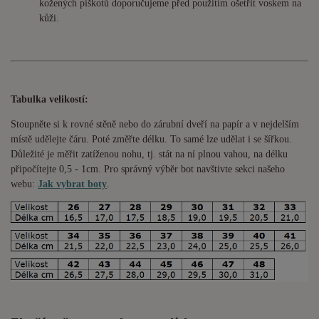
kožených piškotů doporučujeme před použitím ošetřit voskem na
kůži.
Tabulka velikostí:
Stoupněte si k rovné stěně nebo do
zárubní
dveří na papír a v nejdelším
místě udělejte čáru. Poté změřte délku. To samé lze udělat i se šířkou.
Důležité je měřit zatíženou nohu, tj. stát na ní plnou vahou,
na délku
připočítejte 0,5 - 1cm
. Pro správný výběr bot navštivte sekci našeho
webu:
Jak vybrat boty
.