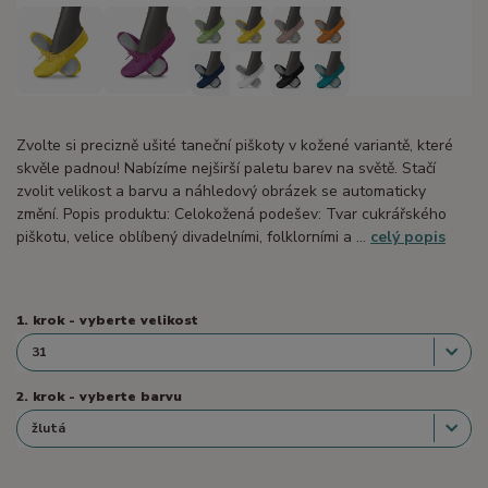
Zvolte si precizně ušité taneční piškoty v kožené variantě, které
skvěle padnou! Nabízíme nejširší paletu barev na světě. Stačí
zvolit velikost a barvu a náhledový obrázek se automaticky
změní. Popis produktu: Celokožená podešev: Tvar cukrářského
piškotu, velice oblíbený divadelními, folklorními a ...
celý popis
1. krok - vyberte velikost
2. krok - vyberte barvu