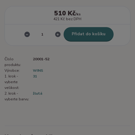
510 Kč
/
ks
421 Kč
bez DPH
Přidat do košíku
Číslo
20001-52
produktu:
Výrobce:
WINS
1. krok -
31
vyberte
velikost:
2. krok -
žlutá
vyberte barvu: