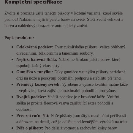
Kompletní specifikace
Zvolte si precizně ušité taneční piškoty v kožené variantě, které skvěle
padnou! Nabízíme nejširší paletu barev na světě. Stačí zvolit velikost a
barvu a náhledový obrázek se automaticky změní.
Popis produktu:
Celokožená podešev:
Tvar cukrářského piškotu, velice oblíbený
divadelními, folklorními a tanečními soubory.
Nejširší barevná škála:
Nabízíme širokou paletu barev, které
uspokojí každý vkus a styl.
Gumička v tunýlku:
Díky gumičce v tunýlku piškoty perfektně
drží na noze a poskytují optimální podporu a stabilitu při tanci.
Prémiový kožený svršek:
Vyrobeno z vysoce kvalitní matné kůže
- vepřovice, která zajišťuje maximální pohodlí a prodyšnost.
Dvojitá podešev:
Vnější podešev je z broušené kůže. Vnitřní
stélka je prošitá fleecová vrstva zajišťující extra pohodlí a
odolnost.
Precizní ruční šití:
Naše piškoty jsou šity s maximální pečlivostí
a důrazem na detail, což je odlišuje od levnějších výrobků na trhu.
Péče o piškoty:
Pro delší životnost a zachování krásy barev