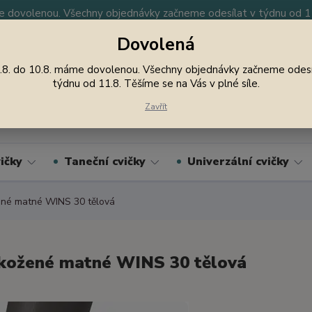
 dovolenou. Všechny objednávky začneme odesílat v týdnu od 11.
Dovolená
y
Nevíte si rady? Zavolejte.
605 747 185
Jsme
.8. do 10.8. máme dovolenou. Všechny objednávky začneme odesí
týdnu od 11.8. Těšíme se na Vás v plné síle.
Hledat
Zavřít
ičky
Taneční cvičky
Univerzální cvičky
né matné WINS 30 tělová
kožené matné WINS 30 tělová