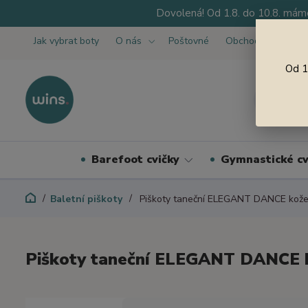
Dovolená! Od 1.8. do 10.8. máme
Jak vybrat boty
O nás
Poštovné
Obchodní podmínk
Od 1
Barefoot cvičky
Gymnastické cv
Baletní piškoty
Piškoty taneční ELEGANT DANCE kože
Piškoty taneční ELEGANT DANCE 