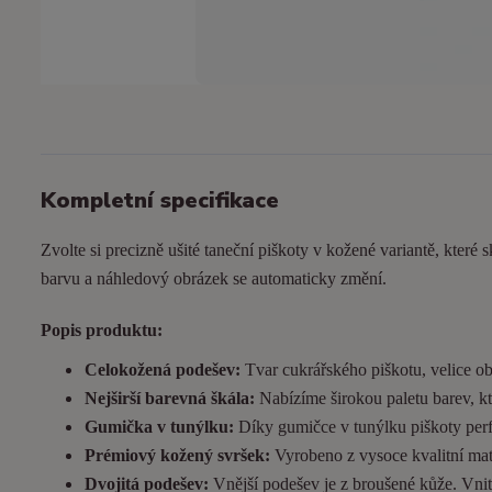
Kompletní specifikace
Zvolte si precizně ušité taneční piškoty v kožené variantě, které s
barvu a náhledový obrázek se automaticky změní.
Popis produktu:
Celokožená podešev:
Tvar cukrářského piškotu, velice ob
Nejširší barevná škála:
Nabízíme širokou paletu barev, kt
Gumička v tunýlku:
Díky gumičce v tunýlku piškoty perfek
Prémiový kožený svršek:
Vyrobeno z vysoce kvalitní matn
Dvojitá podešev:
Vnější podešev je z broušené kůže. Vnitřn