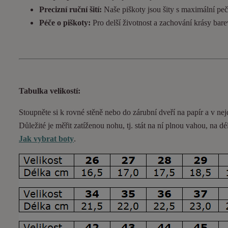
Precizní ruční šití:
Naše piškoty jsou šity s maximální pečl
Péče o piškoty:
Pro delší životnost a zachování krásy bar
Tabulka velikostí:
Stoupněte si k rovné stěně nebo do
zárubní
dveří na papír a v nej
Důležité je měřit zatíženou nohu, tj. stát na ní plnou vahou,
na dé
Jak vybrat boty
.