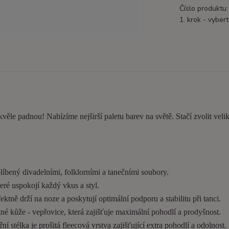
Číslo produktu:
1. krok - vybert
kvěle padnou! Nabízíme nejširší paletu barev na světě. Stačí zvolit velik
líbený divadelními, folklorními a tanečními soubory.
eré uspokojí každý vkus a styl.
tně drží na noze a poskytují optimální podporu a stabilitu při tanci.
é kůže - vepřovice, která zajišťuje maximální pohodlí a prodyšnost.
í stélka je prošitá fleecová vrstva zajišťující extra pohodlí a odolnost.