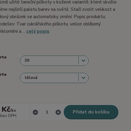
izně ušité taneční piškoty v kožené variantě, které skvěle
me nejširší paletu barev na světě. Stačí zvolit velikost a
dový obrázek se automaticky změní. Popis produktu:
dešev: Tvar cukrářského piškotu, velice oblíbený
lklorními a ...
celý popis
erte
erte
 Kč
/
ks
Přidat do košíku
bez DPH