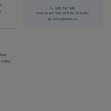
u.
605 747 185
i.
Jsme tu pro Vás od 9 do 15 hodin
wins@wins.cz
řkou.
o webu: