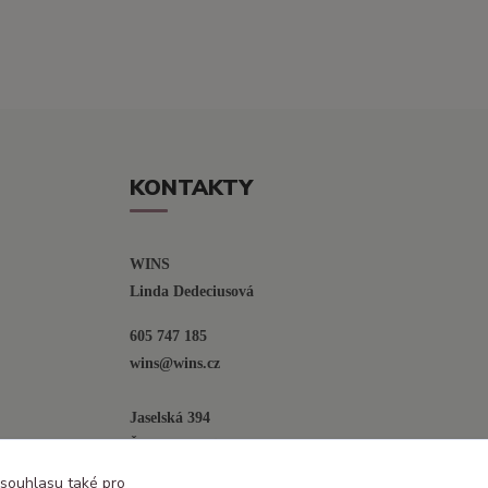
KONTAKTY
WINS
Linda Dedeciusová                             
605 747 185
wins@wins.cz                                         
Jaselská 394
Šenov u N. Jičína
742 42
 souhlasu také pro