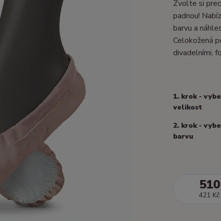
Zvolte si prec
padnou! Nabízí
barvu a náhle
Celokožená po
divadelními, fo
1. krok - vyb
velikost
2. krok - vyb
barvu
510
421 Kč