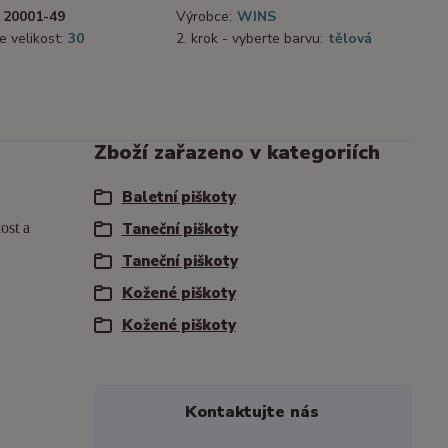
20001-49
Výrobce:
WINS
e velikost:
30
2. krok - vyberte barvu:
tělová
Zboží zařazeno v kategoriích
Baletní piškoty
ost a
Taneční piškoty
Taneční piškoty
Kožené piškoty
Kožené piškoty
Kontaktujte nás