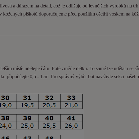
ivostí a důrazem na detail, což je odlišuje od levnějších výrobků na trh
ev kožených piškotů doporučujeme před použitím ošetřit voskem na kůž
delším místě udělejte čáru. Poté změřte délku. To samé lze udělat i se ší
lku připočítejte 0,5 - 1cm
. Pro správný výběr bot navštivte sekci našeh