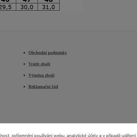
Obchodní podmínky
Vrátit zboží
Výměna zboží
Reklamační řád
čnost, zpříjemnění používání webu, analytické účely a v případě udělení