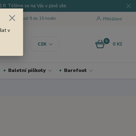
8. Těšíme se na Vás v plné síle.
 tu pro Vás od 9 do 15 hodin
Přihlášení
lat v
0
0 Kč
CZK
Baletní piškoty
Barefoot