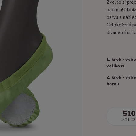
Zvolte si prec
padnou! Nabízí
barvu a náhle
Celokožená po
divadelními, fo
1. krok - vyb
velikost
2. krok - vyb
barvu
510
421 Kč