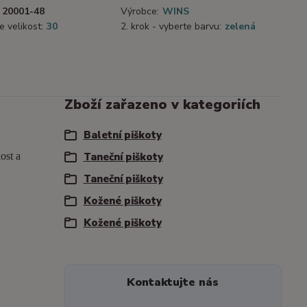
20001-48
Výrobce:
WINS
e velikost:
30
2. krok - vyberte barvu:
zelená
Zboží zařazeno v kategoriích
Baletní piškoty
ost a
Taneční piškoty
Taneční piškoty
Kožené piškoty
Kožené piškoty
Kontaktujte nás