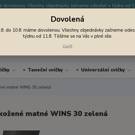
 dovolenou. Všechny objednávky začneme odesílat v týdnu od 11.
Dovolená
y
Nevíte si rady? Zavolejte.
605 747 185
Jsme
.8. do 10.8. máme dovolenou. Všechny objednávky začneme odesí
týdnu od 11.8. Těšíme se na Vás v plné síle.
Hledat
Zavřít
ičky
Taneční cvičky
Univerzální cvičky
ené matné WINS 30 zelená
kožené matné WINS 30 zelená