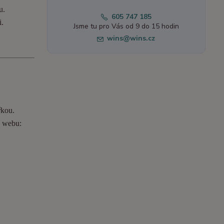
u.
605 747 185
i.
Jsme tu pro Vás od 9 do 15 hodin
wins@wins.cz
řkou.
o webu: