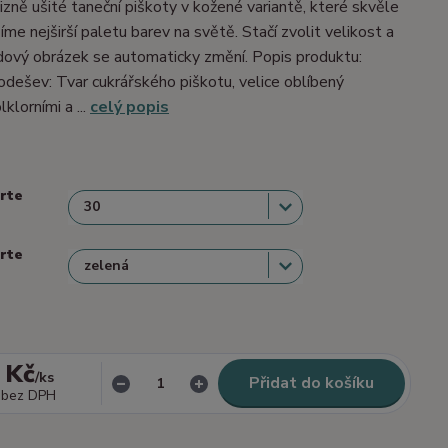
izně ušité taneční piškoty v kožené variantě, které skvěle
me nejširší paletu barev na světě. Stačí zvolit velikost a
dový obrázek se automaticky změní. Popis produktu:
dešev: Tvar cukrářského piškotu, velice oblíbený
lklorními a ...
celý popis
erte
erte
 Kč
/
ks
Přidat do košíku
bez DPH