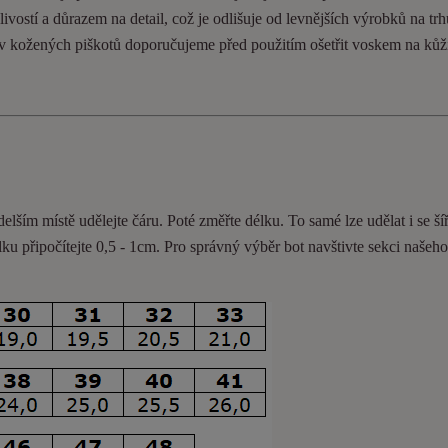
ivostí a důrazem na detail, což je odlišuje od levnějších výrobků na trh
ev kožených piškotů doporučujeme před použitím ošetřit voskem na kůž
delším místě udělejte čáru. Poté změřte délku. To samé lze udělat i se ší
lku připočítejte 0,5 - 1cm
. Pro správný výběr bot navštivte sekci našeh