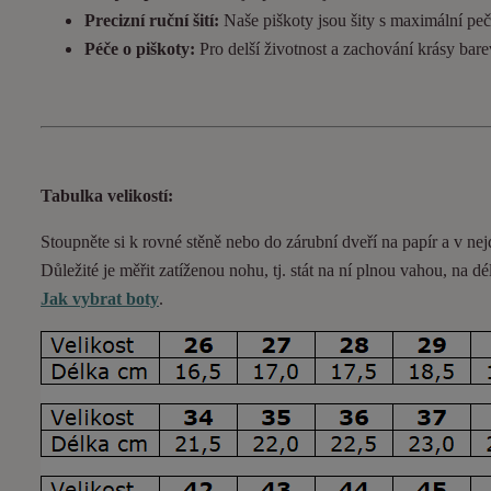
Precizní ruční šití:
Naše piškoty jsou šity s maximální pečl
Péče o piškoty:
Pro delší životnost a zachování krásy bar
Tabulka velikostí:
Stoupněte si k rovné stěně nebo do
zárubní
dveří na papír a v nej
Důležité je měřit zatíženou nohu, tj. stát na ní plnou vahou,
na dé
Jak vybrat boty
.