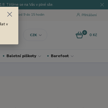
8. Těšíme se na Vás v plné síle.
 tu pro Vás od 9 do 15 hodin
Přihlášení
lat v
0
0 Kč
CZK
Baletní piškoty
Barefoot