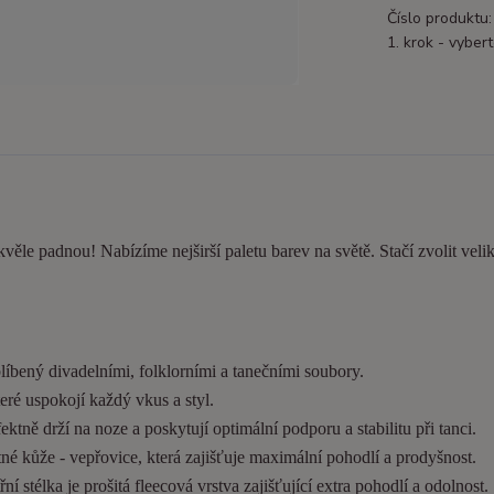
Číslo produktu:
1. krok - vybert
kvěle padnou! Nabízíme nejširší paletu barev na světě. Stačí zvolit velik
líbený divadelními, folklorními a tanečními soubory.
eré uspokojí každý vkus a styl.
tně drží na noze a poskytují optimální podporu a stabilitu při tanci.
é kůže - vepřovice, která zajišťuje maximální pohodlí a prodyšnost.
í stélka je prošitá fleecová vrstva zajišťující extra pohodlí a odolnost.