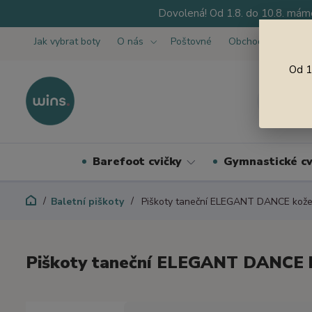
Dovolená! Od 1.8. do 10.8. máme
Jak vybrat boty
O nás
Poštovné
Obchodní podmínk
Od 1
Barefoot cvičky
Gymnastické cv
Baletní piškoty
Piškoty taneční ELEGANT DANCE kož
Piškoty taneční ELEGANT DANCE 