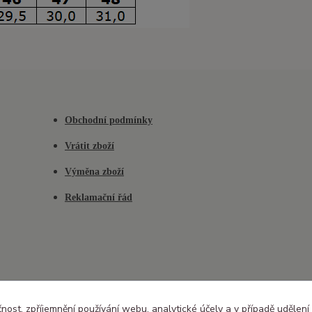
Obchodní podmínky
Vrátit zboží
Výměna zboží
Reklamační řád
čnost, zpříjemnění používání webu, analytické účely a v případě udělení