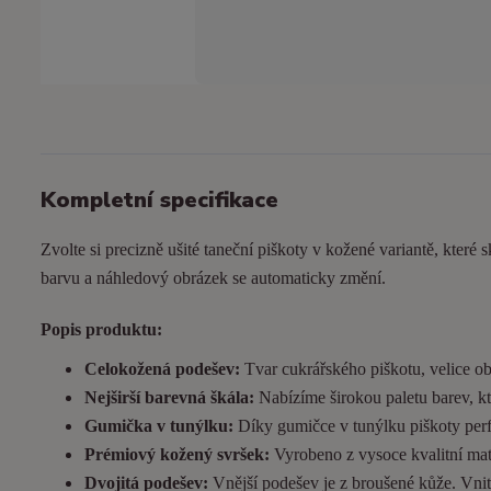
Kompletní specifikace
Zvolte si precizně ušité taneční piškoty v kožené variantě, které s
barvu a náhledový obrázek se automaticky změní.
Popis produktu:
Celokožená podešev:
Tvar cukrářského piškotu, velice ob
Nejširší barevná škála:
Nabízíme širokou paletu barev, kt
Gumička v tunýlku:
Díky gumičce v tunýlku piškoty perfek
Prémiový kožený svršek:
Vyrobeno z vysoce kvalitní matn
Dvojitá podešev:
Vnější podešev je z broušené kůže. Vnitřn