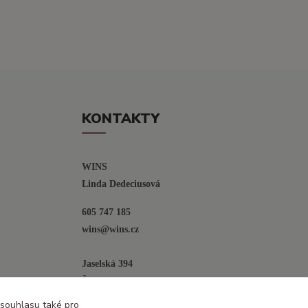
KONTAKTY
WINS
Linda Dedeciusová                             
605 747 185
wins@wins.cz                                         
Jaselská 394
Šenov u N. Jičína
742 42
 souhlasu také pro