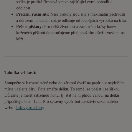
stélka je prošitá fleecová vrstva zajišťující extra pohodlí a
odolnost.
Precizní ruční šití:
Naše piškoty jsou šity s maximální pečlivostí
a důrazem na detail, což je odlišuje od levnějších výrobků na trhu.
Péče o piškoty:
Pro delší životnost a zachování krásy barev
kožených piškotů doporučujeme před použitím ošetřit voskem na
kůži.
Tabulka velikostí:
Stoupněte si k rovné stěně nebo do
zárubní
dveří na papír a v nejdelším
místě udělejte čáru. Poté změřte délku. To samé lze udělat i se šířkou.
Důležité je měřit zatíženou nohu, tj. stát na ní plnou vahou,
na délku
připočítejte 0,5 - 1cm
. Pro správný výběr bot navštivte sekci našeho
webu:
Jak vybrat boty
.