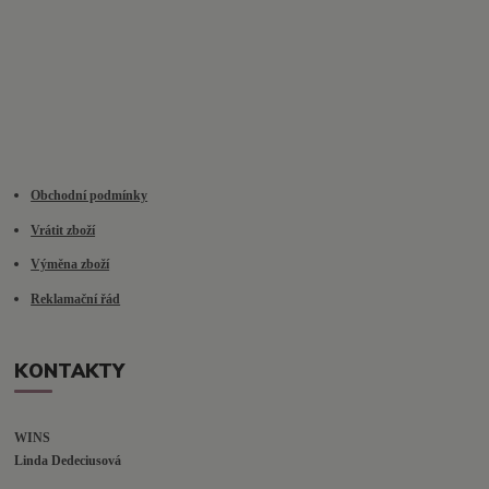
Obchodní podmínky
Vrátit zboží
Výměna zboží
Reklamační řád
KONTAKTY
WINS
Linda Dedeciusová                             