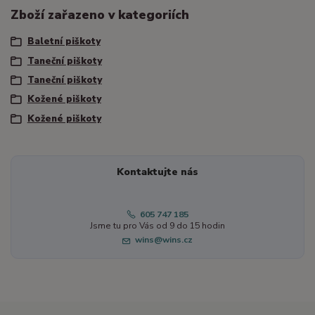
Zboží zařazeno v kategoriích
Baletní piškoty
Taneční piškoty
Taneční piškoty
Kožené piškoty
Kožené piškoty
Kontaktujte nás
605 747 185
Jsme tu pro Vás od 9 do 15 hodin
wins@wins.cz