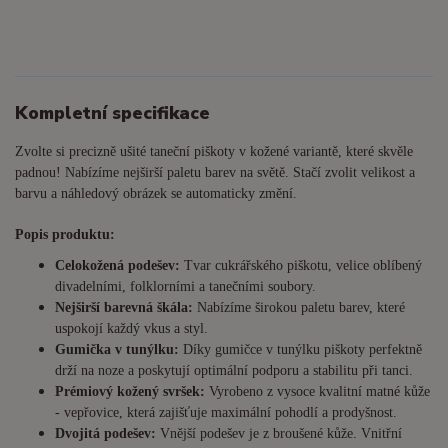
Kompletní specifikace
Zvolte si precizně ušité taneční piškoty v kožené variantě, které skvěle
padnou! Nabízíme nejširší paletu barev na světě. Stačí zvolit velikost a
barvu a náhledový obrázek se automaticky změní.
Popis produktu:
Celokožená podešev:
Tvar cukrářského piškotu, velice oblíbený
divadelními, folklorními a tanečními soubory.
Nejširší barevná škála:
Nabízíme širokou paletu barev, které
uspokojí každý vkus a styl.
Gumička v tunýlku:
Díky gumičce v tunýlku piškoty perfektně
drží na noze a poskytují optimální podporu a stabilitu při tanci.
Prémiový kožený svršek:
Vyrobeno z vysoce kvalitní matné kůže
- vepřovice, která zajišťuje maximální pohodlí a prodyšnost.
Dvojitá podešev:
Vnější podešev je z broušené kůže. Vnitřní