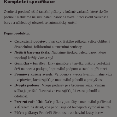
Kompletní specifikace
Zvolte si precizně ušité taneční piškoty v kožené variantě, které skvěle
padnou! Nabízíme nejširší paletu barev na světě. Stačí zvolit velikost a
barvu a náhledový obrázek se automaticky změní.
Popis produktu:
Celokožená podešev:
Tvar cukrářského piškotu, velice oblíbený
divadelními, folklorními a tanečními soubory.
Nejširší barevná škála:
Nabízíme širokou paletu barev, které
uspokojí každý vkus a styl.
Gumička v tunýlku:
Díky gumičce v tunýlku piškoty perfektně
drží na noze a poskytují optimální podporu a stabilitu při tanci.
Prémiový kožený svršek:
Vyrobeno z vysoce kvalitní matné kůže
- vepřovice, která zajišťuje maximální pohodlí a prodyšnost.
Dvojitá podešev:
Vnější podešev je z broušené kůže. Vnitřní
stélka je prošitá fleecová vrstva zajišťující extra pohodlí a
odolnost.
Precizní ruční šití:
Naše piškoty jsou šity s maximální pečlivostí
a důrazem na detail, což je odlišuje od levnějších výrobků na trhu.
Péče o piškoty:
Pro delší životnost a zachování krásy barev