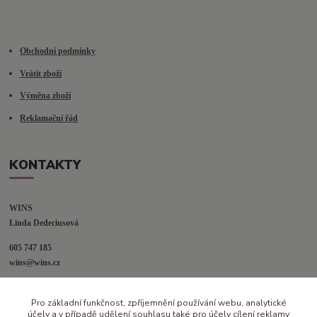
Obchodní podmínky
Vrátit zboží
Výměna zboží
Reklamační řád
KONTAKTY
WINS
Linda Dedeciusová                             
605 747 185
wins@wins.cz                                         
Jaselská 394
Pro základní funkčnost, zpříjemnění používání webu, analytické
Šenov u N. Jičína
účely a v případě udělení souhlasu také pro účely cílení reklamy