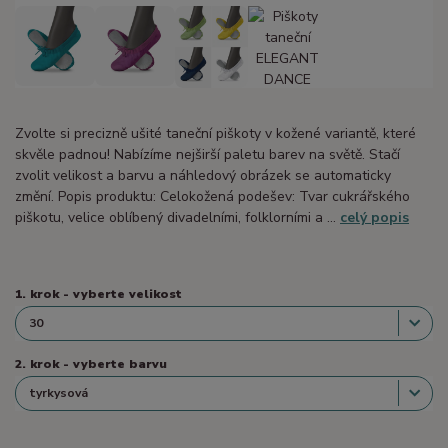
Zvolte si precizně ušité taneční piškoty v kožené variantě, které
skvěle padnou! Nabízíme nejširší paletu barev na světě. Stačí
zvolit velikost a barvu a náhledový obrázek se automaticky
změní. Popis produktu: Celokožená podešev: Tvar cukrářského
piškotu, velice oblíbený divadelními, folklorními a ...
celý popis
1. krok - vyberte velikost
2. krok - vyberte barvu