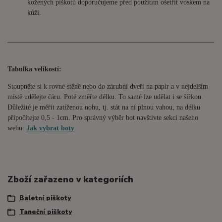
kožených piškotů doporučujeme před použitím ošetřit voskem na
kůži.
Tabulka velikostí:
Stoupněte si k rovné stěně nebo do
zárubní
dveří na papír a v nejdelším
místě udělejte čáru. Poté změřte délku. To samé lze udělat i se šířkou.
Důležité je měřit zatíženou nohu, tj. stát na ní plnou vahou,
na délku
připočítejte 0,5 - 1cm
. Pro správný výběr bot navštivte sekci našeho
webu:
Jak vybrat boty
.
Zboží zařazeno v kategoriích
Baletní piškoty
Taneční piškoty