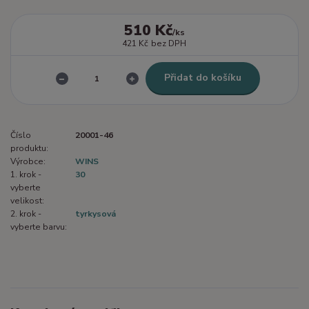
510 Kč
/
ks
421 Kč
bez DPH
Přidat do košíku
Číslo
20001-46
produktu:
Výrobce:
WINS
1. krok -
30
vyberte
velikost:
2. krok -
tyrkysová
vyberte barvu: