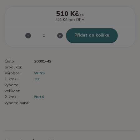
510 Kč
/
ks
421 Kč
bez DPH
Přidat do košíku
Číslo
20001-42
produktu:
Výrobce:
WINS
1. krok -
30
vyberte
velikost:
2. krok -
žlutá
vyberte barvu: