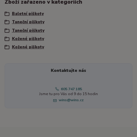
Zboží zařazeno v kategoriích
Baletní piškoty
Taneční piškoty
Taneční piškoty
Kožené piškoty
Kožené piškoty
Kontaktujte nás
605 747 185
Jsme tu pro Vás od 9 do 15 hodin
wins@wins.cz