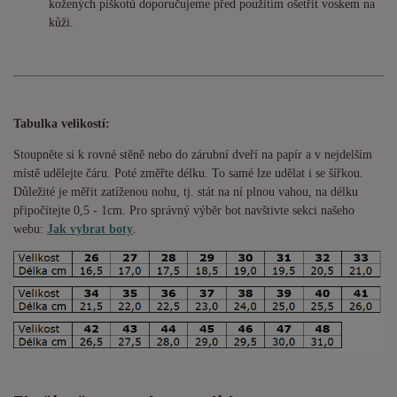
kožených piškotů doporučujeme před použitím ošetřit voskem na
kůži.
Tabulka velikostí:
Stoupněte si k rovné stěně nebo do
zárubní
dveří na papír a v nejdelším
místě udělejte čáru. Poté změřte délku. To samé lze udělat i se šířkou.
Důležité je měřit zatíženou nohu, tj. stát na ní plnou vahou,
na délku
připočítejte 0,5 - 1cm
. Pro správný výběr bot navštivte sekci našeho
webu:
Jak vybrat boty
.