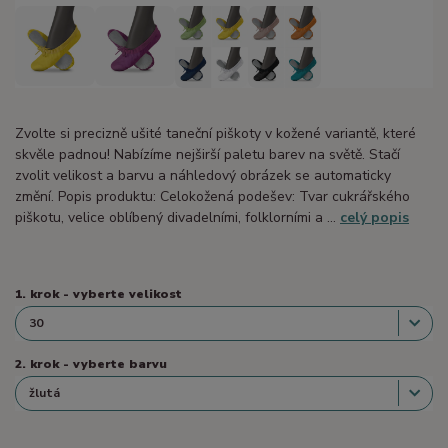
Zvolte si precizně ušité taneční piškoty v kožené variantě, které
skvěle padnou! Nabízíme nejširší paletu barev na světě. Stačí
zvolit velikost a barvu a náhledový obrázek se automaticky
změní. Popis produktu: Celokožená podešev: Tvar cukrářského
piškotu, velice oblíbený divadelními, folklorními a ...
celý popis
1. krok - vyberte velikost
2. krok - vyberte barvu