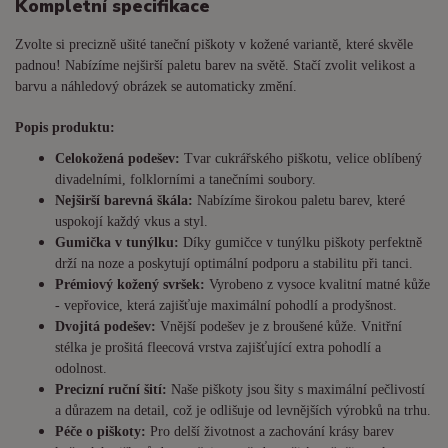
Kompletní specifikace
Zvolte si precizně ušité taneční piškoty v kožené variantě, které skvěle
padnou! Nabízíme nejširší paletu barev na světě. Stačí zvolit velikost a
barvu a náhledový obrázek se automaticky změní.
Popis produktu:
Celokožená podešev:
Tvar cukrářského piškotu, velice oblíbený
divadelními, folklorními a tanečními soubory.
Nejširší barevná škála:
Nabízíme širokou paletu barev, které
uspokojí každý vkus a styl.
Gumička v tunýlku:
Díky gumičce v tunýlku piškoty perfektně
drží na noze a poskytují optimální podporu a stabilitu při tanci.
Prémiový kožený svršek:
Vyrobeno z vysoce kvalitní matné kůže
- vepřovice, která zajišťuje maximální pohodlí a prodyšnost.
Dvojitá podešev:
Vnější podešev je z broušené kůže. Vnitřní
stélka je prošitá fleecová vrstva zajišťující extra pohodlí a
odolnost.
Precizní ruční šití:
Naše piškoty jsou šity s maximální pečlivostí
a důrazem na detail, což je odlišuje od levnějších výrobků na trhu.
Péče o piškoty:
Pro delší životnost a zachování krásy barev