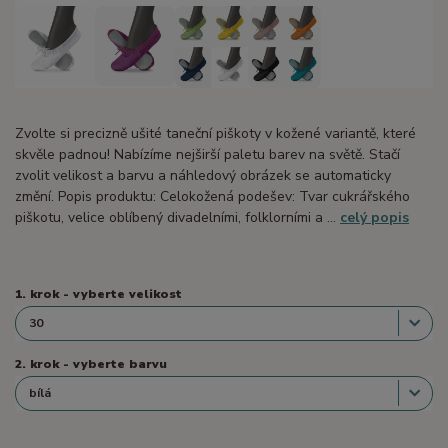
Zvolte si precizně ušité taneční piškoty v kožené variantě, které
skvěle padnou! Nabízíme nejširší paletu barev na světě. Stačí
zvolit velikost a barvu a náhledový obrázek se automaticky
změní. Popis produktu: Celokožená podešev: Tvar cukrářského
piškotu, velice oblíbený divadelními, folklorními a ...
celý popis
1. krok - vyberte velikost
2. krok - vyberte barvu