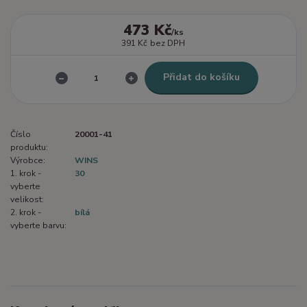
473 Kč
/
ks
391 Kč
bez DPH
Přidat do košíku
Číslo
20001-41
produktu:
Výrobce:
WINS
1. krok -
30
vyberte
velikost:
2. krok -
bílá
vyberte barvu: