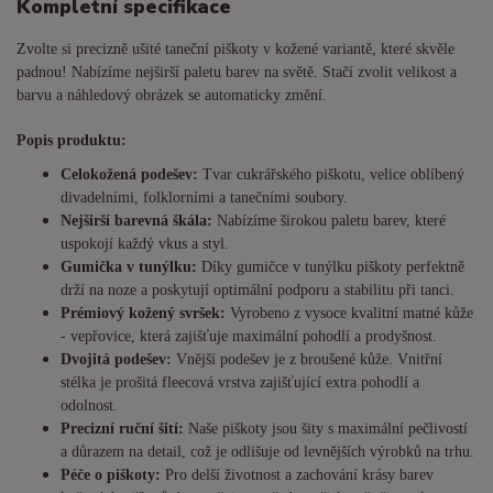
Kompletní specifikace
Zvolte si precizně ušité taneční piškoty v kožené variantě, které skvěle
padnou! Nabízíme nejširší paletu barev na světě. Stačí zvolit velikost a
barvu a náhledový obrázek se automaticky změní.
Popis produktu:
Celokožená podešev:
Tvar cukrářského piškotu, velice oblíbený
divadelními, folklorními a tanečními soubory.
Nejširší barevná škála:
Nabízíme širokou paletu barev, které
uspokojí každý vkus a styl.
Gumička v tunýlku:
Díky gumičce v tunýlku piškoty perfektně
drží na noze a poskytují optimální podporu a stabilitu při tanci.
Prémiový kožený svršek:
Vyrobeno z vysoce kvalitní matné kůže
- vepřovice, která zajišťuje maximální pohodlí a prodyšnost.
Dvojitá podešev:
Vnější podešev je z broušené kůže. Vnitřní
stélka je prošitá fleecová vrstva zajišťující extra pohodlí a
odolnost.
Precizní ruční šití:
Naše piškoty jsou šity s maximální pečlivostí
a důrazem na detail, což je odlišuje od levnějších výrobků na trhu.
Péče o piškoty:
Pro delší životnost a zachování krásy barev