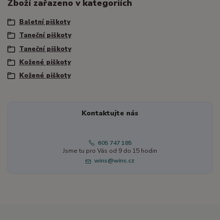
Zboží zařazeno v kategoriích
Baletní piškoty
Taneční piškoty
Taneční piškoty
Kožené piškoty
Kožené piškoty
Kontaktujte nás
605 747 185
Jsme tu pro Vás od 9 do 15 hodin
wins@wins.cz