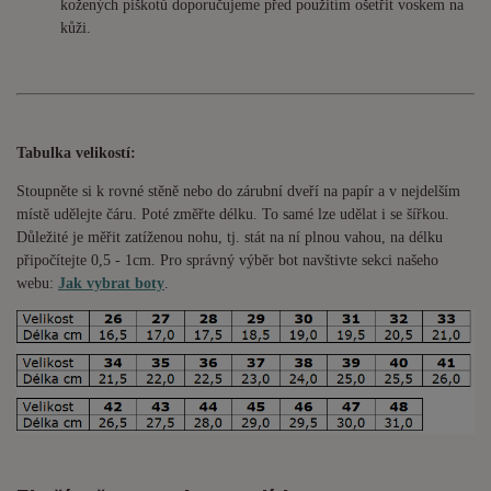
kožených piškotů doporučujeme před použitím ošetřit voskem na
kůži.
Tabulka velikostí:
Stoupněte si k rovné stěně nebo do
zárubní
dveří na papír a v nejdelším
místě udělejte čáru. Poté změřte délku. To samé lze udělat i se šířkou.
Důležité je měřit zatíženou nohu, tj. stát na ní plnou vahou,
na délku
připočítejte 0,5 - 1cm
. Pro správný výběr bot navštivte sekci našeho
webu:
Jak vybrat boty
.