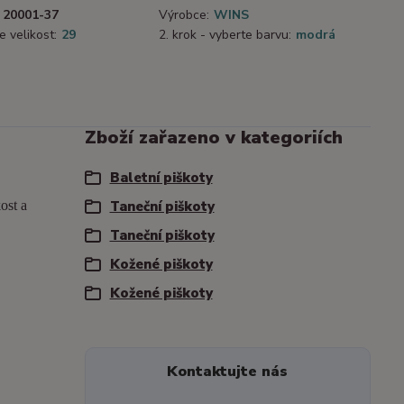
20001-37
Výrobce:
WINS
e velikost:
29
2. krok - vyberte barvu:
modrá
Zboží zařazeno v kategoriích
Baletní piškoty
ost a
Taneční piškoty
Taneční piškoty
Kožené piškoty
Kožené piškoty
Kontaktujte nás