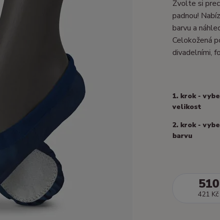
Zvolte si prec
padnou! Nabízí
barvu a náhle
Celokožená po
divadelními, fo
1. krok - vyb
velikost
2. krok - vyb
barvu
510
421 Kč