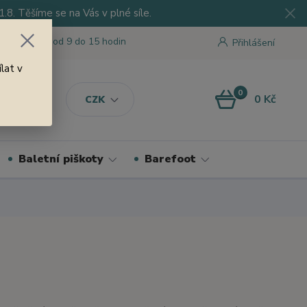
8. Těšíme se na Vás v plné síle.
 tu pro Vás od 9 do 15 hodin
Přihlášení
lat v
0
0 Kč
CZK
Baletní piškoty
Barefoot