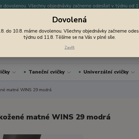
 dovolenou. Všechny objednávky začneme odesílat v týdnu od 11.
Dovolená
y
Nevíte si rady? Zavolejte.
605 747 185
Jsme
.8. do 10.8. máme dovolenou. Všechny objednávky začneme odesí
týdnu od 11.8. Těšíme se na Vás v plné síle.
Hledat
Zavřít
ičky
Taneční cvičky
Univerzální cvičky
ené matné WINS 29 modrá
kožené matné WINS 29 modrá