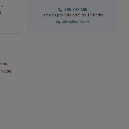
u.
605 747 185
i.
Jsme tu pro Vás od 9 do 15 hodin
wins@wins.cz
řkou.
o webu: