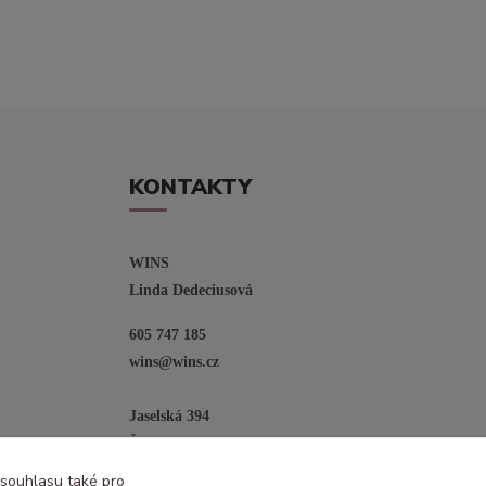
KONTAKTY
WINS
Linda Dedeciusová                             
605 747 185
wins@wins.cz                                         
Jaselská 394
Šenov u N. Jičína
742 42
 souhlasu také pro