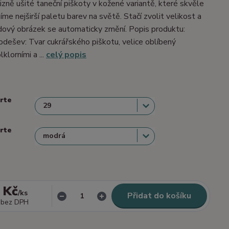
izně ušité taneční piškoty v kožené variantě, které skvěle
me nejširší paletu barev na světě. Stačí zvolit velikost a
dový obrázek se automaticky změní. Popis produktu:
dešev: Tvar cukrářského piškotu, velice oblíbený
lklorními a ...
celý popis
erte
erte
 Kč
/
ks
Přidat do košíku
bez DPH