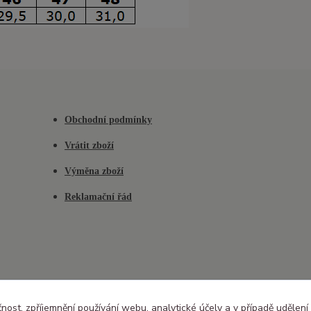
Obchodní podmínky
Vrátit zboží
Výměna zboží
Reklamační řád
čnost, zpříjemnění používání webu, analytické účely a v případě udělení