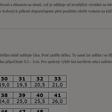
ivostí a důrazem na detail, což je odlišuje od levnějších výrobků na trh
ev kožených piškotů doporučujeme před použitím ošetřit voskem na kůž
delším místě udělejte čáru. Poté změřte délku. To samé lze udělat i se ší
lku připočítejte 0,5 - 1cm
. Pro správný výběr bot navštivte sekci našeh