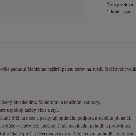
Číslo produktu:
1. krok - vybert
kvěle padnou! Nabízíme nejširší paletu barev na světě. Stačí zvolit velik
líbený divadelními, folklorními a tanečními soubory.
eré uspokojí každý vkus a styl.
tně drží na noze a poskytují optimální podporu a stabilitu při tanci.
é kůže - vepřovice, která zajišťuje maximální pohodlí a prodyšnost.
í stélka je prošitá fleecová vrstva zajišťující extra pohodlí a odolnost.