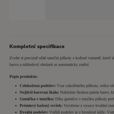
Kompletní specifikace
Zvolte si precizně ušité taneční piškoty v kožené variantě, které s
barvu a náhledový obrázek se automaticky změní.
Popis produktu:
Celokožená podešev:
Tvar cukrářského piškotu, velice ob
Nejširší barevná škála:
Nabízíme širokou paletu barev, kt
Gumička v tunýlku:
Díky gumičce v tunýlku piškoty perfek
Prémiový kožený svršek:
Vyrobeno z vysoce kvalitní matn
Dvojitá podešev:
Vnější podešev je z broušené kůže. Vnitřn