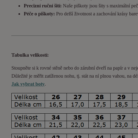
Precizní ruční šití:
Naše piškoty jsou šity s maximální pečl
Péče o piškoty:
Pro delší životnost a zachování krásy bar
Tabulka velikostí:
Stoupněte si k rovné stěně nebo do
zárubní
dveří na papír a v nej
Důležité je měřit zatíženou nohu, tj. stát na ní plnou vahou,
na dé
Jak vybrat boty
.