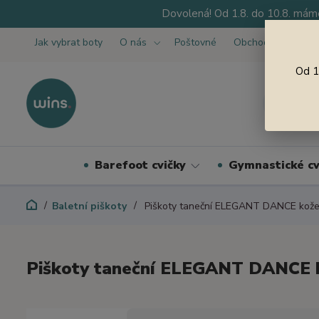
Dovolená! Od 1.8. do 10.8. máme
Jak vybrat boty
O nás
Poštovné
Obchodní podmínk
Od 1
Barefoot cvičky
Gymnastické cv
Baletní piškoty
Piškoty taneční ELEGANT DANCE kož
Piškoty taneční ELEGANT DANCE 