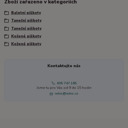
Zboží zařazeno v kategoriích
Baletní piškoty
Taneční piškoty
Taneční piškoty
Kožené piškoty
Kožené piškoty
Kontaktujte nás
605 747 185
Jsme tu pro Vás od 9 do 15 hodin
wins@wins.cz