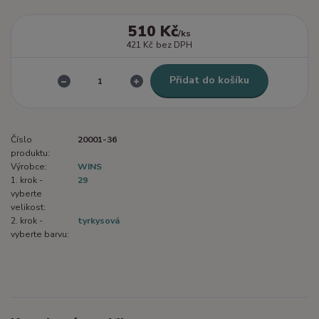
510 Kč
/
ks
421 Kč
bez DPH
Přidat do košíku
Číslo
20001-36
produktu:
Výrobce:
WINS
1. krok -
29
vyberte
velikost:
2. krok -
tyrkysová
vyberte barvu: