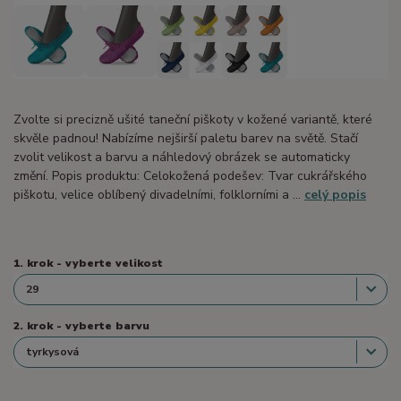
Zvolte si precizně ušité taneční piškoty v kožené variantě, které
skvěle padnou! Nabízíme nejširší paletu barev na světě. Stačí
zvolit velikost a barvu a náhledový obrázek se automaticky
změní. Popis produktu: Celokožená podešev: Tvar cukrářského
piškotu, velice oblíbený divadelními, folklorními a ...
celý popis
1. krok - vyberte velikost
2. krok - vyberte barvu