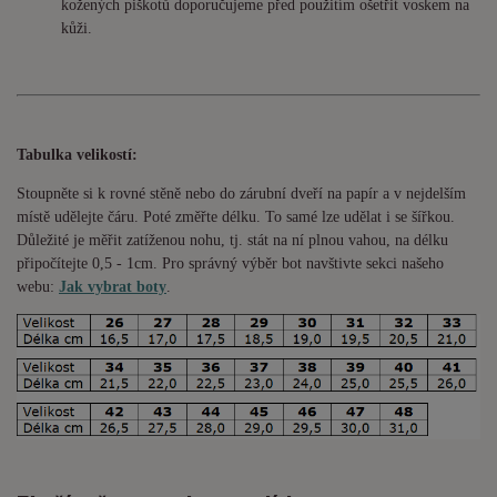
kožených piškotů doporučujeme před použitím ošetřit voskem na
kůži.
Tabulka velikostí:
Stoupněte si k rovné stěně nebo do
zárubní
dveří na papír a v nejdelším
místě udělejte čáru. Poté změřte délku. To samé lze udělat i se šířkou.
Důležité je měřit zatíženou nohu, tj. stát na ní plnou vahou,
na délku
připočítejte 0,5 - 1cm
. Pro správný výběr bot navštivte sekci našeho
webu:
Jak vybrat boty
.