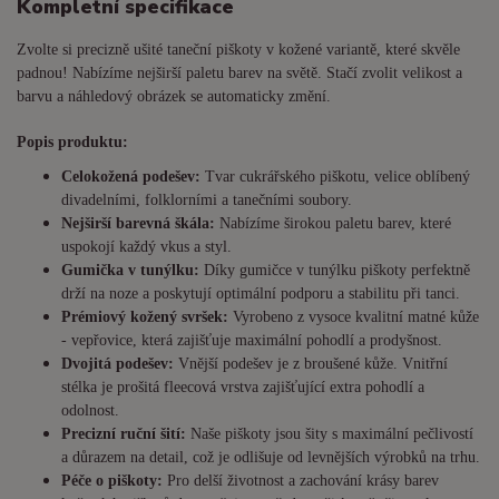
Kompletní specifikace
Zvolte si precizně ušité taneční piškoty v kožené variantě, které skvěle
padnou! Nabízíme nejširší paletu barev na světě. Stačí zvolit velikost a
barvu a náhledový obrázek se automaticky změní.
Popis produktu:
Celokožená podešev:
Tvar cukrářského piškotu, velice oblíbený
divadelními, folklorními a tanečními soubory.
Nejširší barevná škála:
Nabízíme širokou paletu barev, které
uspokojí každý vkus a styl.
Gumička v tunýlku:
Díky gumičce v tunýlku piškoty perfektně
drží na noze a poskytují optimální podporu a stabilitu při tanci.
Prémiový kožený svršek:
Vyrobeno z vysoce kvalitní matné kůže
- vepřovice, která zajišťuje maximální pohodlí a prodyšnost.
Dvojitá podešev:
Vnější podešev je z broušené kůže. Vnitřní
stélka je prošitá fleecová vrstva zajišťující extra pohodlí a
odolnost.
Precizní ruční šití:
Naše piškoty jsou šity s maximální pečlivostí
a důrazem na detail, což je odlišuje od levnějších výrobků na trhu.
Péče o piškoty:
Pro delší životnost a zachování krásy barev