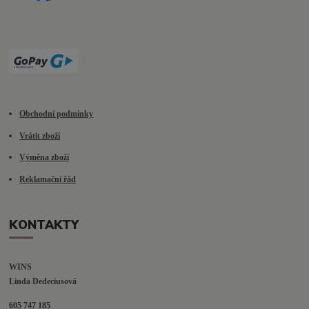
Obchodní podmínky
Vrátit zboží
Výměna zboží
Reklamační řád
KONTAKTY
WINS
Linda Dedeciusová                             
605 747 185