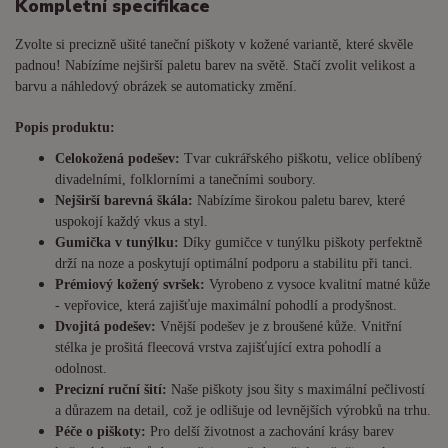
Kompletní specifikace
Zvolte si precizně ušité taneční piškoty v kožené variantě, které skvěle
padnou! Nabízíme nejširší paletu barev na světě. Stačí zvolit velikost a
barvu a náhledový obrázek se automaticky změní.
Popis produktu:
Celokožená podešev:
Tvar cukrářského piškotu, velice oblíbený
divadelními, folklorními a tanečními soubory.
Nejširší barevná škála:
Nabízíme širokou paletu barev, které
uspokojí každý vkus a styl.
Gumička v tunýlku:
Díky gumičce v tunýlku piškoty perfektně
drží na noze a poskytují optimální podporu a stabilitu při tanci.
Prémiový kožený svršek:
Vyrobeno z vysoce kvalitní matné kůže
- vepřovice, která zajišťuje maximální pohodlí a prodyšnost.
Dvojitá podešev:
Vnější podešev je z broušené kůže. Vnitřní
stélka je prošitá fleecová vrstva zajišťující extra pohodlí a
odolnost.
Precizní ruční šití:
Naše piškoty jsou šity s maximální pečlivostí
a důrazem na detail, což je odlišuje od levnějších výrobků na trhu.
Péče o piškoty:
Pro delší životnost a zachování krásy barev