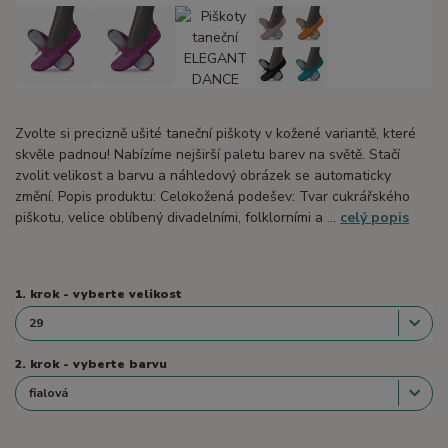
Zvolte si precizně ušité taneční piškoty v kožené variantě, které
skvěle padnou! Nabízíme nejširší paletu barev na světě. Stačí
zvolit velikost a barvu a náhledový obrázek se automaticky
změní. Popis produktu: Celokožená podešev: Tvar cukrářského
piškotu, velice oblíbený divadelními, folklorními a ...
celý popis
1. krok - vyberte velikost
2. krok - vyberte barvu