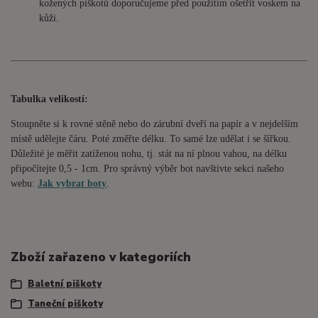
kožených piškotů doporučujeme před použitím ošetřit voskem na
kůži.
Tabulka velikostí:
Stoupněte si k rovné stěně nebo do
zárubní
dveří na papír a v nejdelším
místě udělejte čáru. Poté změřte délku. To samé lze udělat i se šířkou.
Důležité je měřit zatíženou nohu, tj. stát na ní plnou vahou,
na délku
připočítejte 0,5 - 1cm
. Pro správný výběr bot navštivte sekci našeho
webu:
Jak vybrat boty
.
Zboží zařazeno v kategoriích
Baletní piškoty
Taneční piškoty