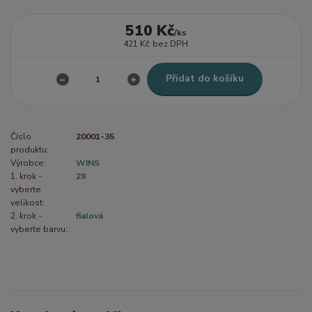
510 Kč
/
ks
421 Kč
bez DPH
Přidat do košíku
Číslo
20001-35
produktu:
Výrobce:
WINS
1. krok -
29
vyberte
velikost:
2. krok -
fialová
vyberte barvu: