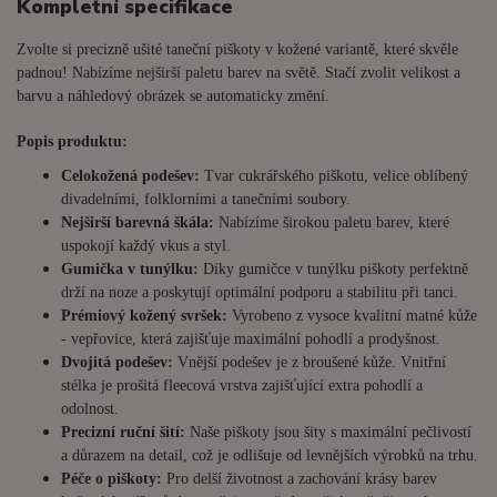
Kompletní specifikace
Zvolte si precizně ušité taneční piškoty v kožené variantě, které skvěle
padnou! Nabízíme nejširší paletu barev na světě. Stačí zvolit velikost a
barvu a náhledový obrázek se automaticky změní.
Popis produktu:
Celokožená podešev:
Tvar cukrářského piškotu, velice oblíbený
divadelními, folklorními a tanečními soubory.
Nejširší barevná škála:
Nabízíme širokou paletu barev, které
uspokojí každý vkus a styl.
Gumička v tunýlku:
Díky gumičce v tunýlku piškoty perfektně
drží na noze a poskytují optimální podporu a stabilitu při tanci.
Prémiový kožený svršek:
Vyrobeno z vysoce kvalitní matné kůže
- vepřovice, která zajišťuje maximální pohodlí a prodyšnost.
Dvojitá podešev:
Vnější podešev je z broušené kůže. Vnitřní
stélka je prošitá fleecová vrstva zajišťující extra pohodlí a
odolnost.
Precizní ruční šití:
Naše piškoty jsou šity s maximální pečlivostí
a důrazem na detail, což je odlišuje od levnějších výrobků na trhu.
Péče o piškoty:
Pro delší životnost a zachování krásy barev