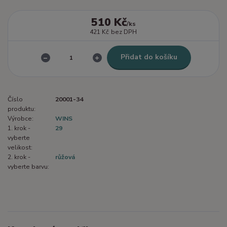
510 Kč
/
ks
421 Kč
bez DPH
Přidat do košíku
Číslo
20001-34
produktu:
Výrobce:
WINS
1. krok -
29
vyberte
velikost:
2. krok -
růžová
vyberte barvu: