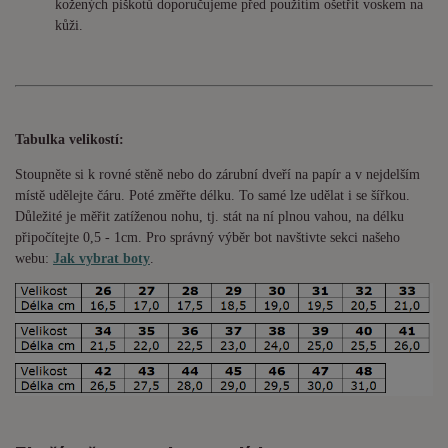
kožených piškotů doporučujeme před použitím ošetřit voskem na
kůži.
Tabulka velikostí:
Stoupněte si k rovné stěně nebo do
zárubní
dveří na papír a v nejdelším
místě udělejte čáru. Poté změřte délku. To samé lze udělat i se šířkou.
Důležité je měřit zatíženou nohu, tj. stát na ní plnou vahou,
na délku
připočítejte 0,5 - 1cm
. Pro správný výběr bot navštivte sekci našeho
webu:
Jak vybrat boty
.