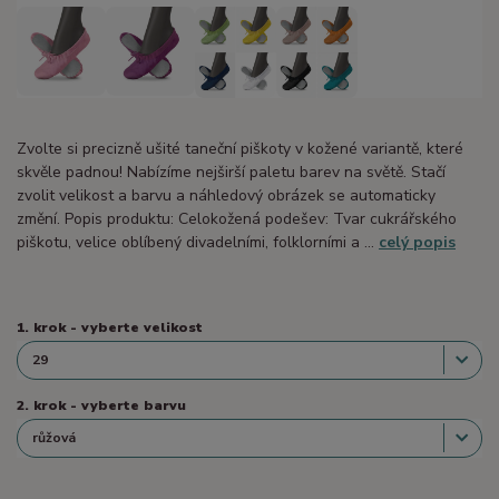
Zvolte si precizně ušité taneční piškoty v kožené variantě, které
skvěle padnou! Nabízíme nejširší paletu barev na světě. Stačí
zvolit velikost a barvu a náhledový obrázek se automaticky
změní. Popis produktu: Celokožená podešev: Tvar cukrářského
piškotu, velice oblíbený divadelními, folklorními a ...
celý popis
1. krok - vyberte velikost
2. krok - vyberte barvu