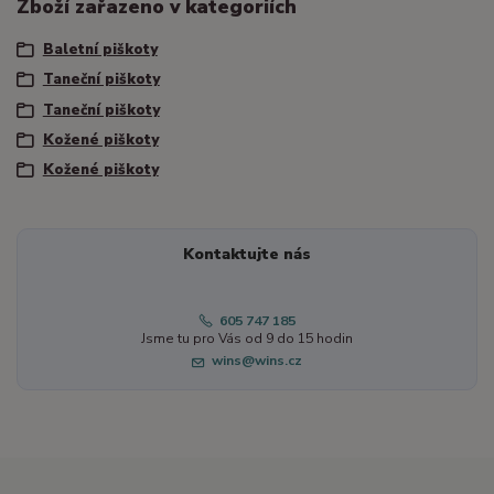
Zboží zařazeno v kategoriích
Baletní piškoty
Taneční piškoty
Taneční piškoty
Kožené piškoty
Kožené piškoty
Kontaktujte nás
605 747 185
Jsme tu pro Vás od 9 do 15 hodin
wins@wins.cz