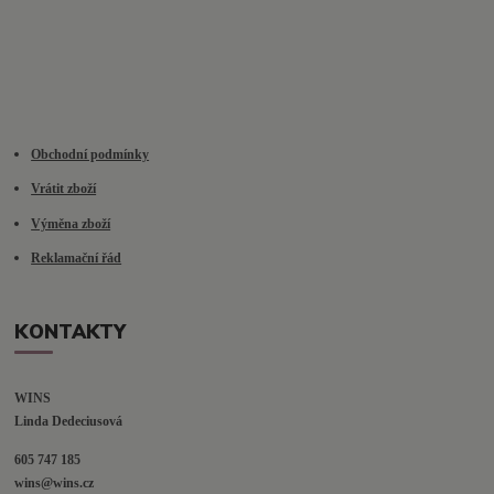
Obchodní podmínky
Vrátit zboží
Výměna zboží
Reklamační řád
KONTAKTY
WINS
Linda Dedeciusová                             
605 747 185
wins@wins.cz                                         