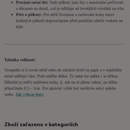
Precizní ruční šití:
Naše piškoty jsou šity s maximální pečlivostí
a důrazem na detail, což je odlišuje od levnějších výrobků na trhu.
Péče o piškoty:
Pro delší životnost a zachování krásy barev
kožených piškotů doporučujeme před použitím ošetřit voskem na
kůži.
Tabulka velikostí:
Stoupněte si k rovné stěně nebo do
zárubní
dveří na papír a v nejdelším
místě udělejte čáru. Poté změřte délku. To samé lze udělat i se šířkou.
Důležité je měřit zatíženou nohu, tj. stát na ní plnou vahou,
na délku
připočítejte 0,5 - 1cm
. Pro správný výběr bot navštivte sekci našeho
webu:
Jak vybrat boty
.
Zboží zařazeno v kategoriích