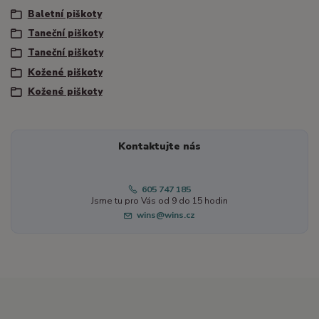
Baletní piškoty
Taneční piškoty
Taneční piškoty
Kožené piškoty
Kožené piškoty
Kontaktujte nás
605 747 185
Jsme tu pro Vás od 9 do 15 hodin
wins@wins.cz