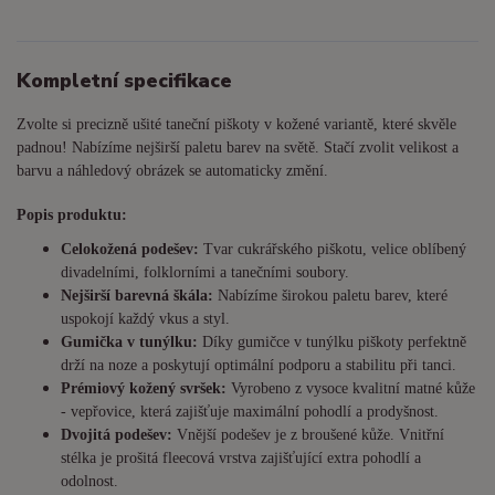
Kompletní specifikace
Zvolte si precizně ušité taneční piškoty v kožené variantě, které skvěle
padnou! Nabízíme nejširší paletu barev na světě. Stačí zvolit velikost a
barvu a náhledový obrázek se automaticky změní.
Popis produktu:
Celokožená podešev:
Tvar cukrářského piškotu, velice oblíbený
divadelními, folklorními a tanečními soubory.
Nejširší barevná škála:
Nabízíme širokou paletu barev, které
uspokojí každý vkus a styl.
Gumička v tunýlku:
Díky gumičce v tunýlku piškoty perfektně
drží na noze a poskytují optimální podporu a stabilitu při tanci.
Prémiový kožený svršek:
Vyrobeno z vysoce kvalitní matné kůže
- vepřovice, která zajišťuje maximální pohodlí a prodyšnost.
Dvojitá podešev:
Vnější podešev je z broušené kůže. Vnitřní
stélka je prošitá fleecová vrstva zajišťující extra pohodlí a
odolnost.