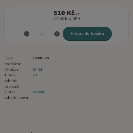
510 Kč
/
ks
421 Kč
bez DPH
Přidat do košíku
Číslo
20001-29
produktu:
Výrobce:
WINS
1. krok -
28
vyberte
velikost:
2. krok -
tělová
vyberte barvu: