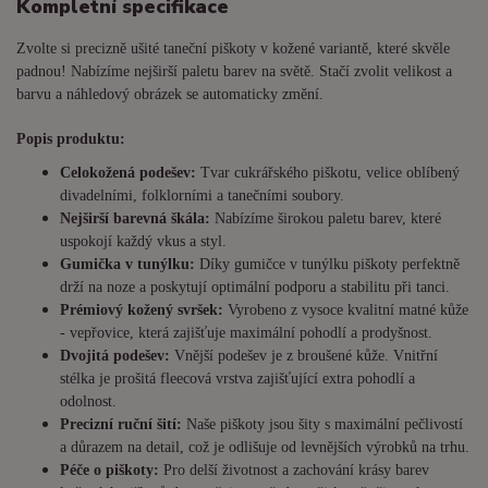
Kompletní specifikace
Zvolte si precizně ušité taneční piškoty v kožené variantě, které skvěle
padnou! Nabízíme nejširší paletu barev na světě. Stačí zvolit velikost a
barvu a náhledový obrázek se automaticky změní.
Popis produktu:
Celokožená podešev:
Tvar cukrářského piškotu, velice oblíbený
divadelními, folklorními a tanečními soubory.
Nejširší barevná škála:
Nabízíme širokou paletu barev, které
uspokojí každý vkus a styl.
Gumička v tunýlku:
Díky gumičce v tunýlku piškoty perfektně
drží na noze a poskytují optimální podporu a stabilitu při tanci.
Prémiový kožený svršek:
Vyrobeno z vysoce kvalitní matné kůže
- vepřovice, která zajišťuje maximální pohodlí a prodyšnost.
Dvojitá podešev:
Vnější podešev je z broušené kůže. Vnitřní
stélka je prošitá fleecová vrstva zajišťující extra pohodlí a
odolnost.
Precizní ruční šití:
Naše piškoty jsou šity s maximální pečlivostí
a důrazem na detail, což je odlišuje od levnějších výrobků na trhu.
Péče o piškoty:
Pro delší životnost a zachování krásy barev