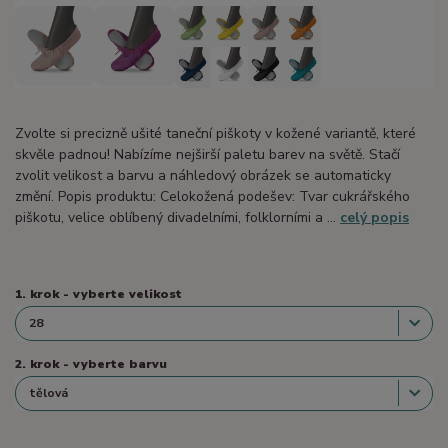
Zvolte si precizně ušité taneční piškoty v kožené variantě, které
skvěle padnou! Nabízíme nejširší paletu barev na světě. Stačí
zvolit velikost a barvu a náhledový obrázek se automaticky
změní. Popis produktu: Celokožená podešev: Tvar cukrářského
piškotu, velice oblíbený divadelními, folklorními a ...
celý popis
1. krok - vyberte velikost
2. krok - vyberte barvu