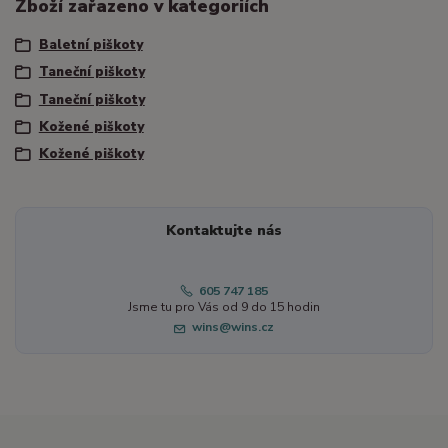
Zboží zařazeno v kategoriích
Baletní piškoty
Taneční piškoty
Taneční piškoty
Kožené piškoty
Kožené piškoty
Kontaktujte nás
605 747 185
Jsme tu pro Vás od 9 do 15 hodin
wins@wins.cz