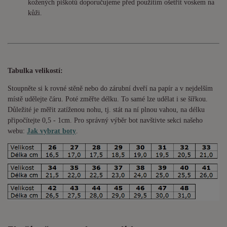
kožených piškotů doporučujeme před použitím ošetřit voskem na
kůži.
Tabulka velikostí:
Stoupněte si k rovné stěně nebo do
zárubní
dveří na papír a v nejdelším
místě udělejte čáru. Poté změřte délku. To samé lze udělat i se šířkou.
Důležité je měřit zatíženou nohu, tj. stát na ní plnou vahou,
na délku
připočítejte 0,5 - 1cm
. Pro správný výběr bot navštivte sekci našeho
webu:
Jak vybrat boty
.