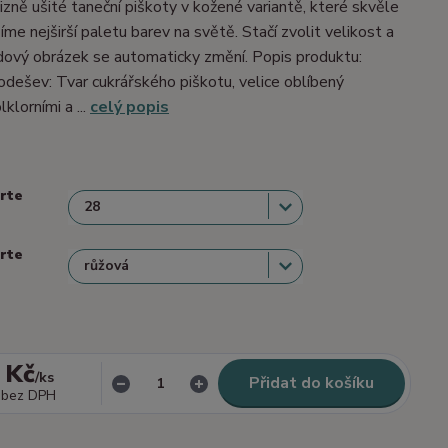
izně ušité taneční piškoty v kožené variantě, které skvěle
me nejširší paletu barev na světě. Stačí zvolit velikost a
dový obrázek se automaticky změní. Popis produktu:
dešev: Tvar cukrářského piškotu, velice oblíbený
lklorními a ...
celý popis
erte
erte
 Kč
/
ks
Přidat do košíku
bez DPH