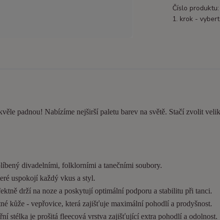
Číslo produktu:
1. krok - vybert
kvěle padnou! Nabízíme nejširší paletu barev na světě. Stačí zvolit velik
líbený divadelními, folklorními a tanečními soubory.
eré uspokojí každý vkus a styl.
tně drží na noze a poskytují optimální podporu a stabilitu při tanci.
é kůže - vepřovice, která zajišťuje maximální pohodlí a prodyšnost.
í stélka je prošitá fleecová vrstva zajišťující extra pohodlí a odolnost.