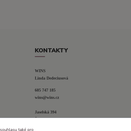
KONTAKTY
WINS
Linda Dedeciusová                             
605 747 185
wins@wins.cz                                         
Jaselská 394
Šenov u N. Jičína
742 42
 souhlasu také pro