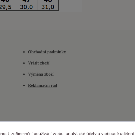
Obchodní podmínky
Vrátit zboží
Výměna zboží
Reklamační řád
čnost, zpříjemnění používání webu, analytické účely a v případě udělení