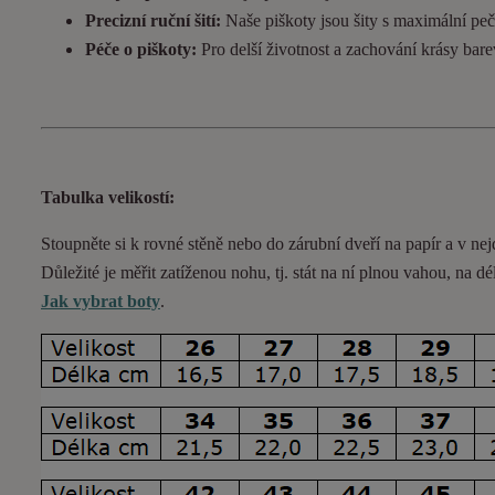
Precizní ruční šití:
Naše piškoty jsou šity s maximální pečl
Péče o piškoty:
Pro delší životnost a zachování krásy bar
Tabulka velikostí:
Stoupněte si k rovné stěně nebo do
zárubní
dveří na papír a v nej
Důležité je měřit zatíženou nohu, tj. stát na ní plnou vahou,
na dé
Jak vybrat boty
.