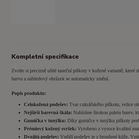
Kompletní specifikace
Zvolte si precizně ušité taneční piškoty v kožené variantě, které s
barvu a náhledový obrázek se automaticky změní.
Popis produktu:
Celokožená podešev:
Tvar cukrářského piškotu, velice ob
Nejširší barevná škála:
Nabízíme širokou paletu barev, kt
Gumička v tunýlku:
Díky gumičce v tunýlku piškoty perfek
Prémiový kožený svršek:
Vyrobeno z vysoce kvalitní matn
Dvojitá podešev:
Vnější podešev je z broušené kůže. Vnitřn