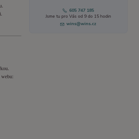
u.
605 747 185
i.
Jsme tu pro Vás od 9 do 15 hodin
wins@wins.cz
řkou.
o webu: