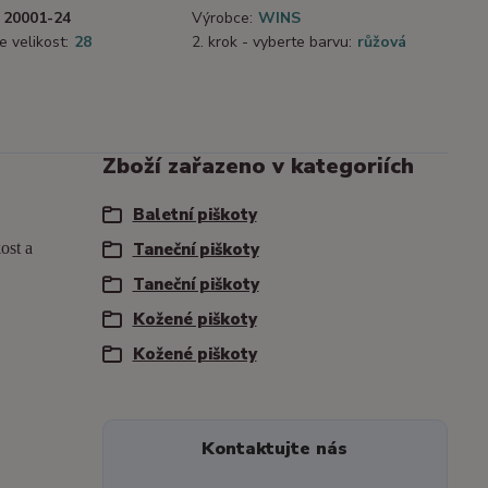
20001-24
Výrobce:
WINS
e velikost:
28
2. krok - vyberte barvu:
růžová
Zboží zařazeno v kategoriích
Baletní piškoty
ost a
Taneční piškoty
Taneční piškoty
Kožené piškoty
Kožené piškoty
Kontaktujte nás