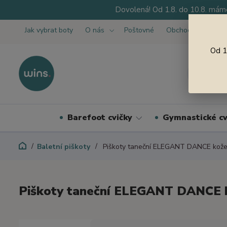
Dovolená! Od 1.8. do 10.8. máme
Jak vybrat boty
O nás
Poštovné
Obchodní podmínk
Od 1
Barefoot cvičky
Gymnastické cv
Baletní piškoty
Piškoty taneční ELEGANT DANCE kože
Piškoty taneční ELEGANT DANCE 