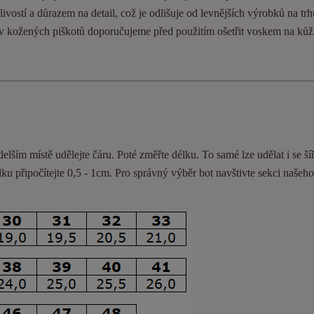
ivostí a důrazem na detail, což je odlišuje od levnějších výrobků na trh
ev kožených piškotů doporučujeme před použitím ošetřit voskem na kůž
delším místě udělejte čáru. Poté změřte délku. To samé lze udělat i se ší
lku připočítejte 0,5 - 1cm
. Pro správný výběr bot navštivte sekci našeh