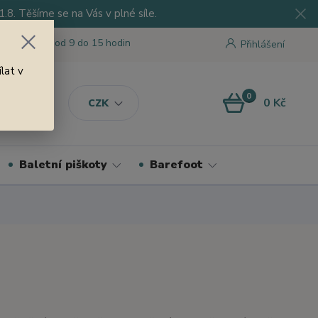
8. Těšíme se na Vás v plné síle.
 tu pro Vás od 9 do 15 hodin
Přihlášení
lat v
0
0 Kč
CZK
Baletní piškoty
Barefoot