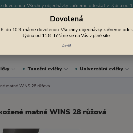
 dovolenou. Všechny objednávky začneme odesílat v týdnu od 11.
Dovolená
y
Nevíte si rady? Zavolejte.
605 747 185
Jsme
.8. do 10.8. máme dovolenou. Všechny objednávky začneme odesí
týdnu od 11.8. Těšíme se na Vás v plné síle.
Hledat
Zavřít
ičky
Taneční cvičky
Univerzální cvičky
né matné WINS 28 růžová
kožené matné WINS 28 růžová