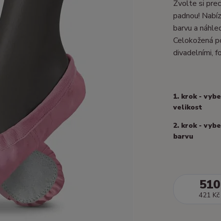
Zvolte si prec
padnou! Nabízí
barvu a náhle
Celokožená po
divadelními, fo
1. krok - vyb
velikost
2. krok - vyb
barvu
510
421 Kč