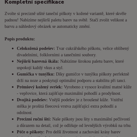
Kompletní specifikace
Zvolte si precizně ušité taneční piškoty v kožené variantě, které skvěle
padnou! Nabízíme nejširší paletu barev na světě. Stačí zvolit velikost a
barvu a náhledový obrázek se automaticky změní.
Popis produktu:
Celokožená podešev:
Tvar cukrářského piškotu, velice oblíbený
divadelními, folklorními a tanečními soubory.
Nejširší barevná škála:
Nabízíme širokou paletu barev, které
uspokojí každý vkus a styl.
Gumička v tunýlku:
Díky gumičce v tunýlku piškoty perfektně
drží na noze a poskytují optimální podporu a stabilitu při tanci.
Prémiový kožený svršek:
Vyrobeno z vysoce kvalitní matné kůže
- vepřovice, která zajišťuje maximální pohodlí a prodyšnost.
Dvojitá podešev:
Vnější podešev je z broušené kůže. Vnitřní
stélka je prošitá fleecová vrstva zajišťující extra pohodlí a
odolnost.
Precizní ruční šití:
Naše piškoty jsou šity s maximální pečlivostí
a důrazem na detail, což je odlišuje od levnějších výrobků na trhu.
Péče o piškoty:
Pro delší životnost a zachování krásy barev