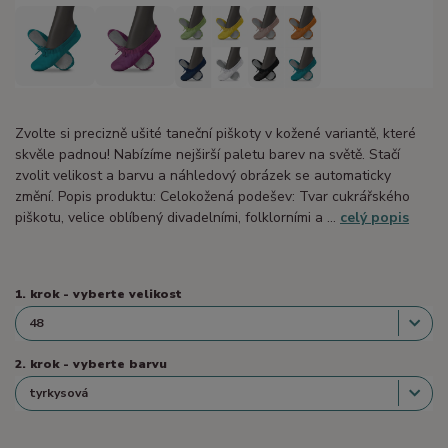
Zvolte si precizně ušité taneční piškoty v kožené variantě, které
skvěle padnou! Nabízíme nejširší paletu barev na světě. Stačí
zvolit velikost a barvu a náhledový obrázek se automaticky
změní. Popis produktu: Celokožená podešev: Tvar cukrářského
piškotu, velice oblíbený divadelními, folklorními a ...
celý popis
1. krok - vyberte velikost
2. krok - vyberte barvu