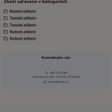
Zboží zařazeno v kategoriích
Baletní piškoty
Taneční piškoty
Taneční piškoty
Kožené piškoty
Kožené piškoty
Kontaktujte nás
605 747 185
Jsme tu pro Vás od 9 do 15 hodin
wins@wins.cz