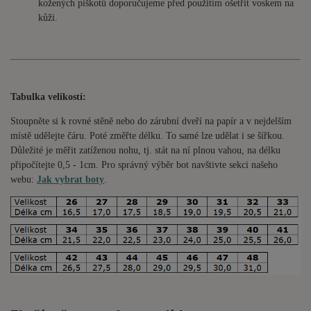
kožených piškotů doporučujeme před použitím ošetřit voskem na
kůži.
Tabulka velikostí:
Stoupněte si k rovné stěně nebo do
zárubní
dveří na papír a v nejdelším
místě udělejte čáru. Poté změřte délku. To samé lze udělat i se šířkou.
Důležité je měřit zatíženou nohu, tj. stát na ní plnou vahou,
na délku
připočítejte 0,5 - 1cm
. Pro správný výběr bot navštivte sekci našeho
webu:
Jak vybrat boty
.