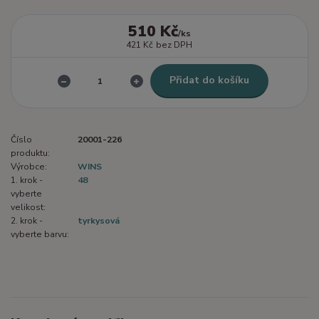
510 Kč
/
ks
421 Kč
bez DPH
Přidat do košíku
Číslo
20001-226
produktu:
Výrobce:
WINS
1. krok -
48
vyberte
velikost:
2. krok -
tyrkysová
vyberte barvu: