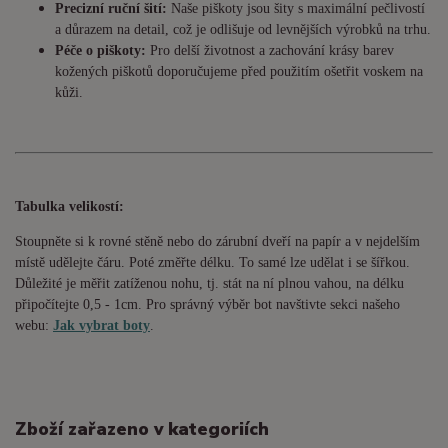
Precizní ruční šití:
Naše piškoty jsou šity s maximální pečlivostí
a důrazem na detail, což je odlišuje od levnějších výrobků na trhu.
Péče o piškoty:
Pro delší životnost a zachování krásy barev
kožených piškotů doporučujeme před použitím ošetřit voskem na
kůži.
Tabulka velikostí:
Stoupněte si k rovné stěně nebo do
zárubní
dveří na papír a v nejdelším
místě udělejte čáru. Poté změřte délku. To samé lze udělat i se šířkou.
Důležité je měřit zatíženou nohu, tj. stát na ní plnou vahou,
na délku
připočítejte 0,5 - 1cm
. Pro správný výběr bot navštivte sekci našeho
webu:
Jak vybrat boty
.
Zboží zařazeno v kategoriích