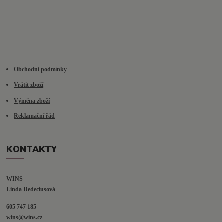
Obchodní podmínky
Vrátit zboží
Výměna zboží
Reklamační řád
KONTAKTY
WINS
Linda Dedeciusová                             
605 747 185
wins@wins.cz                                         