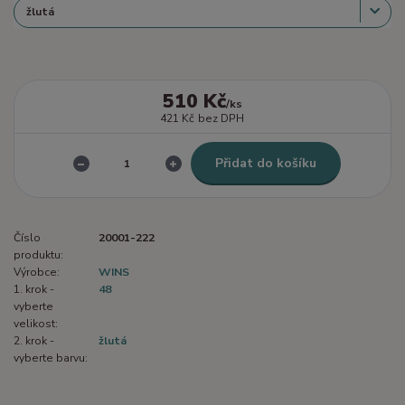
510 Kč
/
ks
421 Kč
bez DPH
Přidat do košíku
Číslo
20001-222
produktu:
Výrobce:
WINS
1. krok -
48
vyberte
velikost:
2. krok -
žlutá
vyberte barvu: