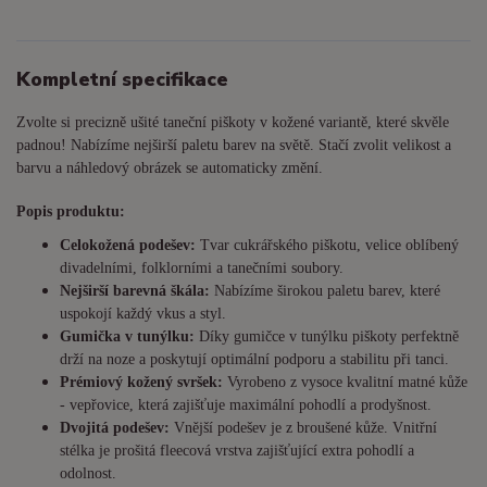
Kompletní specifikace
Zvolte si precizně ušité taneční piškoty v kožené variantě, které skvěle
padnou! Nabízíme nejširší paletu barev na světě. Stačí zvolit velikost a
barvu a náhledový obrázek se automaticky změní.
Popis produktu:
Celokožená podešev:
Tvar cukrářského piškotu, velice oblíbený
divadelními, folklorními a tanečními soubory.
Nejširší barevná škála:
Nabízíme širokou paletu barev, které
uspokojí každý vkus a styl.
Gumička v tunýlku:
Díky gumičce v tunýlku piškoty perfektně
drží na noze a poskytují optimální podporu a stabilitu při tanci.
Prémiový kožený svršek:
Vyrobeno z vysoce kvalitní matné kůže
- vepřovice, která zajišťuje maximální pohodlí a prodyšnost.
Dvojitá podešev:
Vnější podešev je z broušené kůže. Vnitřní
stélka je prošitá fleecová vrstva zajišťující extra pohodlí a
odolnost.