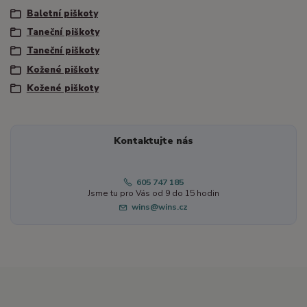
Baletní piškoty
Taneční piškoty
Taneční piškoty
Kožené piškoty
Kožené piškoty
Kontaktujte nás
605 747 185
Jsme tu pro Vás od 9 do 15 hodin
wins@wins.cz