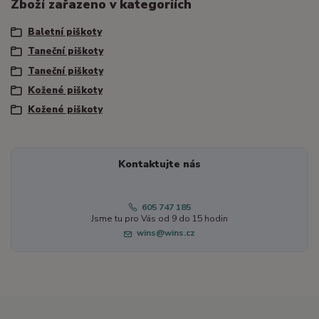
Zboží zařazeno v kategoriích
Baletní piškoty
Taneční piškoty
Taneční piškoty
Kožené piškoty
Kožené piškoty
Kontaktujte nás
605 747 185
Jsme tu pro Vás od 9 do 15 hodin
wins@wins.cz