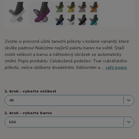
Zvolte si precizně ušité taneční piškoty v kožené variantě, které
skvěle padnou! Nabízíme nejširší paletu barev na světě. Stačí
zvolit velikost a barvu a náhledový obrázek se automaticky
změní. Popis produktu: Celokožená podešev: Tvar cukrářského
piškotu, velice oblíbený divadelními, folklorními a ...
celý popis
1. krok - vyberte velikost
2. krok - vyberte barvu