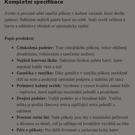
Kompletní specifikace
Zvolte si precizně ušité taneční piškoty v kožené variantě, které skvěle
padnou! Nabízíme nejširší paletu barev na světě. Stačí zvolit velikost a
barvu a náhledový obrázek se automaticky změní.
Popis produktu:
Celokožená podešev:
Tvar cukrářského piškotu, velice oblíbený
divadelními, folklorními a tanečními soubory.
Nejširší barevná škála:
Nabízíme širokou paletu barev, které
uspokojí každý vkus a styl.
Gumička v tunýlku:
Díky gumičce v tunýlku piškoty perfektně
drží na noze a poskytují optimální podporu a stabilitu při tanci.
Prémiový kožený svršek:
Vyrobeno z vysoce kvalitní matné kůže
- vepřovice, která zajišťuje maximální pohodlí a prodyšnost.
Dvojitá podešev:
Vnější podešev je z broušené kůže. Vnitřní
stélka je prošitá fleecová vrstva zajišťující extra pohodlí a
odolnost.
Precizní ruční šití:
Naše piškoty jsou šity s maximální pečlivostí
a důrazem na detail, což je odlišuje od levnějších výrobků na trhu.
Péče o piškoty:
Pro delší životnost a zachování krásy barev