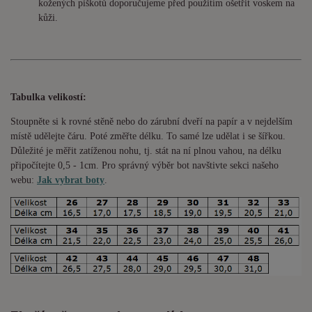
kožených piškotů doporučujeme před použitím ošetřit voskem na
kůži.
Tabulka velikostí:
Stoupněte si k rovné stěně nebo do
zárubní
dveří na papír a v nejdelším
místě udělejte čáru. Poté změřte délku. To samé lze udělat i se šířkou.
Důležité je měřit zatíženou nohu, tj. stát na ní plnou vahou,
na délku
připočítejte 0,5 - 1cm
. Pro správný výběr bot navštivte sekci našeho
webu:
Jak vybrat boty
.