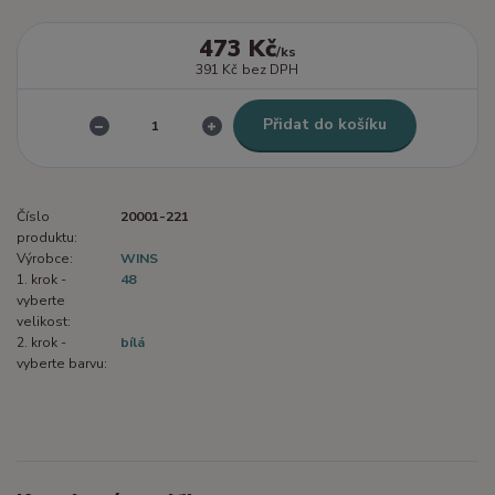
473 Kč
/
ks
391 Kč
bez DPH
Přidat do košíku
Číslo
20001-221
produktu:
Výrobce:
WINS
1. krok -
48
vyberte
velikost:
2. krok -
bílá
vyberte barvu: