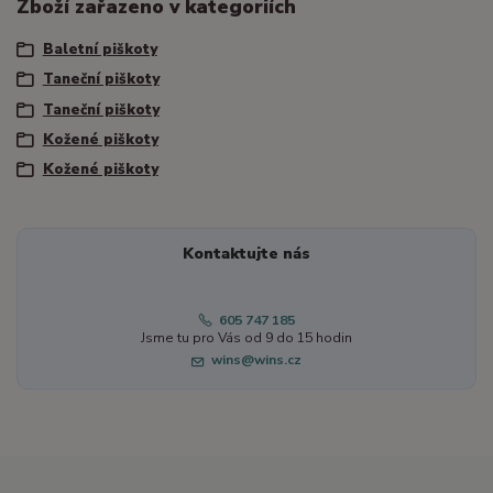
Zboží zařazeno v kategoriích
Baletní piškoty
Taneční piškoty
Taneční piškoty
Kožené piškoty
Kožené piškoty
Kontaktujte nás
605 747 185
Jsme tu pro Vás od 9 do 15 hodin
wins@wins.cz