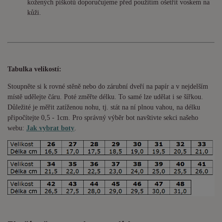
kožených piškotů doporučujeme před použitím ošetřit voskem na
kůži.
Tabulka velikostí:
Stoupněte si k rovné stěně nebo do
zárubní
dveří na papír a v nejdelším
místě udělejte čáru. Poté změřte délku. To samé lze udělat i se šířkou.
Důležité je měřit zatíženou nohu, tj. stát na ní plnou vahou,
na délku
připočítejte 0,5 - 1cm
. Pro správný výběr bot navštivte sekci našeho
webu:
Jak vybrat boty
.