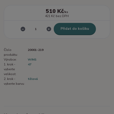
510 Kč
/
ks
421 Kč
bez DPH
Přidat do košíku
Číslo
20001-219
produktu:
Výrobce:
WINS
1. krok -
47
vyberte
velikost:
2. krok -
tělová
vyberte barvu: