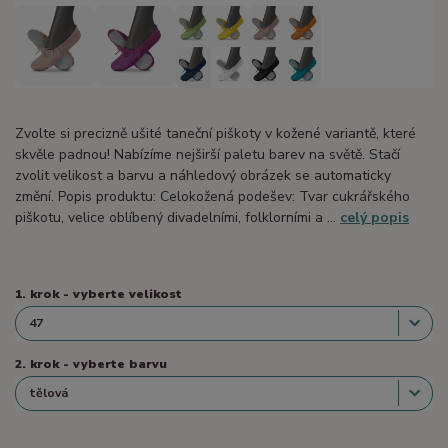
Zvolte si precizně ušité taneční piškoty v kožené variantě, které
skvěle padnou! Nabízíme nejširší paletu barev na světě. Stačí
zvolit velikost a barvu a náhledový obrázek se automaticky
změní. Popis produktu: Celokožená podešev: Tvar cukrářského
piškotu, velice oblíbený divadelními, folklorními a ...
celý popis
1. krok - vyberte velikost
2. krok - vyberte barvu