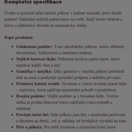
Kompletní specifikace
Zvolte si precizně ušité taneční piškoty v kožené variantě, které skvěle
padnou! Nabízíme nejširší paletu barev na světě. Stačí zvolit velikost a
barvu a náhledový obrázek se automaticky změní.
Popis produktu:
Celokožená podešev:
Tvar cukrářského piškotu, velice oblíbený
divadelními, folklorními a tanečními soubory.
Nejširší barevná škála:
Nabízíme širokou paletu barev, které
uspokojí každý vkus a styl.
Gumička v tunýlku:
Díky gumičce v tunýlku piškoty perfektně
drží na noze a poskytují optimální podporu a stabilitu při tanci.
Prémiový kožený svršek:
Vyrobeno z vysoce kvalitní matné kůže
- vepřovice, která zajišťuje maximální pohodlí a prodyšnost.
Dvojitá podešev:
Vnější podešev je z broušené kůže. Vnitřní
stélka je prošitá fleecová vrstva zajišťující extra pohodlí a
odolnost.
Precizní ruční šití:
Naše piškoty jsou šity s maximální pečlivostí
a důrazem na detail, což je odlišuje od levnějších výrobků na trhu.
Péče o piškoty:
Pro delší životnost a zachování krásy barev