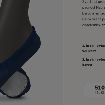
Zvolte si prec
padnou! Nabízí
barvu a náhle
Celokožená po
divadelními, fo
1. krok - vyb
velikost
2. krok - vyb
barvu
510
421 Kč