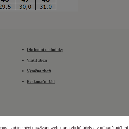
Obchodní podmínky
Vrátit zboží
Výměna zboží
Reklamační řád
čnost, zpříjemnění používání webu, analytické účely a v případě udělení