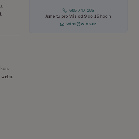
u.
605 747 185
i.
Jsme tu pro Vás od 9 do 15 hodin
wins@wins.cz
řkou.
o webu: