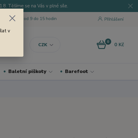
8. Těšíme se na Vás v plné síle.
 tu pro Vás od 9 do 15 hodin
Přihlášení
lat v
0
0 Kč
CZK
Baletní piškoty
Barefoot