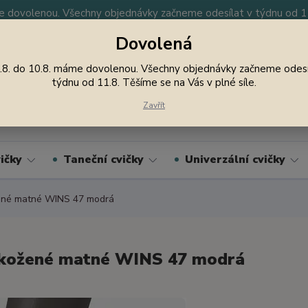
 dovolenou. Všechny objednávky začneme odesílat v týdnu od 11.
Dovolená
y
Nevíte si rady? Zavolejte.
605 747 185
Jsme
.8. do 10.8. máme dovolenou. Všechny objednávky začneme odesí
týdnu od 11.8. Těšíme se na Vás v plné síle.
Hledat
Zavřít
ičky
Taneční cvičky
Univerzální cvičky
ené matné WINS 47 modrá
kožené matné WINS 47 modrá