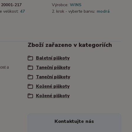
20001-217
Výrobce:
WINS
e velikost:
47
2. krok - vyberte barvu:
modrá
Zboží zařazeno v kategoriích
Baletní piškoty
ost a
Taneční piškoty
Taneční piškoty
Kožené piškoty
Kožené piškoty
Kontaktujte nás