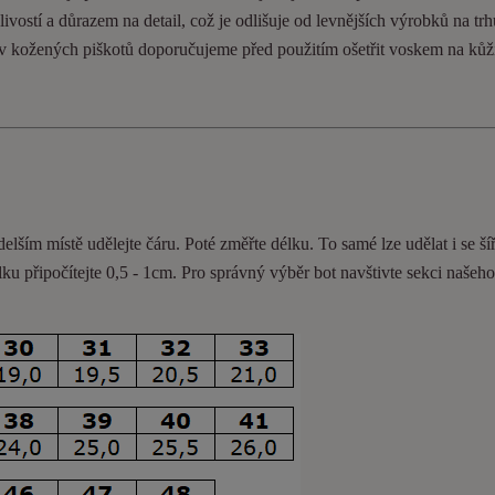
ivostí a důrazem na detail, což je odlišuje od levnějších výrobků na trh
ev kožených piškotů doporučujeme před použitím ošetřit voskem na kůž
delším místě udělejte čáru. Poté změřte délku. To samé lze udělat i se ší
lku připočítejte 0,5 - 1cm
. Pro správný výběr bot navštivte sekci našeh