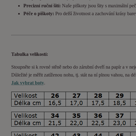
Precizní ruční šití:
Naše piškoty jsou šity s maximální pečl
Péče o piškoty:
Pro delší životnost a zachování krásy bar
Tabulka velikostí:
Stoupněte si k rovné stěně nebo do
zárubní
dveří na papír a v nej
Důležité je měřit zatíženou nohu, tj. stát na ní plnou vahou,
na dé
Jak vybrat boty
.