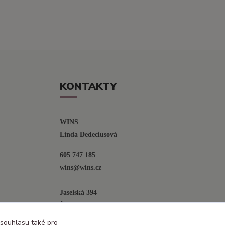
KONTAKTY
WINS
Linda Dedeciusová                             
605 747 185
wins@wins.cz                                         
Jaselská 394
Šenov u N. Jičína
742 42
 souhlasu také pro