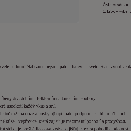
Číslo produktu:
1. krok - vybert
kvěle padnou! Nabízíme nejširší paletu barev na světě. Stačí zvolit velik
líbený divadelními, folklorními a tanečními soubory.
eré uspokojí každý vkus a styl.
tně drží na noze a poskytují optimální podporu a stabilitu při tanci.
é kůže - vepřovice, která zajišťuje maximální pohodlí a prodyšnost.
í stélka je prošitá fleecová vrstva zajišťující extra pohodlí a odolnost.