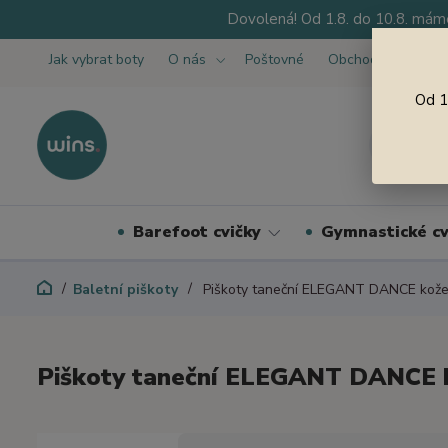
Dovolená! Od 1.8. do 10.8. máme
Jak vybrat boty
O nás
Poštovné
Obchodní podmínk
Od 1
Barefoot cvičky
Gymnastické cv
Baletní piškoty
Piškoty taneční ELEGANT DANCE kož
Piškoty taneční ELEGANT DANCE 