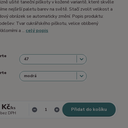
izně ušité taneční piškoty v kožené variantě, které skvěle
me nejširší paletu barev na světě. Stačí zvolit velikost a
dový obrázek se automaticky změní. Popis produktu:
dešev: Tvar cukrářského piškotu, velice oblíbený
lklorními a ...
celý popis
erte
erte
 Kč
/
ks
Přidat do košíku
bez DPH