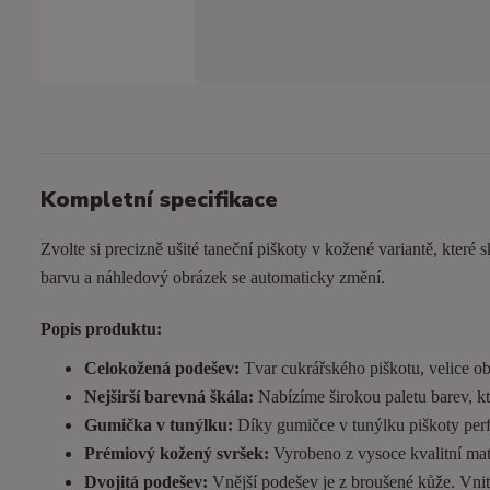
Kompletní specifikace
Zvolte si precizně ušité taneční piškoty v kožené variantě, které s
barvu a náhledový obrázek se automaticky změní.
Popis produktu:
Celokožená podešev:
Tvar cukrářského piškotu, velice ob
Nejširší barevná škála:
Nabízíme širokou paletu barev, kt
Gumička v tunýlku:
Díky gumičce v tunýlku piškoty perfek
Prémiový kožený svršek:
Vyrobeno z vysoce kvalitní matn
Dvojitá podešev:
Vnější podešev je z broušené kůže. Vnitřn