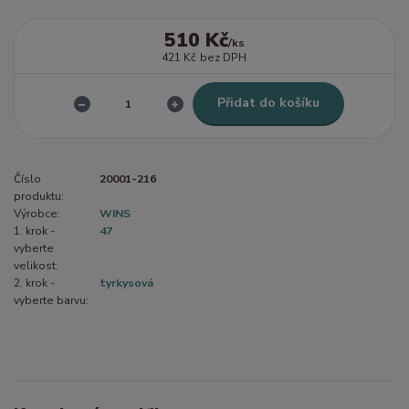
510 Kč
/
ks
421 Kč
bez DPH
Přidat do košíku
Číslo
20001-216
produktu:
Výrobce:
WINS
1. krok -
47
vyberte
velikost:
2. krok -
tyrkysová
vyberte barvu: