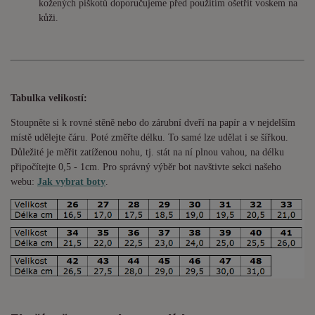
kožených piškotů doporučujeme před použitím ošetřit voskem na
kůži.
Tabulka velikostí:
Stoupněte si k rovné stěně nebo do
zárubní
dveří na papír a v nejdelším
místě udělejte čáru. Poté změřte délku. To samé lze udělat i se šířkou.
Důležité je měřit zatíženou nohu, tj. stát na ní plnou vahou,
na délku
připočítejte 0,5 - 1cm
. Pro správný výběr bot navštivte sekci našeho
webu:
Jak vybrat boty
.