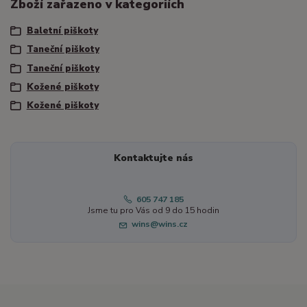
Zboží zařazeno v kategoriích
Baletní piškoty
Taneční piškoty
Taneční piškoty
Kožené piškoty
Kožené piškoty
Kontaktujte nás
605 747 185
Jsme tu pro Vás od 9 do 15 hodin
wins@wins.cz