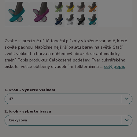
Zvolte si precizně ušité taneční piškoty v kožené variantě, které
skvěle padnou! Nabízíme nejširší paletu barev na světě. Stačí
zvolit velikost a barvu a náhledový obrázek se automaticky
změní. Popis produktu: Celokožená podešev: Tvar cukrářského
piškotu, velice oblíbený divadelními, folklorními a ...
celý popis
1. krok - vyberte velikost
2. krok - vyberte barvu