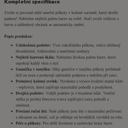
Kompletní specifikace
Zvolte si precizně ušité taneční piškoty v kožené variantě, které skvěle
padnou! Nabízíme nejširší paletu barev na světě. Stačí zvolit velikost a
barvu a náhledový obrázek se automaticky změní.
Popis produktu:
Celokožená podešev:
Tvar cukrářského piškotu, velice oblíbený
divadelními, folklorními a tanečními soubory.
Nejširší barevná škála:
Nabízíme širokou paletu barev, které
uspokojí každý vkus a styl.
Gumička v tunýlku:
Díky gumičce v tunýlku piškoty perfektně
drží na noze a poskytují optimální podporu a stabilitu při tanci.
Prémiový kožený svršek:
Vyrobeno z vysoce kvalitní matné kůže
- vepřovice, která zajišťuje maximální pohodlí a prodyšnost.
Dvojitá podešev:
Vnější podešev je z broušené kůže. Vnitřní
stélka je prošitá fleecová vrstva zajišťující extra pohodlí a
odolnost.
Precizní ruční šití:
Naše piškoty jsou šity s maximální pečlivostí
a důrazem na detail, což je odlišuje od levnějších výrobků na trhu.
Péče o piškoty:
Pro delší životnost a zachování krásy barev