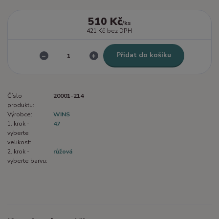
510 Kč
/
ks
421 Kč
bez DPH
Přidat do košíku
Číslo
20001-214
produktu:
Výrobce:
WINS
1. krok -
47
vyberte
velikost:
2. krok -
růžová
vyberte barvu: