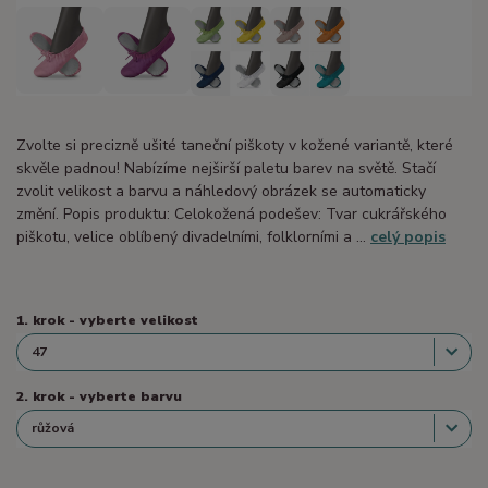
Zvolte si precizně ušité taneční piškoty v kožené variantě, které
skvěle padnou! Nabízíme nejširší paletu barev na světě. Stačí
zvolit velikost a barvu a náhledový obrázek se automaticky
změní. Popis produktu: Celokožená podešev: Tvar cukrářského
piškotu, velice oblíbený divadelními, folklorními a ...
celý popis
1. krok - vyberte velikost
2. krok - vyberte barvu