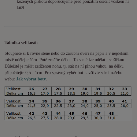
kožených piškotů doporučujeme před použitím ošetřit voskem na
kůži.
Tabulka velikostí:
Stoupněte si k rovné stěně nebo do
zárubní
dveří na papír a v nejdelším
místě udělejte čáru. Poté změřte délku. To samé lze udělat i se šířkou.
Důležité je měřit zatíženou nohu, tj. stát na ní plnou vahou,
na délku
připočítejte 0,5 - 1cm
. Pro správný výběr bot navštivte sekci našeho
webu:
Jak vybrat boty
.