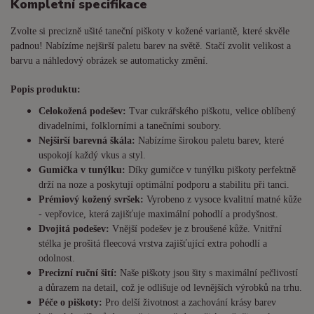
Kompletní specifikace
Zvolte si precizně ušité taneční piškoty v kožené variantě, které skvěle
padnou! Nabízíme nejširší paletu barev na světě. Stačí zvolit velikost a
barvu a náhledový obrázek se automaticky změní.
Popis produktu:
Celokožená podešev:
Tvar cukrářského piškotu, velice oblíbený
divadelními, folklorními a tanečními soubory.
Nejširší barevná škála:
Nabízíme širokou paletu barev, které
uspokojí každý vkus a styl.
Gumička v tunýlku:
Díky gumičce v tunýlku piškoty perfektně
drží na noze a poskytují optimální podporu a stabilitu při tanci.
Prémiový kožený svršek:
Vyrobeno z vysoce kvalitní matné kůže
- vepřovice, která zajišťuje maximální pohodlí a prodyšnost.
Dvojitá podešev:
Vnější podešev je z broušené kůže. Vnitřní
stélka je prošitá fleecová vrstva zajišťující extra pohodlí a
odolnost.
Precizní ruční šití:
Naše piškoty jsou šity s maximální pečlivostí
a důrazem na detail, což je odlišuje od levnějších výrobků na trhu.
Péče o piškoty:
Pro delší životnost a zachování krásy barev