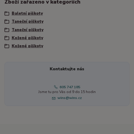
Zboží zařazeno v kategoriích
Baletní piškoty
Taneční piškoty
Taneční piškoty
Kožené piškoty
Kožené piškoty
Kontaktujte nás
605 747 185
Jsme tu pro Vás od 9 do 15 hodin
wins@wins.cz