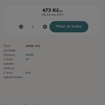
473 Kč
/
ks
391 Kč
bez DPH
Přidat do košíku
Číslo
20001-211
produktu:
Výrobce:
WINS
1. krok -
47
vyberte
velikost:
2. krok -
bílá
vyberte barvu: