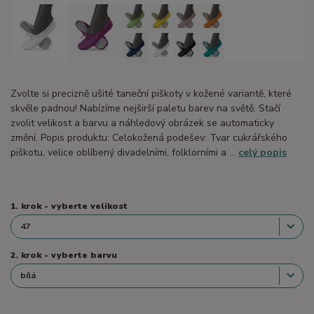
Zvolte si precizně ušité taneční piškoty v kožené variantě, které
skvěle padnou! Nabízíme nejširší paletu barev na světě. Stačí
zvolit velikost a barvu a náhledový obrázek se automaticky
změní. Popis produktu: Celokožená podešev: Tvar cukrářského
piškotu, velice oblíbený divadelními, folklorními a ...
celý popis
1. krok - vyberte velikost
2. krok - vyberte barvu