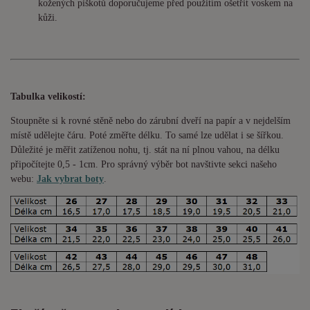
kožených piškotů doporučujeme před použitím ošetřit voskem na
kůži.
Tabulka velikostí:
Stoupněte si k rovné stěně nebo do
zárubní
dveří na papír a v nejdelším
místě udělejte čáru. Poté změřte délku. To samé lze udělat i se šířkou.
Důležité je měřit zatíženou nohu, tj. stát na ní plnou vahou,
na délku
připočítejte 0,5 - 1cm
. Pro správný výběr bot navštivte sekci našeho
webu:
Jak vybrat boty
.