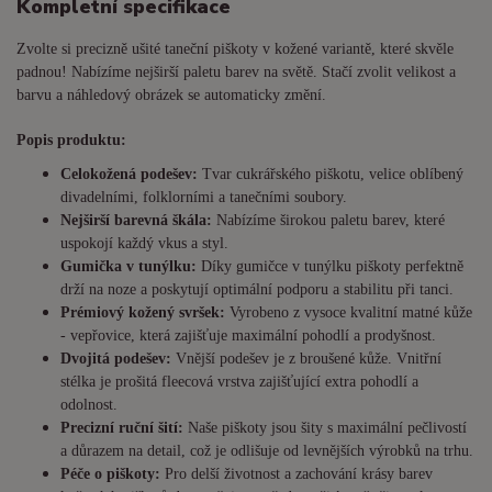
Kompletní specifikace
Zvolte si precizně ušité taneční piškoty v kožené variantě, které skvěle
padnou! Nabízíme nejširší paletu barev na světě. Stačí zvolit velikost a
barvu a náhledový obrázek se automaticky změní.
Popis produktu:
Celokožená podešev:
Tvar cukrářského piškotu, velice oblíbený
divadelními, folklorními a tanečními soubory.
Nejširší barevná škála:
Nabízíme širokou paletu barev, které
uspokojí každý vkus a styl.
Gumička v tunýlku:
Díky gumičce v tunýlku piškoty perfektně
drží na noze a poskytují optimální podporu a stabilitu při tanci.
Prémiový kožený svršek:
Vyrobeno z vysoce kvalitní matné kůže
- vepřovice, která zajišťuje maximální pohodlí a prodyšnost.
Dvojitá podešev:
Vnější podešev je z broušené kůže. Vnitřní
stélka je prošitá fleecová vrstva zajišťující extra pohodlí a
odolnost.
Precizní ruční šití:
Naše piškoty jsou šity s maximální pečlivostí
a důrazem na detail, což je odlišuje od levnějších výrobků na trhu.
Péče o piškoty:
Pro delší životnost a zachování krásy barev