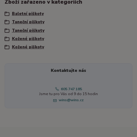
Zboží zařazeno v kategoriích
Baletní piškoty
Taneční piškoty
Taneční piškoty
Kožené piškoty
Kožené piškoty
Kontaktujte nás
605 747 185
Jsme tu pro Vás od 9 do 15 hodin
wins@wins.cz