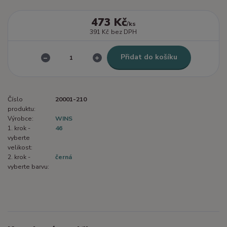
473 Kč
/
ks
391 Kč
bez DPH
Přidat do košíku
Číslo
20001-210
produktu:
Výrobce:
WINS
1. krok -
46
vyberte
velikost:
2. krok -
černá
vyberte barvu: