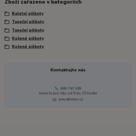
Zboží zařazeno v kategoriích
Baletní piškoty
Taneční piškoty
Taneční piškoty
Kožené piškoty
Kožené piškoty
Kontaktujte nás
605 747 185
Jsme tu pro Vás od 9 do 15 hodin
wins@wins.cz