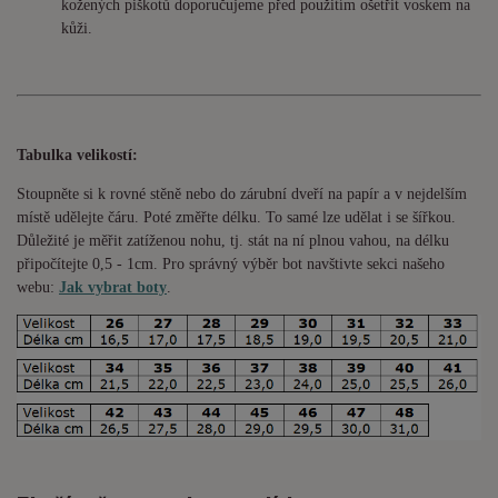
kožených piškotů doporučujeme před použitím ošetřit voskem na
kůži.
Tabulka velikostí:
Stoupněte si k rovné stěně nebo do
zárubní
dveří na papír a v nejdelším
místě udělejte čáru. Poté změřte délku. To samé lze udělat i se šířkou.
Důležité je měřit zatíženou nohu, tj. stát na ní plnou vahou,
na délku
připočítejte 0,5 - 1cm
. Pro správný výběr bot navštivte sekci našeho
webu:
Jak vybrat boty
.