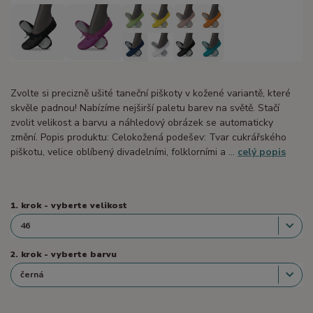
Zvolte si precizně ušité taneční piškoty v kožené variantě, které
skvěle padnou! Nabízíme nejširší paletu barev na světě. Stačí
zvolit velikost a barvu a náhledový obrázek se automaticky
změní. Popis produktu: Celokožená podešev: Tvar cukrářského
piškotu, velice oblíbený divadelními, folklorními a ...
celý popis
1. krok - vyberte velikost
2. krok - vyberte barvu