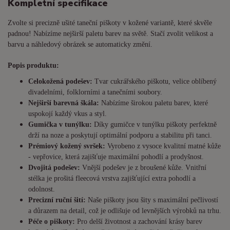
Kompletní specifikace
Zvolte si precizně ušité taneční piškoty v kožené variantě, které skvěle
padnou! Nabízíme nejširší paletu barev na světě. Stačí zvolit velikost a
barvu a náhledový obrázek se automaticky změní.
Popis produktu:
Celokožená podešev:
Tvar cukrářského piškotu, velice oblíbený
divadelními, folklorními a tanečními soubory.
Nejširší barevná škála:
Nabízíme širokou paletu barev, které
uspokojí každý vkus a styl.
Gumička v tunýlku:
Díky gumičce v tunýlku piškoty perfektně
drží na noze a poskytují optimální podporu a stabilitu při tanci.
Prémiový kožený svršek:
Vyrobeno z vysoce kvalitní matné kůže
- vepřovice, která zajišťuje maximální pohodlí a prodyšnost.
Dvojitá podešev:
Vnější podešev je z broušené kůže. Vnitřní
stélka je prošitá fleecová vrstva zajišťující extra pohodlí a
odolnost.
Precizní ruční šití:
Naše piškoty jsou šity s maximální pečlivostí
a důrazem na detail, což je odlišuje od levnějších výrobků na trhu.
Péče o piškoty:
Pro delší životnost a zachování krásy barev