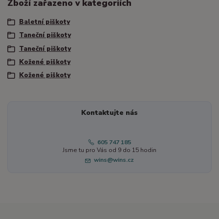
Zboží zařazeno v kategoriích
Baletní piškoty
Taneční piškoty
Taneční piškoty
Kožené piškoty
Kožené piškoty
Kontaktujte nás
605 747 185
Jsme tu pro Vás od 9 do 15 hodin
wins@wins.cz