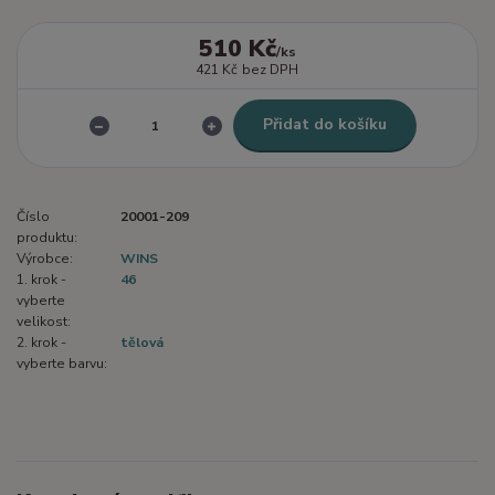
510 Kč
/
ks
421 Kč
bez DPH
Přidat do košíku
Číslo
20001-209
produktu:
Výrobce:
WINS
1. krok -
46
vyberte
velikost:
2. krok -
tělová
vyberte barvu: