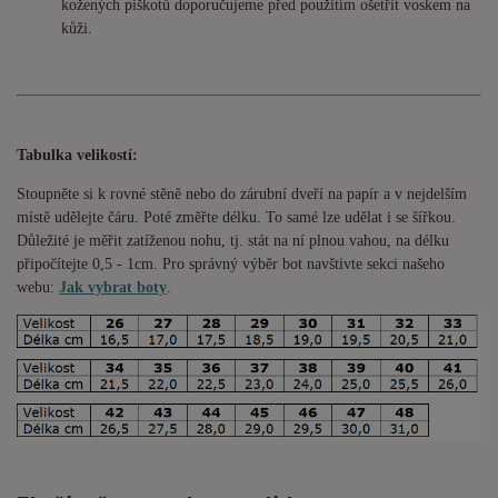
kožených piškotů doporučujeme před použitím ošetřit voskem na
kůži.
Tabulka velikostí:
Stoupněte si k rovné stěně nebo do
zárubní
dveří na papír a v nejdelším
místě udělejte čáru. Poté změřte délku. To samé lze udělat i se šířkou.
Důležité je měřit zatíženou nohu, tj. stát na ní plnou vahou,
na délku
připočítejte 0,5 - 1cm
. Pro správný výběr bot navštivte sekci našeho
webu:
Jak vybrat boty
.