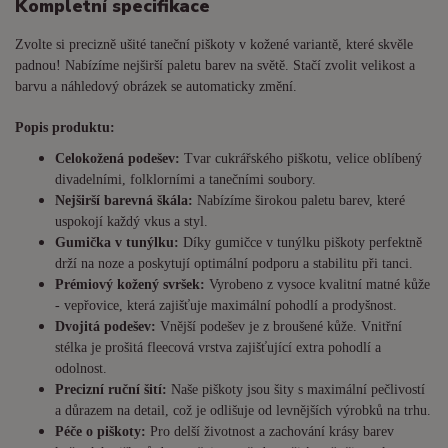
Kompletní specifikace
Zvolte si precizně ušité taneční piškoty v kožené variantě, které skvěle
padnou! Nabízíme nejširší paletu barev na světě. Stačí zvolit velikost a
barvu a náhledový obrázek se automaticky změní.
Popis produktu:
Celokožená podešev:
Tvar cukrářského piškotu, velice oblíbený
divadelními, folklorními a tanečními soubory.
Nejširší barevná škála:
Nabízíme širokou paletu barev, které
uspokojí každý vkus a styl.
Gumička v tunýlku:
Díky gumičce v tunýlku piškoty perfektně
drží na noze a poskytují optimální podporu a stabilitu při tanci.
Prémiový kožený svršek:
Vyrobeno z vysoce kvalitní matné kůže
- vepřovice, která zajišťuje maximální pohodlí a prodyšnost.
Dvojitá podešev:
Vnější podešev je z broušené kůže. Vnitřní
stélka je prošitá fleecová vrstva zajišťující extra pohodlí a
odolnost.
Precizní ruční šití:
Naše piškoty jsou šity s maximální pečlivostí
a důrazem na detail, což je odlišuje od levnějších výrobků na trhu.
Péče o piškoty:
Pro delší životnost a zachování krásy barev