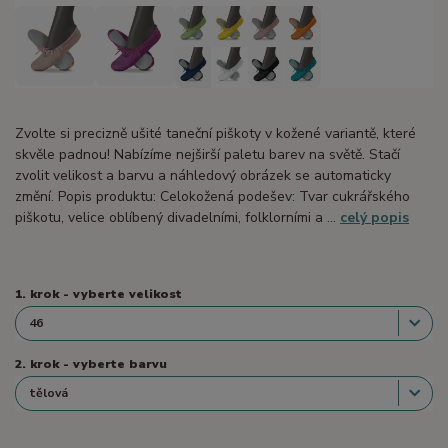
Zvolte si precizně ušité taneční piškoty v kožené variantě, které
skvěle padnou! Nabízíme nejširší paletu barev na světě. Stačí
zvolit velikost a barvu a náhledový obrázek se automaticky
změní. Popis produktu: Celokožená podešev: Tvar cukrářského
piškotu, velice oblíbený divadelními, folklorními a ...
celý popis
1. krok - vyberte velikost
2. krok - vyberte barvu