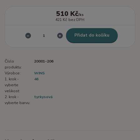
510 Kč
/
ks
421 Kč
bez DPH
Přidat do košíku
Číslo
20001-206
produktu:
Výrobce:
WINS
1. krok -
46
vyberte
velikost:
2. krok -
tyrkysová
vyberte barvu: