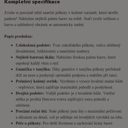
Kompletní specifikace
Zvolte si precizně ušité taneční piškoty v kožené variantě, které skvěle
padnou! Nabízíme nejširší paletu barev na světě. Stačí zvolit velikost a
barvu a náhledový obrázek se automaticky změní.
Popis produktu:
Celokožená podešev:
Tvar cukrářského piškotu, velice oblíbený
divadelními, folklorními a tanečními soubory.
Nejširší barevná škála:
Nabízíme širokou paletu barev, které
uspokojí každý vkus a styl.
Gumička v tunýlku:
Díky gumičce v tunýlku piškoty perfektně
drží na noze a poskytují optimální podporu a stabilitu při tanci.
Prémiový kožený svršek:
Vyrobeno z vysoce kvalitní matné kůže
- vepřovice, která zajišťuje maximální pohodlí a prodyšnost.
Dvojitá podešev:
Vnější podešev je z broušené kůže. Vnitřní
stélka je prošitá fleecová vrstva zajišťující extra pohodlí a
odolnost.
Precizní ruční šití:
Naše piškoty jsou šity s maximální pečlivostí
a důrazem na detail, což je odlišuje od levnějších výrobků na trhu.
Péče o piškoty:
Pro delší životnost a zachování krásy barev