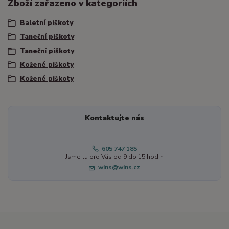
Zboží zařazeno v kategoriích
Baletní piškoty
Taneční piškoty
Taneční piškoty
Kožené piškoty
Kožené piškoty
Kontaktujte nás
605 747 185
Jsme tu pro Vás od 9 do 15 hodin
wins@wins.cz