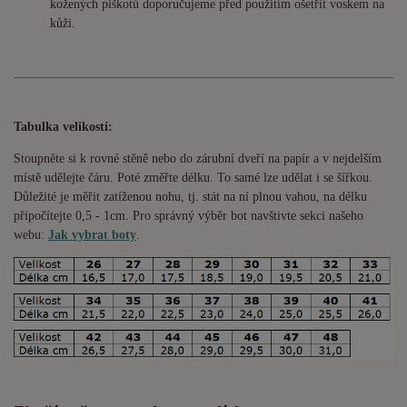
kožených piškotů doporučujeme před použitím ošetřit voskem na
kůži.
Tabulka velikostí:
Stoupněte si k rovné stěně nebo do
zárubní
dveří na papír a v nejdelším
místě udělejte čáru. Poté změřte délku. To samé lze udělat i se šířkou.
Důležité je měřit zatíženou nohu, tj. stát na ní plnou vahou,
na délku
připočítejte 0,5 - 1cm
. Pro správný výběr bot navštivte sekci našeho
webu:
Jak vybrat boty
.