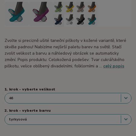
Zvolte si precizně ušité taneční piškoty v kožené variantě, které
skvěle padnou! Nabízíme nejširší paletu barev na světě. Stačí
zvolit velikost a barvu a náhledový obrázek se automaticky
změní. Popis produktu: Celokožená podešev: Tvar cukrářského
piškotu, velice oblíbený divadelními, folklorními a ...
celý popis
1. krok - vyberte velikost
2. krok - vyberte barvu