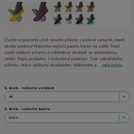
Zvolte si precizně ušité taneční piškoty v kožené variantě, které
skvěle padnou! Nabízíme nejširší paletu barev na světě. Stačí
zvolit velikost a barvu a náhledový obrázek se automaticky
změní. Popis produktu: Celokožená podešev: Tvar cukrářského
piškotu, velice oblíbený divadelními, folklorními a ...
celý popis
1. krok - vyberte velikost
2. krok - vyberte barvu