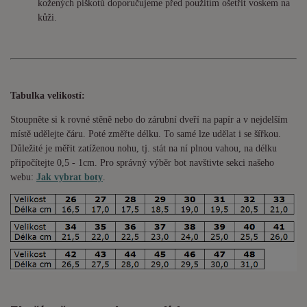
kožených piškotů doporučujeme před použitím ošetřit voskem na
kůži.
Tabulka velikostí:
Stoupněte si k rovné stěně nebo do
zárubní
dveří na papír a v nejdelším
místě udělejte čáru. Poté změřte délku. To samé lze udělat i se šířkou.
Důležité je měřit zatíženou nohu, tj. stát na ní plnou vahou,
na délku
připočítejte 0,5 - 1cm
. Pro správný výběr bot navštivte sekci našeho
webu:
Jak vybrat boty
.