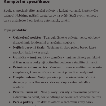
Kompletní specifikace
Zvolte si precizně ušité taneční piškoty v kožené variantě, které skvěle
padnou! Nabízíme nejširší paletu barev na světě. Stačí zvolit velikost a
barvu a náhledový obrázek se automaticky změní.
Popis produktu:
Celokožená podešev:
Tvar cukrářského piškotu, velice oblíbený
divadelními, folklorními a tanečními soubory.
Nejširší barevná škála:
Nabízíme širokou paletu barev, které
uspokojí každý vkus a styl.
Gumička v tunýlku:
Díky gumičce v tunýlku piškoty perfektně
drží na noze a poskytují optimální podporu a stabilitu při tanci.
Prémiový kožený svršek:
Vyrobeno z vysoce kvalitní matné kůže
- vepřovice, která zajišťuje maximální pohodlí a prodyšnost.
Dvojitá podešev:
Vnější podešev je z broušené kůže. Vnitřní
stélka je prošitá fleecová vrstva zajišťující extra pohodlí a
odolnost.
Precizní ruční šití:
Naše piškoty jsou šity s maximální pečlivostí
a důrazem na detail, což je odlišuje od levnějších výrobků na trhu.
Péče o piškoty:
Pro delší životnost a zachování krásy barev