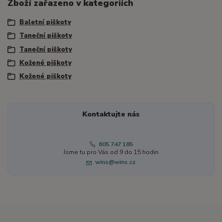
Zboží zařazeno v kategoriích
Baletní piškoty
Taneční piškoty
Taneční piškoty
Kožené piškoty
Kožené piškoty
Kontaktujte nás
605 747 185
Jsme tu pro Vás od 9 do 15 hodin
wins@wins.cz