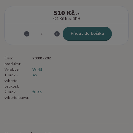
510 Kč
/
ks
421 Kč
bez DPH
Přidat do košíku
Číslo
20001-202
produktu:
Výrobce:
WINS
1. krok -
46
vyberte
velikost:
2. krok -
žlutá
vyberte barvu: