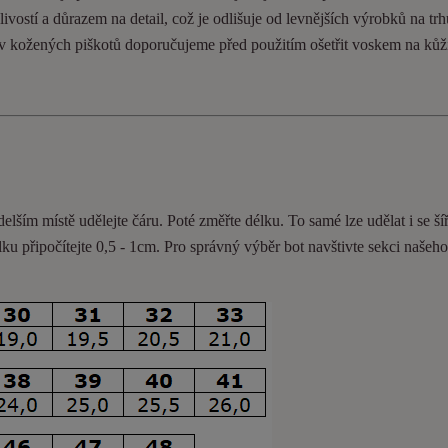
ivostí a důrazem na detail, což je odlišuje od levnějších výrobků na trh
ev kožených piškotů doporučujeme před použitím ošetřit voskem na kůž
delším místě udělejte čáru. Poté změřte délku. To samé lze udělat i se ší
lku připočítejte 0,5 - 1cm
. Pro správný výběr bot navštivte sekci našeh