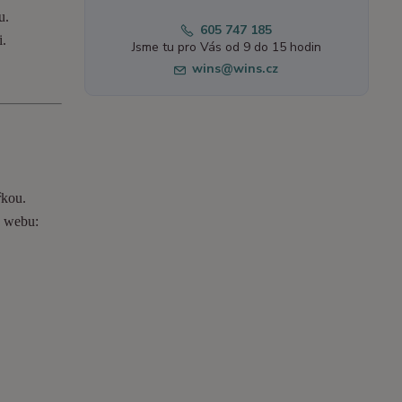
u.
605 747 185
i.
Jsme tu pro Vás od 9 do 15 hodin
wins@wins.cz
řkou.
o webu: