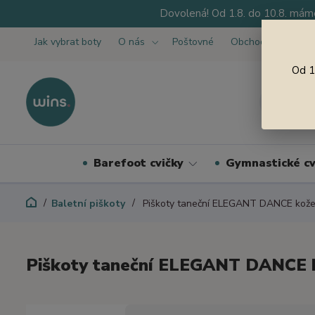
Dovolená! Od 1.8. do 10.8. máme
Jak vybrat boty
O nás
Poštovné
Obchodní podmínk
Od 1
Barefoot cvičky
Gymnastické cv
Baletní piškoty
Piškoty taneční ELEGANT DANCE kož
Piškoty taneční ELEGANT DANCE 