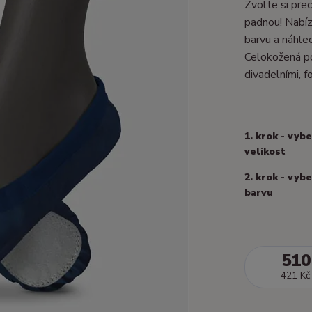
Zvolte si prec
padnou! Nabízí
barvu a náhle
Celokožená po
divadelními, fo
1. krok - vyb
velikost
2. krok - vyb
barvu
510
421 Kč