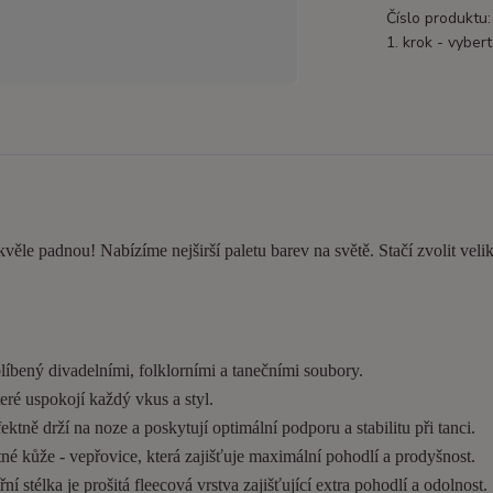
Číslo produktu:
1. krok - vybert
kvěle padnou! Nabízíme nejširší paletu barev na světě. Stačí zvolit velik
líbený divadelními, folklorními a tanečními soubory.
eré uspokojí každý vkus a styl.
tně drží na noze a poskytují optimální podporu a stabilitu při tanci.
é kůže - vepřovice, která zajišťuje maximální pohodlí a prodyšnost.
í stélka je prošitá fleecová vrstva zajišťující extra pohodlí a odolnost.