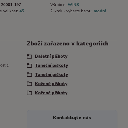
20001-197
Výrobce:
WINS
e velikost:
45
2. krok - vyberte barvu:
modrá
Zboží zařazeno v kategoriích
Baletní piškoty
ost a
Taneční piškoty
Taneční piškoty
Kožené piškoty
Kožené piškoty
Kontaktujte nás