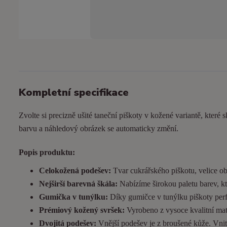
Kompletní specifikace
Zvolte si precizně ušité taneční piškoty v kožené variantě, které s
barvu a náhledový obrázek se automaticky změní.
Popis produktu:
Celokožená podešev:
Tvar cukrářského piškotu, velice ob
Nejširší barevná škála:
Nabízíme širokou paletu barev, kt
Gumička v tunýlku:
Díky gumičce v tunýlku piškoty perfek
Prémiový kožený svršek:
Vyrobeno z vysoce kvalitní matn
Dvojitá podešev:
Vnější podešev je z broušené kůže. Vnitřn