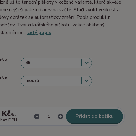
izně ušité taneční piškoty v kožené variantě, které skvěle
me nejširší paletu barev na světě. Stačí zvolit velikost a
dový obrázek se automaticky změní. Popis produktu:
dešev: Tvar cukrářského piškotu, velice oblíbený
lklorními a ...
celý popis
erte
erte
 Kč
/
ks
Přidat do košíku
bez DPH