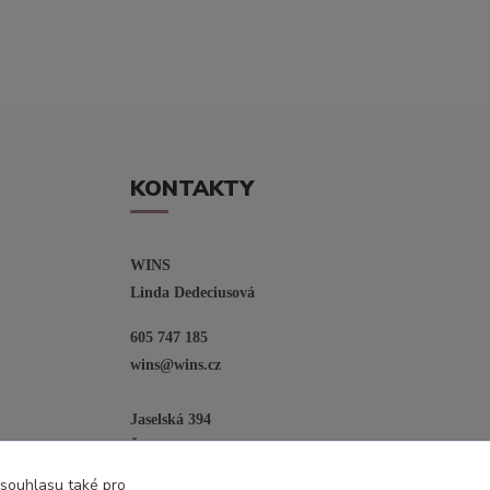
KONTAKTY
WINS
Linda Dedeciusová                             
605 747 185
wins@wins.cz                                         
Jaselská 394
Šenov u N. Jičína
742 42
 souhlasu také pro