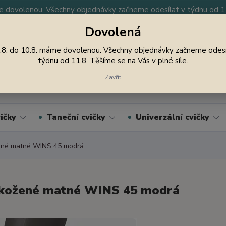
 dovolenou. Všechny objednávky začneme odesílat v týdnu od 11.
Dovolená
y
Nevíte si rady? Zavolejte.
605 747 185
Jsme
.8. do 10.8. máme dovolenou. Všechny objednávky začneme odesí
týdnu od 11.8. Těšíme se na Vás v plné síle.
Hledat
Zavřít
ičky
Taneční cvičky
Univerzální cvičky
ené matné WINS 45 modrá
kožené matné WINS 45 modrá