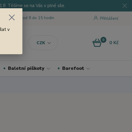
8. Těšíme se na Vás v plné síle.
 tu pro Vás od 9 do 15 hodin
Přihlášení
lat v
0
0 Kč
CZK
Baletní piškoty
Barefoot