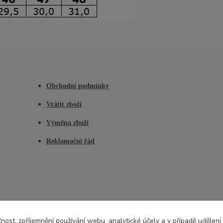
Obchodní podmínky
Vrátit zboží
Výměna zboží
Reklamační řád
čnost, zpříjemnění používání webu, analytické účely a v případě udělení