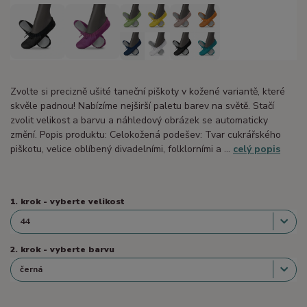
Zvolte si precizně ušité taneční piškoty v kožené variantě, které
skvěle padnou! Nabízíme nejširší paletu barev na světě. Stačí
zvolit velikost a barvu a náhledový obrázek se automaticky
změní. Popis produktu: Celokožená podešev: Tvar cukrářského
piškotu, velice oblíbený divadelními, folklorními a ...
celý popis
1. krok - vyberte velikost
2. krok - vyberte barvu