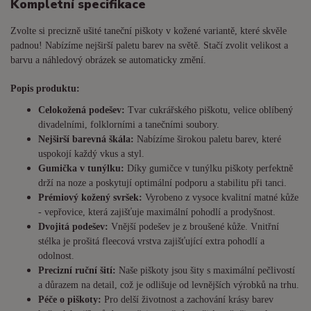
Kompletní specifikace
Zvolte si precizně ušité taneční piškoty v kožené variantě, které skvěle
padnou! Nabízíme nejširší paletu barev na světě. Stačí zvolit velikost a
barvu a náhledový obrázek se automaticky změní.
Popis produktu:
Celokožená podešev:
Tvar cukrářského piškotu, velice oblíbený
divadelními, folklorními a tanečními soubory.
Nejširší barevná škála:
Nabízíme širokou paletu barev, které
uspokojí každý vkus a styl.
Gumička v tunýlku:
Díky gumičce v tunýlku piškoty perfektně
drží na noze a poskytují optimální podporu a stabilitu při tanci.
Prémiový kožený svršek:
Vyrobeno z vysoce kvalitní matné kůže
- vepřovice, která zajišťuje maximální pohodlí a prodyšnost.
Dvojitá podešev:
Vnější podešev je z broušené kůže. Vnitřní
stélka je prošitá fleecová vrstva zajišťující extra pohodlí a
odolnost.
Precizní ruční šití:
Naše piškoty jsou šity s maximální pečlivostí
a důrazem na detail, což je odlišuje od levnějších výrobků na trhu.
Péče o piškoty:
Pro delší životnost a zachování krásy barev