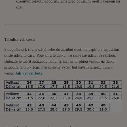
kožených piškotů doporučujeme před použitím ošetřit voskem na
kůži.
Tabulka velikostí:
Stoupněte si k rovné stěně nebo do
zárubní
dveří na papír a v nejdelším
místě udělejte čáru. Poté změřte délku. To samé lze udělat i se šířkou.
Důležité je měřit zatíženou nohu, tj. stát na ní plnou vahou,
na délku
připočítejte 0,5 - 1cm
. Pro správný výběr bot navštivte sekci našeho
webu:
Jak vybrat boty
.