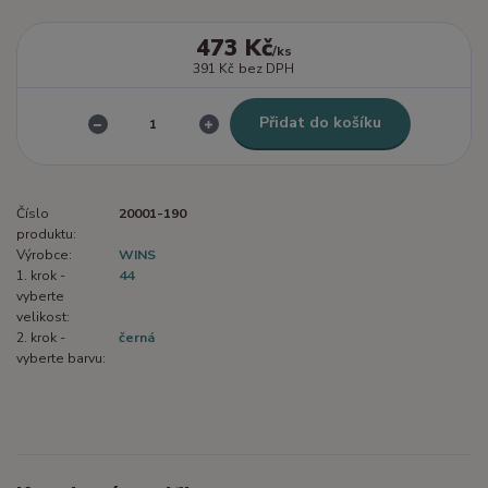
473 Kč
/
ks
391 Kč
bez DPH
Přidat do košíku
Číslo
20001-190
produktu:
Výrobce:
WINS
1. krok -
44
vyberte
velikost:
2. krok -
černá
vyberte barvu: