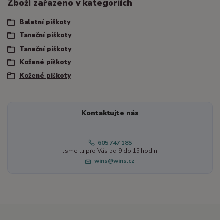
Zboží zařazeno v kategoriích
Baletní piškoty
Taneční piškoty
Taneční piškoty
Kožené piškoty
Kožené piškoty
Kontaktujte nás
605 747 185
Jsme tu pro Vás od 9 do 15 hodin
wins@wins.cz