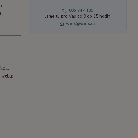
u.
605 747 185
i.
Jsme tu pro Vás od 9 do 15 hodin
wins@wins.cz
řkou.
o webu: