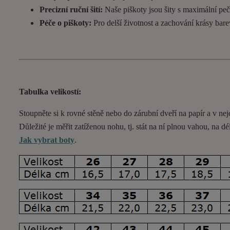
Precizní ruční šití:
Naše piškoty jsou šity s maximální pečl
Péče o piškoty:
Pro delší životnost a zachování krásy bar
Tabulka velikostí:
Stoupněte si k rovné stěně nebo do
zárubní
dveří na papír a v nej
Důležité je měřit zatíženou nohu, tj. stát na ní plnou vahou,
na dé
Jak vybrat boty
.