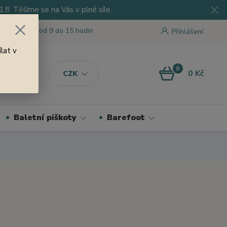
8. Těšíme se na Vás v plné síle.
 tu pro Vás od 9 do 15 hodin
Přihlášení
lat v
0
0 Kč
CZK
Baletní piškoty
Barefoot