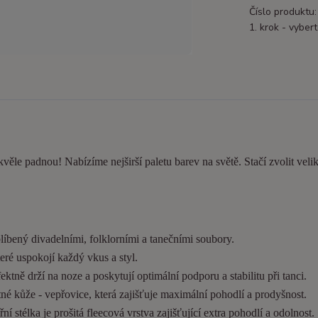
Číslo produktu:
1. krok - vybert
kvěle padnou! Nabízíme nejširší paletu barev na světě. Stačí zvolit velik
líbený divadelními, folklorními a tanečními soubory.
eré uspokojí každý vkus a styl.
tně drží na noze a poskytují optimální podporu a stabilitu při tanci.
é kůže - vepřovice, která zajišťuje maximální pohodlí a prodyšnost.
í stélka je prošitá fleecová vrstva zajišťující extra pohodlí a odolnost.