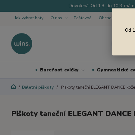
Dovolená! Od 1.8. do 10.8. máme
Jak vybrat boty
O nás
Poštovné
Obchodní podmínk
Od 1
Barefoot cvičky
Gymnastické cv
Baletní piškoty
Piškoty taneční ELEGANT DANCE kož
Piškoty taneční ELEGANT DANCE 