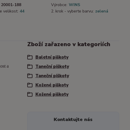
20001-188
Výrobce:
WINS
e velikost:
44
2. krok - vyberte barvu:
zelená
Zboží zařazeno v kategoriích
Baletní piškoty
ost a
Taneční piškoty
Taneční piškoty
Kožené piškoty
Kožené piškoty
Kontaktujte nás