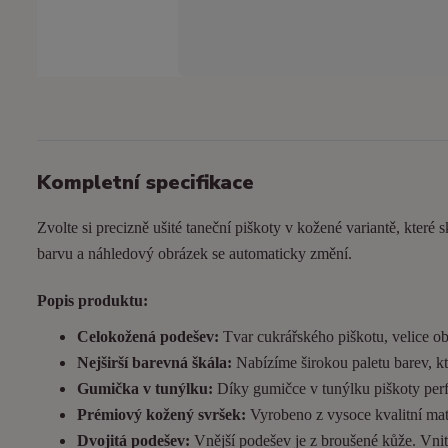
Kompletní specifikace
Zvolte si precizně ušité taneční piškoty v kožené variantě, které s
barvu a náhledový obrázek se automaticky změní.
Popis produktu:
Celokožená podešev:
Tvar cukrářského piškotu, velice ob
Nejširší barevná škála:
Nabízíme širokou paletu barev, kt
Gumička v tunýlku:
Díky gumičce v tunýlku piškoty perfek
Prémiový kožený svršek:
Vyrobeno z vysoce kvalitní matn
Dvojitá podešev:
Vnější podešev je z broušené kůže. Vnitřn