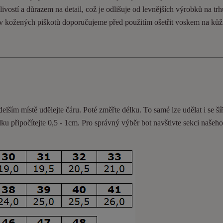
ivostí a důrazem na detail, což je odlišuje od levnějších výrobků na trh
ev kožených piškotů doporučujeme před použitím ošetřit voskem na kůž
delším místě udělejte čáru. Poté změřte délku. To samé lze udělat i se ší
lku připočítejte 0,5 - 1cm
. Pro správný výběr bot navštivte sekci našeh