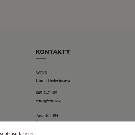
KONTAKTY
WINS
Linda Dedeciusová                             
605 747 185
wins@wins.cz                                         
Jaselská 394
Šenov u N. Jičína
742 42
 souhlasu také pro