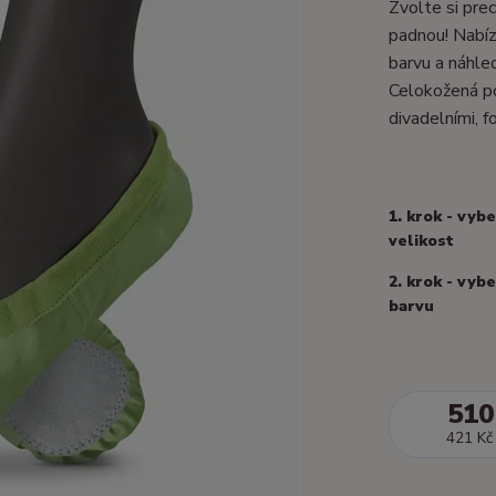
Zvolte si prec
padnou! Nabízí
barvu a náhle
Celokožená po
divadelními, fo
1. krok - vyb
velikost
2. krok - vyb
barvu
510
421 Kč