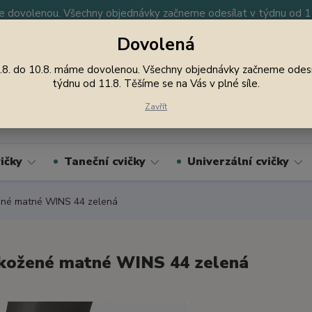
 dovolenou. Všechny objednávky začneme odesílat v týdnu od 11.
Dovolená
y
Nevíte si rady? Zavolejte.
605 747 185
Jsme
.8. do 10.8. máme dovolenou. Všechny objednávky začneme odesí
týdnu od 11.8. Těšíme se na Vás v plné síle.
Hledat
Zavřít
ičky
Taneční cvičky
Univerzální cvičky
ené matné WINS 44 zelená
kožené matné WINS 44 zelená