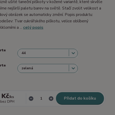
izně ušité taneční piškoty v kožené variantě, které skvěle
me nejširší paletu barev na světě. Stačí zvolit velikost a
dový obrázek se automaticky změní. Popis produktu:
dešev: Tvar cukrářského piškotu, velice oblíbený
lklorními a ...
celý popis
erte
erte
 Kč
/
ks
Přidat do košíku
bez DPH