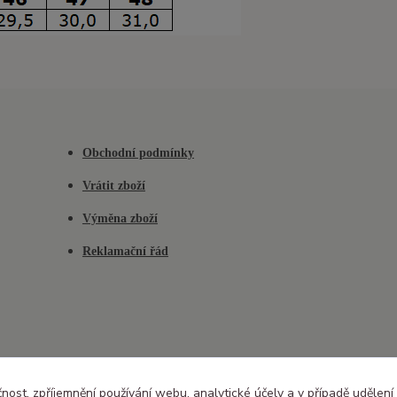
Obchodní podmínky
Vrátit zboží
Výměna zboží
Reklamační řád
čnost, zpříjemnění používání webu, analytické účely a v případě udělení