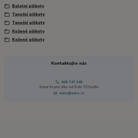
Baletní piškoty
Taneční piškoty
Taneční piškoty
Kožené piškoty
Kožené piškoty
Kontaktujte nás
605 747 185
Jsme tu pro Vás od 9 do 15 hodin
wins@wins.cz