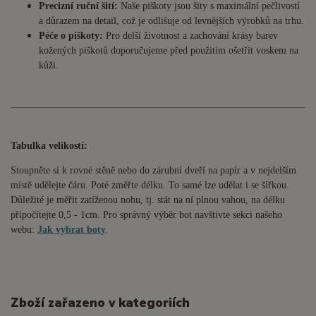
Precizní ruční šití:
Naše piškoty jsou šity s maximální pečlivostí
a důrazem na detail, což je odlišuje od levnějších výrobků na trhu.
Péče o piškoty:
Pro delší životnost a zachování krásy barev
kožených piškotů doporučujeme před použitím ošetřit voskem na
kůži.
Tabulka velikostí:
Stoupněte si k rovné stěně nebo do
zárubní
dveří na papír a v nejdelším
místě udělejte čáru. Poté změřte délku. To samé lze udělat i se šířkou.
Důležité je měřit zatíženou nohu, tj. stát na ní plnou vahou,
na délku
připočítejte 0,5 - 1cm
. Pro správný výběr bot navštivte sekci našeho
webu:
Jak vybrat boty
.
Zboží zařazeno v kategoriích