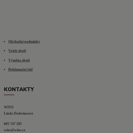
Obchodní podmínky
Vrátit zboží
Výměna zboží
Reklamační řád
KONTAKTY
WINS
Linda Dedeciusová                             
605 747 185
wins@wins.cz                                         