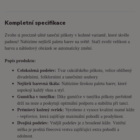
Kompletní specifikace
Zvolte si precizně ušité taneční piškoty v kožené variantě, které skvěle
padnou! Nabízíme nejširší paletu barev na světě. Stačí zvolit velikost a
barvu a náhledový obrázek se automaticky změní.
Popis produktu:
Celokožená podešev:
Tvar cukrářského piškotu, velice oblíbený
divadelními, folklorními a tanečními soubory.
Nejširší barevná škála:
Nabízíme širokou paletu barev, které
uspokojí každý vkus a styl.
Gumička v tunýlku:
Díky gumičce v tunýlku piškoty perfektně
drží na noze a poskytují optimální podporu a stabilitu při tanci.
Prémiový kožený svršek:
Vyrobeno z vysoce kvalitní matné kůže
- vepřovice, která zajišťuje maximální pohodlí a prodyšnost.
Dvojitá podešev:
Vnější podešev je z broušené kůže. Vnitřní
stélka je prošitá fleecová vrstva zajišťující extra pohodlí a
odolnost.