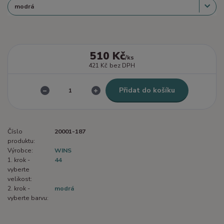
510 Kč
/
ks
421 Kč
bez DPH
Přidat do košíku
Číslo
20001-187
produktu:
Výrobce:
WINS
1. krok -
44
vyberte
velikost:
2. krok -
modrá
vyberte barvu: