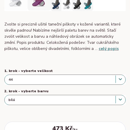
Zvolte si precizně ušité taneční piškoty v kožené variantě, které
skvěle padnou! Nabízíme nejširší paletu barev na světě. Stačí
zvolit velikost a barvu a náhledový obrázek se automaticky
změní. Popis produktu: Celokožená podešev: Tvar cukrářského
piškotu, velice oblíbený divadelními, folklorními a ...
celý popis
1. krok - vyberte velikost
2. krok - vyberte barvu
473 Kč
/
ks