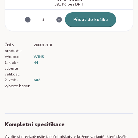
391 Kč
bez DPH
Přidat do košíku
Číslo
20001-181
produktu:
Výrobce:
WINS
1. krok -
44
vyberte
velikost:
2. krok -
bílá
vyberte barvu:
Kompletní specifikace
Zvolte si precizně ušité taneční piškoty v kožené variantě, které skvěle