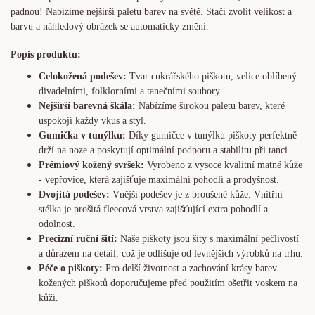
padnou! Nabízíme nejširší paletu barev na světě. Stačí zvolit velikost a
barvu a náhledový obrázek se automaticky změní.
Popis produktu:
Celokožená podešev:
Tvar cukrářského piškotu, velice oblíbený
divadelními, folklorními a tanečními soubory.
Nejširší barevná škála:
Nabízíme širokou paletu barev, které
uspokojí každý vkus a styl.
Gumička v tunýlku:
Díky gumičce v tunýlku piškoty perfektně
drží na noze a poskytují optimální podporu a stabilitu při tanci.
Prémiový kožený svršek:
Vyrobeno z vysoce kvalitní matné kůže
- vepřovice, která zajišťuje maximální pohodlí a prodyšnost.
Dvojitá podešev:
Vnější podešev je z broušené kůže. Vnitřní
stélka je prošitá fleecová vrstva zajišťující extra pohodlí a
odolnost.
Precizní ruční šití:
Naše piškoty jsou šity s maximální pečlivostí
a důrazem na detail, což je odlišuje od levnějších výrobků na trhu.
Péče o piškoty:
Pro delší životnost a zachování krásy barev
kožených piškotů doporučujeme před použitím ošetřit voskem na
kůži.