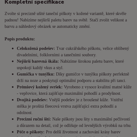
Kompletní specifikace
Zvolte si precizně ušité taneční piškoty v kožené variantě, které skvěle
padnou! Nabízíme nejširší paletu barev na světě. Stačí zvolit velikost a
barvu a náhledový obrázek se automaticky změní.
Popis produktu:
Celokožená podešev:
Tvar cukrářského piškotu, velice oblíbený
divadelními, folklorními a tanečními soubory.
Nejširší barevná škála:
Nabízíme širokou paletu barev, které
uspokojí každý vkus a styl.
Gumička v tunýlku:
Díky gumičce v tunýlku piškoty perfektně
drží na noze a poskytují optimální podporu a stabilitu při tanci.
Prémiový kožený svršek:
Vyrobeno z vysoce kvalitní matné kůže
- vepřovice, která zajišťuje maximální pohodlí a prodyšnost.
Dvojitá podešev:
Vnější podešev je z broušené kůže. Vnitřní
stélka je prošitá fleecová vrstva zajišťující extra pohodlí a
odolnost.
Precizní ruční šití:
Naše piškoty jsou šity s maximální pečlivostí
a důrazem na detail, což je odlišuje od levnějších výrobků na trhu.
Péče o piškoty:
Pro delší životnost a zachování krásy barev