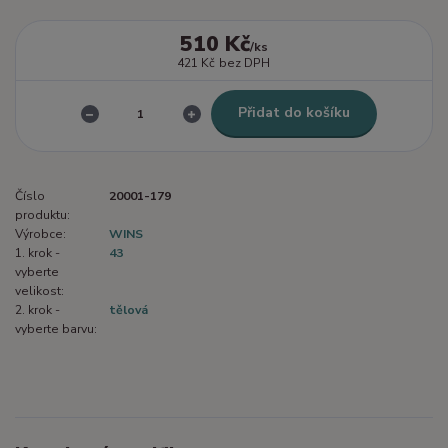
510 Kč
/
ks
421 Kč
bez DPH
Přidat do košíku
Číslo
20001-179
produktu:
Výrobce:
WINS
1. krok -
43
vyberte
velikost:
2. krok -
tělová
vyberte barvu: