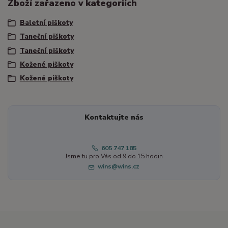
Zboží zařazeno v kategoriích
Baletní piškoty
Taneční piškoty
Taneční piškoty
Kožené piškoty
Kožené piškoty
Kontaktujte nás
605 747 185
Jsme tu pro Vás od 9 do 15 hodin
wins@wins.cz