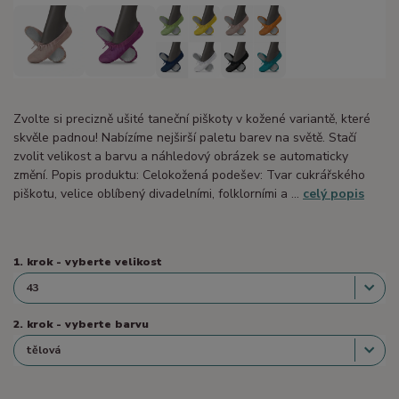
Zvolte si precizně ušité taneční piškoty v kožené variantě, které
skvěle padnou! Nabízíme nejširší paletu barev na světě. Stačí
zvolit velikost a barvu a náhledový obrázek se automaticky
změní. Popis produktu: Celokožená podešev: Tvar cukrářského
piškotu, velice oblíbený divadelními, folklorními a ...
celý popis
1. krok - vyberte velikost
2. krok - vyberte barvu