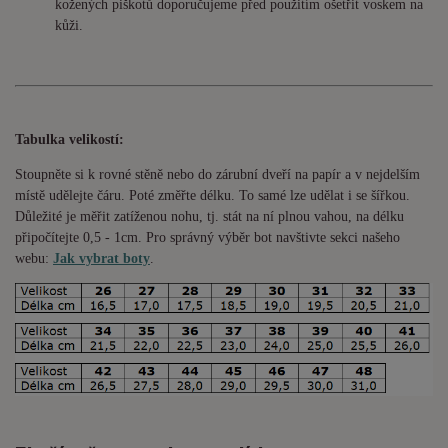
kožených piškotů doporučujeme před použitím ošetřit voskem na
kůži.
Tabulka velikostí:
Stoupněte si k rovné stěně nebo do
zárubní
dveří na papír a v nejdelším
místě udělejte čáru. Poté změřte délku. To samé lze udělat i se šířkou.
Důležité je měřit zatíženou nohu, tj. stát na ní plnou vahou,
na délku
připočítejte 0,5 - 1cm
. Pro správný výběr bot navštivte sekci našeho
webu:
Jak vybrat boty
.