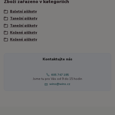
Zboží zařazeno v kategoriích
Baletní piškoty
Taneční piškoty
Taneční piškoty
Kožené piškoty
Kožené piškoty
Kontaktujte nás
605 747 185
Jsme tu pro Vás od 9 do 15 hodin
wins@wins.cz