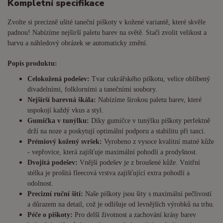
Kompletní specifikace
Zvolte si precizně ušité taneční piškoty v kožené variantě, které skvěle
padnou! Nabízíme nejširší paletu barev na světě. Stačí zvolit velikost a
barvu a náhledový obrázek se automaticky změní.
Popis produktu:
Celokožená podešev:
Tvar cukrářského piškotu, velice oblíbený
divadelními, folklorními a tanečními soubory.
Nejširší barevná škála:
Nabízíme širokou paletu barev, které
uspokojí každý vkus a styl.
Gumička v tunýlku:
Díky gumičce v tunýlku piškoty perfektně
drží na noze a poskytují optimální podporu a stabilitu při tanci.
Prémiový kožený svršek:
Vyrobeno z vysoce kvalitní matné kůže
- vepřovice, která zajišťuje maximální pohodlí a prodyšnost.
Dvojitá podešev:
Vnější podešev je z broušené kůže. Vnitřní
stélka je prošitá fleecová vrstva zajišťující extra pohodlí a
odolnost.
Precizní ruční šití:
Naše piškoty jsou šity s maximální pečlivostí
a důrazem na detail, což je odlišuje od levnějších výrobků na trhu.
Péče o piškoty:
Pro delší životnost a zachování krásy barev