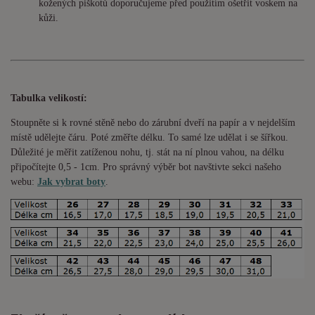
kožených piškotů doporučujeme před použitím ošetřit voskem na
kůži.
Tabulka velikostí:
Stoupněte si k rovné stěně nebo do
zárubní
dveří na papír a v nejdelším
místě udělejte čáru. Poté změřte délku. To samé lze udělat i se šířkou.
Důležité je měřit zatíženou nohu, tj. stát na ní plnou vahou,
na délku
připočítejte 0,5 - 1cm
. Pro správný výběr bot navštivte sekci našeho
webu:
Jak vybrat boty
.