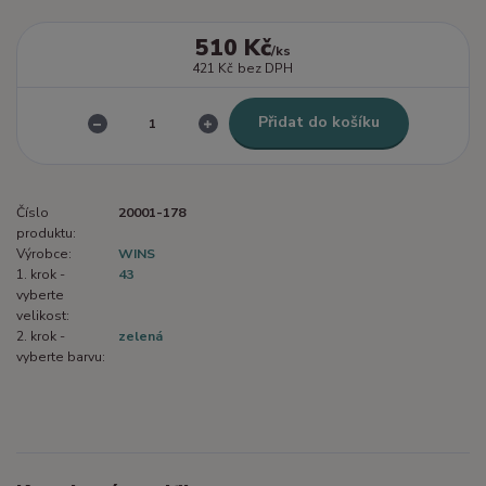
510 Kč
/
ks
421 Kč
bez DPH
Přidat do košíku
Číslo
20001-178
produktu:
Výrobce:
WINS
1. krok -
43
vyberte
velikost:
2. krok -
zelená
vyberte barvu: