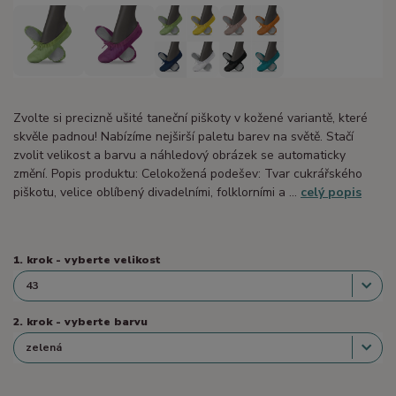
Zvolte si precizně ušité taneční piškoty v kožené variantě, které
skvěle padnou! Nabízíme nejširší paletu barev na světě. Stačí
zvolit velikost a barvu a náhledový obrázek se automaticky
změní. Popis produktu: Celokožená podešev: Tvar cukrářského
piškotu, velice oblíbený divadelními, folklorními a ...
celý popis
1. krok - vyberte velikost
2. krok - vyberte barvu