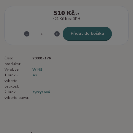
510 Kč
/
ks
421 Kč
bez DPH
Přidat do košíku
Číslo
20001-176
produktu:
Výrobce:
WINS
1. krok -
43
vyberte
velikost:
2. krok -
tyrkysová
vyberte barvu: