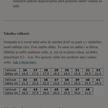
kožených piškotů doporučujeme před použitím ošetřit voskem na
kůži.
Tabulka velikostí:
Stoupněte si k rovné stěně nebo do
zárubní
dveří na papír a v nejdelším
místě udělejte čáru. Poté změřte délku. To samé lze udělat i se šířkou.
Důležité je měřit zatíženou nohu, tj. stát na ní plnou vahou,
na délku
připočítejte 0,5 - 1cm
. Pro správný výběr bot navštivte sekci našeho
webu:
Jak vybrat boty
.