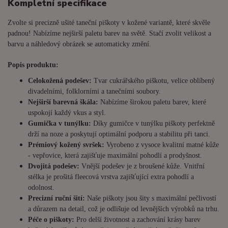
Kompletní specifikace
Zvolte si precizně ušité taneční piškoty v kožené variantě, které skvěle
padnou! Nabízíme nejširší paletu barev na světě. Stačí zvolit velikost a
barvu a náhledový obrázek se automaticky změní.
Popis produktu:
Celokožená podešev:
Tvar cukrářského piškotu, velice oblíbený
divadelními, folklorními a tanečními soubory.
Nejširší barevná škála:
Nabízíme širokou paletu barev, které
uspokojí každý vkus a styl.
Gumička v tunýlku:
Díky gumičce v tunýlku piškoty perfektně
drží na noze a poskytují optimální podporu a stabilitu při tanci.
Prémiový kožený svršek:
Vyrobeno z vysoce kvalitní matné kůže
- vepřovice, která zajišťuje maximální pohodlí a prodyšnost.
Dvojitá podešev:
Vnější podešev je z broušené kůže. Vnitřní
stélka je prošitá fleecová vrstva zajišťující extra pohodlí a
odolnost.
Precizní ruční šití:
Naše piškoty jsou šity s maximální pečlivostí
a důrazem na detail, což je odlišuje od levnějších výrobků na trhu.
Péče o piškoty:
Pro delší životnost a zachování krásy barev