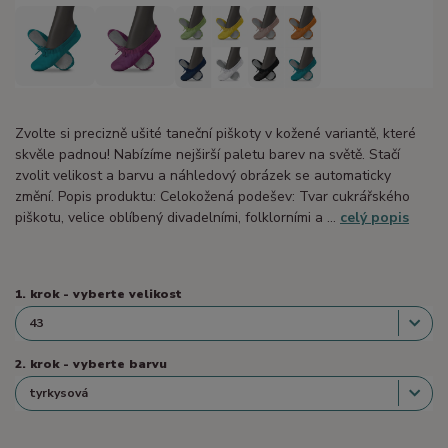
Zvolte si precizně ušité taneční piškoty v kožené variantě, které
skvěle padnou! Nabízíme nejširší paletu barev na světě. Stačí
zvolit velikost a barvu a náhledový obrázek se automaticky
změní. Popis produktu: Celokožená podešev: Tvar cukrářského
piškotu, velice oblíbený divadelními, folklorními a ...
celý popis
1. krok - vyberte velikost
2. krok - vyberte barvu