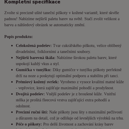
Kompletní specifikace
Zvolte si precizně ušité taneční piškoty v kožené variantě, které skvěle
padnou! Nabízíme nejširší paletu barev na světě. Stačí zvolit velikost a
barvu a náhledový obrázek se automaticky změní.
Popis produktu:
Celokožená podešev:
Tvar cukrářského piškotu, velice oblíbený
divadelními, folklorními a tanečními soubory.
Nejširší barevná škála:
Nabízíme širokou paletu barev, které
uspokojí každý vkus a styl.
Gumička v tunýlku:
Díky gumičce v tunýlku piškoty perfektně
drží na noze a poskytují optimální podporu a stabilitu při tanci.
Prémiový kožený svršek:
Vyrobeno z vysoce kvalitní matné kůže
- vepřovice, která zajišťuje maximální pohodlí a prodyšnost.
Dvojitá podešev:
Vnější podešev je z broušené kůže. Vnitřní
stélka je prošitá fleecová vrstva zajišťující extra pohodlí a
odolnost.
Precizní ruční šití:
Naše piškoty jsou šity s maximální pečlivostí
a důrazem na detail, což je odlišuje od levnějších výrobků na trhu.
Péče o piškoty:
Pro delší životnost a zachování krásy barev