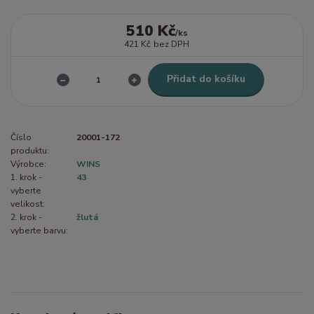
510 Kč
/
ks
421 Kč
bez DPH
Přidat do košíku
Číslo
20001-172
produktu:
Výrobce:
WINS
1. krok -
43
vyberte
velikost:
2. krok -
žlutá
vyberte barvu: