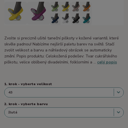
Zvolte si precizně ušité taneční piškoty v kožené variantě, které
skvěle padnou! Nabízíme nejširší paletu barev na světě. Stačí
zvolit velikost a barvu a náhledový obrázek se automaticky
změní. Popis produktu: Celokožená podešev: Tvar cukrářského
piškotu, velice oblíbený divadelními, folklorními a ...
celý popis
1. krok - vyberte velikost
2. krok - vyberte barvu