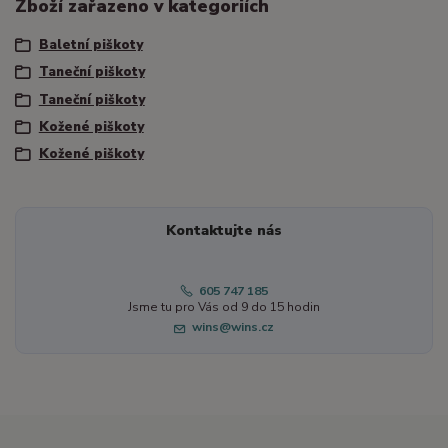
Zboží zařazeno v kategoriích
Baletní piškoty
Taneční piškoty
Taneční piškoty
Kožené piškoty
Kožené piškoty
Kontaktujte nás
605 747 185
Jsme tu pro Vás od 9 do 15 hodin
wins@wins.cz