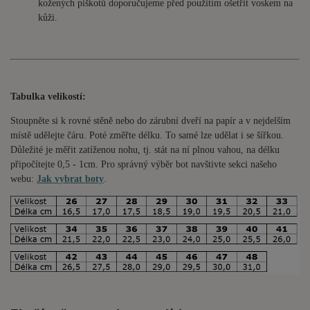
kožených piškotů doporučujeme před použitím ošetřit voskem na
kůži.
Tabulka velikostí:
Stoupněte si k rovné stěně nebo do
zárubní
dveří na papír a v nejdelším
místě udělejte čáru. Poté změřte délku. To samé lze udělat i se šířkou.
Důležité je měřit zatíženou nohu, tj. stát na ní plnou vahou,
na délku
připočítejte 0,5 - 1cm
. Pro správný výběr bot navštivte sekci našeho
webu:
Jak vybrat boty
.