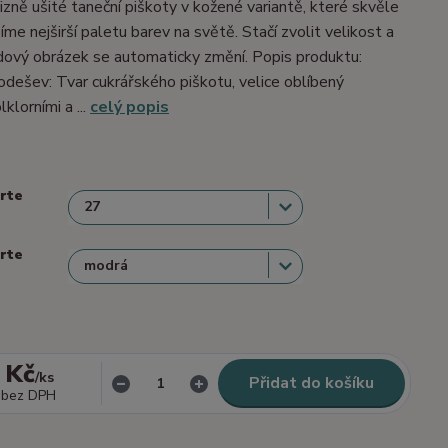
izně ušité taneční piškoty v kožené variantě, které skvěle
me nejširší paletu barev na světě. Stačí zvolit velikost a
dový obrázek se automaticky změní. Popis produktu:
dešev: Tvar cukrářského piškotu, velice oblíbený
lklorními a ...
celý popis
erte
erte
 Kč
/
ks
Přidat do košíku
bez DPH