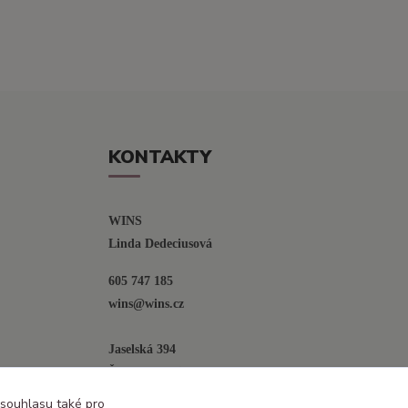
KONTAKTY
WINS
Linda Dedeciusová                             
605 747 185
wins@wins.cz                                         
Jaselská 394
Šenov u N. Jičína
742 42
 souhlasu také pro