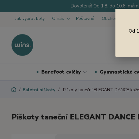
Dovolená! Od 1.8. do 10.8. máme
Jak vybrat boty
O nás
Poštovné
Obchodní podmínk
Od 1
Barefoot cvičky
Gymnastické cv
Baletní piškoty
Piškoty taneční ELEGANT DANCE kož
Piškoty taneční ELEGANT DANCE 