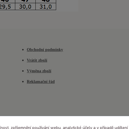
Obchodní podmínky
Vrátit zboží
Výměna zboží
Reklamační řád
čnost, zpříjemnění používání webu, analytické účely a v případě udělení