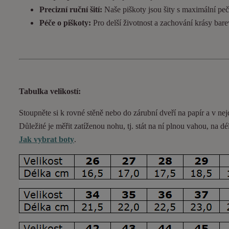
Precizní ruční šití:
Naše piškoty jsou šity s maximální pečl
Péče o piškoty:
Pro delší životnost a zachování krásy bar
Tabulka velikostí:
Stoupněte si k rovné stěně nebo do
zárubní
dveří na papír a v nej
Důležité je měřit zatíženou nohu, tj. stát na ní plnou vahou,
na dé
Jak vybrat boty
.