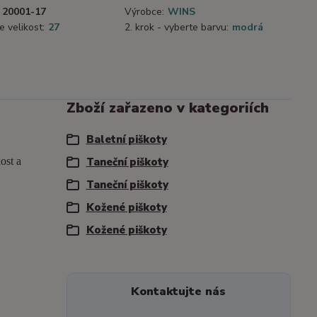
20001-17
Výrobce:
WINS
e velikost:
27
2. krok - vyberte barvu:
modrá
Zboží zařazeno v kategoriích
Baletní piškoty
ost a
Taneční piškoty
Taneční piškoty
Kožené piškoty
Kožené piškoty
Kontaktujte nás