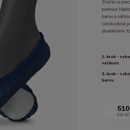
Zvolte si prec
padnou! Nabízí
barvu a náhle
Celokožená po
divadelními, fo
1. krok - vyb
velikost
2. krok - vyb
barvu
510
421 Kč