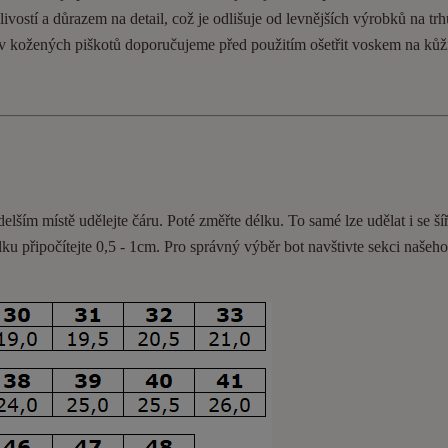
ivostí a důrazem na detail, což je odlišuje od levnějších výrobků na trh
ev kožených piškotů doporučujeme před použitím ošetřit voskem na kůž
delším místě udělejte čáru. Poté změřte délku. To samé lze udělat i se ší
lku připočítejte 0,5 - 1cm
. Pro správný výběr bot navštivte sekci našeh