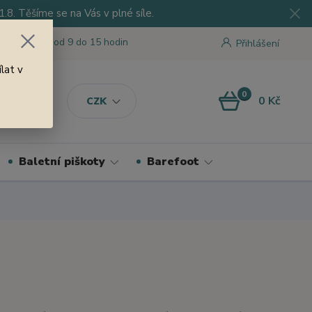
8. Těšíme se na Vás v plné síle.
 tu pro Vás od 9 do 15 hodin
Přihlášení
lat v
0
0 Kč
CZK
Baletní piškoty
Barefoot