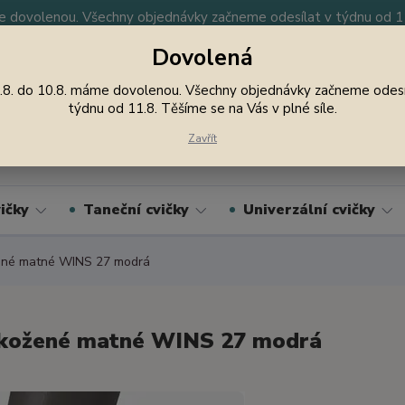
 dovolenou. Všechny objednávky začneme odesílat v týdnu od 11.
Dovolená
y
Nevíte si rady? Zavolejte.
605 747 185
Jsme
.8. do 10.8. máme dovolenou. Všechny objednávky začneme odesí
týdnu od 11.8. Těšíme se na Vás v plné síle.
Hledat
Zavřít
ičky
Taneční cvičky
Univerzální cvičky
ené matné WINS 27 modrá
kožené matné WINS 27 modrá