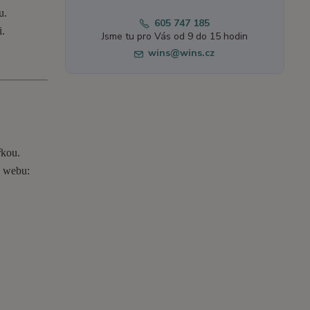
u.
605 747 185
i.
Jsme tu pro Vás od 9 do 15 hodin
wins@wins.cz
řkou.
o webu: