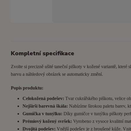
Kompletní specifikace
Zvolte si precizně ušité taneční piškoty v kožené variantě, které s
barvu a náhledový obrázek se automaticky změní.
Popis produktu:
Celokožená podešev:
Tvar cukrářského piškotu, velice ob
Nejširší barevná škála:
Nabízíme širokou paletu barev, kt
Gumička v tunýlku:
Díky gumičce v tunýlku piškoty perfek
Prémiový kožený svršek:
Vyrobeno z vysoce kvalitní matn
Dvojitá podešev:
Vnější podešev je z broušené kůže. Vnitřn