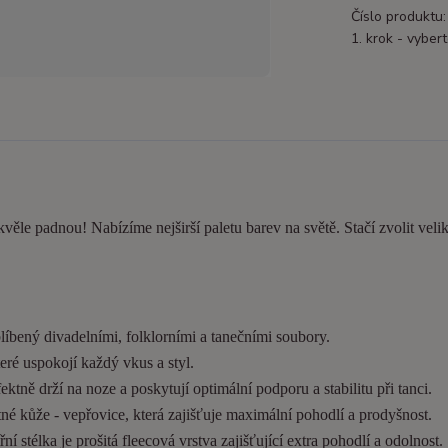
Číslo produktu:
1. krok - vybert
kvěle padnou! Nabízíme nejširší paletu barev na světě. Stačí zvolit velik
líbený divadelními, folklorními a tanečními soubory.
eré uspokojí každý vkus a styl.
tně drží na noze a poskytují optimální podporu a stabilitu při tanci.
é kůže - vepřovice, která zajišťuje maximální pohodlí a prodyšnost.
í stélka je prošitá fleecová vrstva zajišťující extra pohodlí a odolnost.