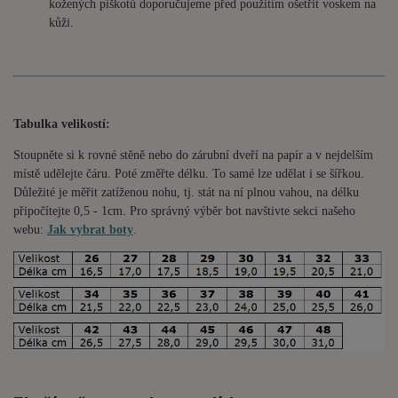
kožených piškotů doporučujeme před použitím ošetřit voskem na
kůži.
Tabulka velikostí:
Stoupněte si k rovné stěně nebo do
zárubní
dveří na papír a v nejdelším
místě udělejte čáru. Poté změřte délku. To samé lze udělat i se šířkou.
Důležité je měřit zatíženou nohu, tj. stát na ní plnou vahou,
na délku
připočítejte 0,5 - 1cm
. Pro správný výběr bot navštivte sekci našeho
webu:
Jak vybrat boty
.