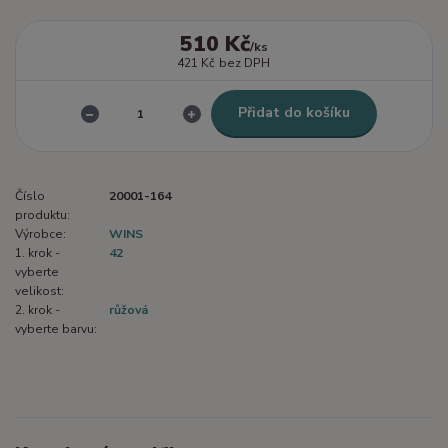
510 Kč
/
ks
421 Kč
bez DPH
Přidat do košíku
Číslo
20001-164
produktu:
Výrobce:
WINS
1. krok -
42
vyberte
velikost:
2. krok -
růžová
vyberte barvu: