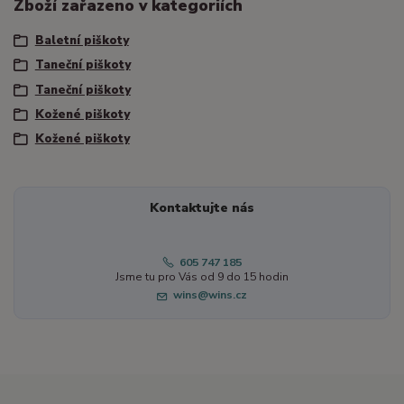
Zboží zařazeno v kategoriích
Baletní piškoty
Taneční piškoty
Taneční piškoty
Kožené piškoty
Kožené piškoty
Kontaktujte nás
605 747 185
Jsme tu pro Vás od 9 do 15 hodin
wins@wins.cz