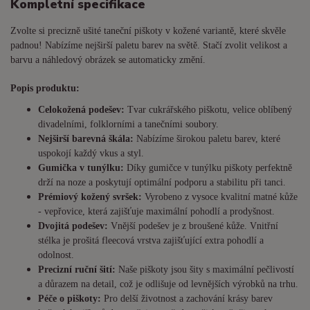
Kompletní specifikace
Zvolte si precizně ušité taneční piškoty v kožené variantě, které skvěle
padnou! Nabízíme nejširší paletu barev na světě. Stačí zvolit velikost a
barvu a náhledový obrázek se automaticky změní.
Popis produktu:
Celokožená podešev:
Tvar cukrářského piškotu, velice oblíbený
divadelními, folklorními a tanečními soubory.
Nejširší barevná škála:
Nabízíme širokou paletu barev, které
uspokojí každý vkus a styl.
Gumička v tunýlku:
Díky gumičce v tunýlku piškoty perfektně
drží na noze a poskytují optimální podporu a stabilitu při tanci.
Prémiový kožený svršek:
Vyrobeno z vysoce kvalitní matné kůže
- vepřovice, která zajišťuje maximální pohodlí a prodyšnost.
Dvojitá podešev:
Vnější podešev je z broušené kůže. Vnitřní
stélka je prošitá fleecová vrstva zajišťující extra pohodlí a
odolnost.
Precizní ruční šití:
Naše piškoty jsou šity s maximální pečlivostí
a důrazem na detail, což je odlišuje od levnějších výrobků na trhu.
Péče o piškoty:
Pro delší životnost a zachování krásy barev