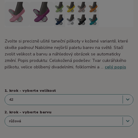
Zvolte si precizně ušité taneční piškoty v kožené variantě, které
skvěle padnou! Nabízíme nejširší paletu barev na světě. Stačí
zvolit velikost a barvu a náhledový obrázek se automaticky
změní. Popis produktu: Celokožená podešev: Tvar cukrářského
piškotu, velice oblíbený divadelními, folklorními a ...
celý popis
1. krok - vyberte velikost
2. krok - vyberte barvu