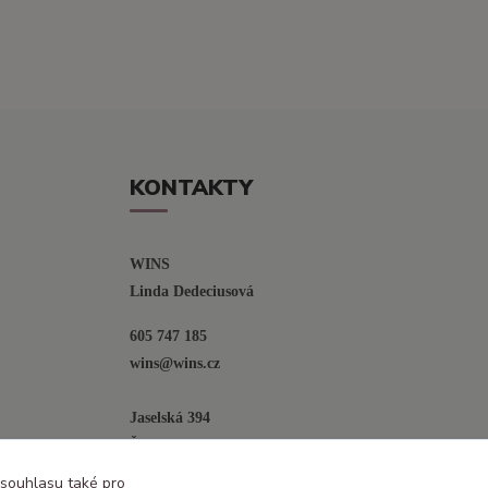
KONTAKTY
WINS
Linda Dedeciusová                             
605 747 185
wins@wins.cz                                         
Jaselská 394
Šenov u N. Jičína
742 42
 souhlasu také pro