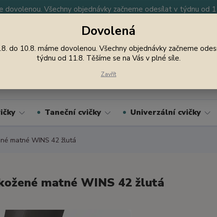
 dovolenou. Všechny objednávky začneme odesílat v týdnu od 11.
Dovolená
y
Nevíte si rady? Zavolejte.
605 747 185
Jsme
.8. do 10.8. máme dovolenou. Všechny objednávky začneme odesí
týdnu od 11.8. Těšíme se na Vás v plné síle.
Hledat
Zavřít
ičky
Taneční cvičky
Univerzální cvičky
né matné WINS 42 žlutá
kožené matné WINS 42 žlutá