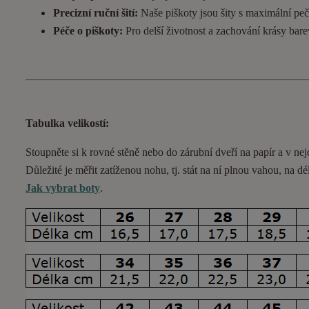
Precizní ruční šití:
Naše piškoty jsou šity s maximální pečl
Péče o piškoty:
Pro delší životnost a zachování krásy bar
Tabulka velikostí:
Stoupněte si k rovné stěně nebo do
zárubní
dveří na papír a v nej
Důležité je měřit zatíženou nohu, tj. stát na ní plnou vahou,
na dé
Jak vybrat boty
.