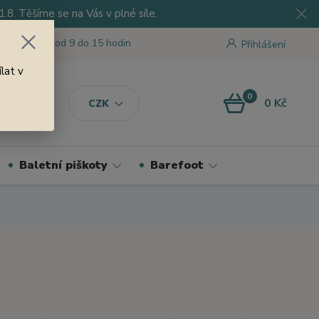
8. Těšíme se na Vás v plné síle.
 tu pro Vás od 9 do 15 hodin
Přihlášení
lat v
0
0 Kč
CZK
Baletní piškoty
Barefoot