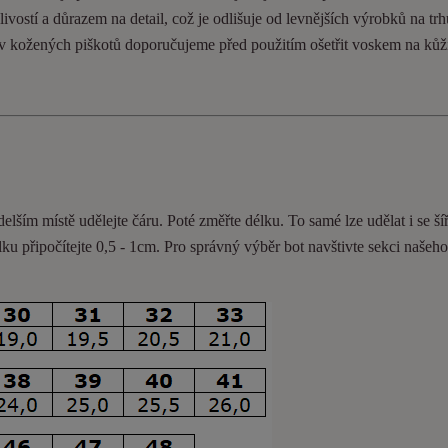
ivostí a důrazem na detail, což je odlišuje od levnějších výrobků na trh
ev kožených piškotů doporučujeme před použitím ošetřit voskem na kůž
delším místě udělejte čáru. Poté změřte délku. To samé lze udělat i se ší
lku připočítejte 0,5 - 1cm
. Pro správný výběr bot navštivte sekci našeh