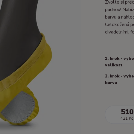
Zvolte si prec
padnou! Nabízí
barvu a náhle
Celokožená po
divadelními, fo
1. krok - vyb
velikost
2. krok - vyb
barvu
510
421 Kč