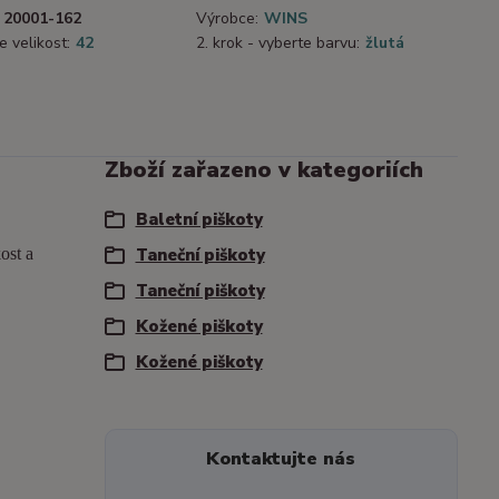
20001-162
Výrobce:
WINS
e velikost:
42
2. krok - vyberte barvu:
žlutá
Zboží zařazeno v kategoriích
Baletní piškoty
ost a
Taneční piškoty
Taneční piškoty
Kožené piškoty
Kožené piškoty
Kontaktujte nás