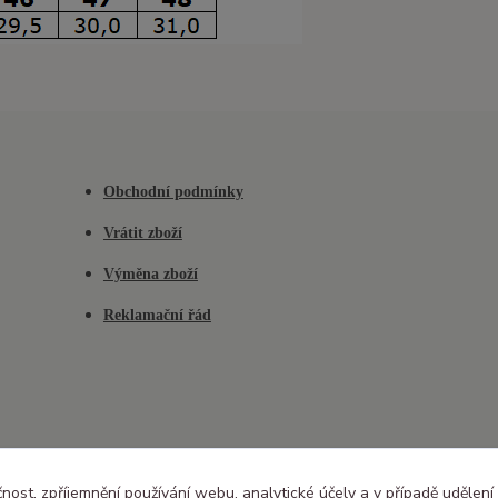
Obchodní podmínky
Vrátit zboží
Výměna zboží
Reklamační řád
čnost, zpříjemnění používání webu, analytické účely a v případě udělení