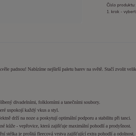
Číslo produktu:
1. krok - vybert
kvěle padnou! Nabízíme nejširší paletu barev na světě. Stačí zvolit velik
líbený divadelními, folklorními a tanečními soubory.
eré uspokojí každý vkus a styl.
tně drží na noze a poskytují optimální podporu a stabilitu při tanci.
é kůže - vepřovice, která zajišťuje maximální pohodlí a prodyšnost.
í stélka je prošitá fleecová vrstva zajišťující extra pohodlí a odolnost.