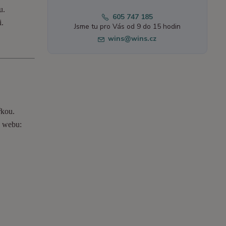
u.
605 747 185
i.
Jsme tu pro Vás od 9 do 15 hodin
wins@wins.cz
řkou.
o webu: