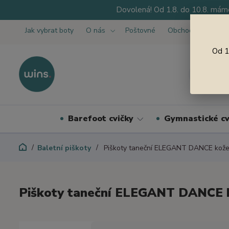
Dovolená! Od 1.8. do 10.8. máme
Jak vybrat boty
O nás
Poštovné
Obchodní podmínk
Od 1
Barefoot cvičky
Gymnastické cv
Baletní piškoty
Piškoty taneční ELEGANT DANCE kože
Piškoty taneční ELEGANT DANCE 