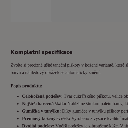
Kompletní specifikace
Zvolte si precizně ušité taneční piškoty v kožené variantě, které s
barvu a náhledový obrázek se automaticky změní.
Popis produktu:
Celokožená podešev:
Tvar cukrářského piškotu, velice ob
Nejširší barevná škála:
Nabízíme širokou paletu barev, kt
Gumička v tunýlku:
Díky gumičce v tunýlku piškoty perfek
Prémiový kožený svršek:
Vyrobeno z vysoce kvalitní matn
Dvojitá podešev:
Vnější podešev je z broušené kůže. Vnitřn