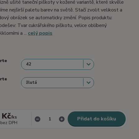
izně ušité taneční piškoty v kožené variantě, které skvěle
me nejširší paletu barev na světě. Stačí zvolit velikost a
dový obrázek se automaticky změní. Popis produktu:
dešev: Tvar cukrářského piškotu, velice oblíbený
lklorními a ...
celý popis
erte
erte
 Kč
/
ks
Přidat do košíku
bez DPH