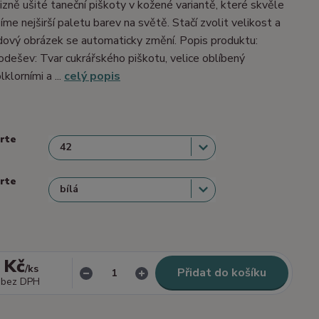
izně ušité taneční piškoty v kožené variantě, které skvěle
me nejširší paletu barev na světě. Stačí zvolit velikost a
dový obrázek se automaticky změní. Popis produktu:
dešev: Tvar cukrářského piškotu, velice oblíbený
lklorními a ...
celý popis
erte
erte
 Kč
/
ks
Přidat do košíku
bez DPH