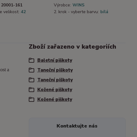
20001-161
Výrobce:
WINS
e velikost:
42
2. krok - vyberte barvu:
bílá
Zboží zařazeno v kategoriích
Baletní piškoty
ost a
Taneční piškoty
Taneční piškoty
Kožené piškoty
Kožené piškoty
Kontaktujte nás