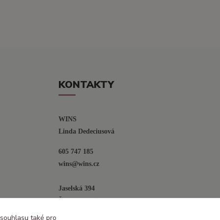
KONTAKTY
WINS
Linda Dedeciusová                             
605 747 185
wins@wins.cz                                         
Jaselská 394
Šenov u N. Jičína
742 42
 souhlasu také pro