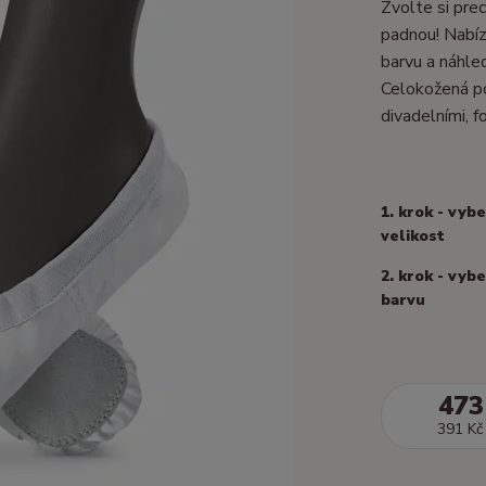
Zvolte si prec
padnou! Nabízí
barvu a náhle
Celokožená po
divadelními, fo
1. krok - vyb
velikost
2. krok - vyb
barvu
473
391 Kč