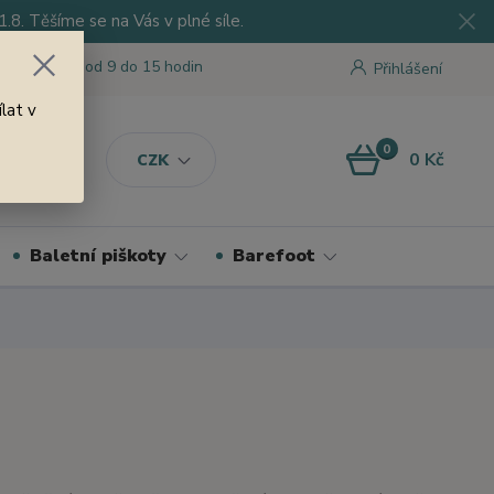
8. Těšíme se na Vás v plné síle.
 tu pro Vás od 9 do 15 hodin
Přihlášení
lat v
0
0 Kč
CZK
Baletní piškoty
Barefoot