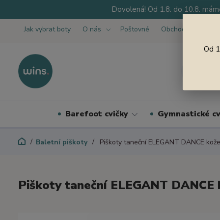
Dovolená! Od 1.8. do 10.8. máme
Jak vybrat boty
O nás
Poštovné
Obchodní podmínk
Od 1
Barefoot cvičky
Gymnastické cv
Baletní piškoty
Piškoty taneční ELEGANT DANCE kože
Piškoty taneční ELEGANT DANCE 