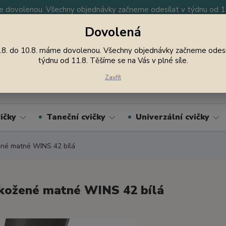
 dovolenou. Všechny objednávky začneme odesílat v týdnu od 11.
Dovolená
y
Nevíte si rady? Zavolejte.
605 747 185
Jsme
.8. do 10.8. máme dovolenou. Všechny objednávky začneme odesí
týdnu od 11.8. Těšíme se na Vás v plné síle.
Hledat
Zavřít
ičky
Taneční cvičky
Univerzální cvičky
né matné WINS 42 bílá
kožené matné WINS 42 bílá