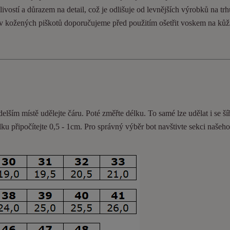
ivostí a důrazem na detail, což je odlišuje od levnějších výrobků na trh
ev kožených piškotů doporučujeme před použitím ošetřit voskem na kůž
delším místě udělejte čáru. Poté změřte délku. To samé lze udělat i se ší
lku připočítejte 0,5 - 1cm
. Pro správný výběr bot navštivte sekci našeh