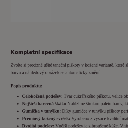
Kompletní specifikace
Zvolte si precizně ušité taneční piškoty v kožené variantě, které s
barvu a náhledový obrázek se automaticky změní.
Popis produktu:
Celokožená podešev:
Tvar cukrářského piškotu, velice ob
Nejširší barevná škála:
Nabízíme širokou paletu barev, kt
Gumička v tunýlku:
Díky gumičce v tunýlku piškoty perfek
Prémiový kožený svršek:
Vyrobeno z vysoce kvalitní matn
Dvojitá podešev:
Vnější podešev je z broušené kůže. Vnitřn