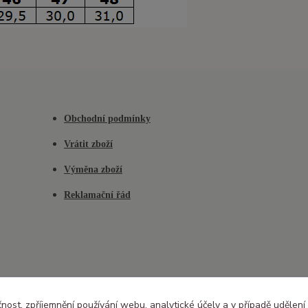
Obchodní podmínky
Vrátit zboží
Výměna zboží
Reklamační řád
čnost, zpříjemnění používání webu, analytické účely a v případě udělení