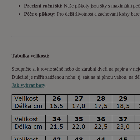
Precizní ruční šití:
Naše piškoty jsou šity s maximální pečl
Péče o piškoty:
Pro delší životnost a zachování krásy bar
Tabulka velikostí:
Stoupněte si k rovné stěně nebo do
zárubní
dveří na papír a v nej
Důležité je měřit zatíženou nohu, tj. stát na ní plnou vahou,
na dé
Jak vybrat boty
.