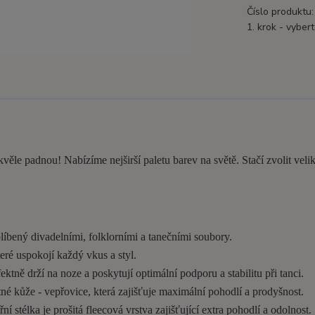
Číslo produktu:
1. krok - vybert
kvěle padnou! Nabízíme nejširší paletu barev na světě. Stačí zvolit velik
líbený divadelními, folklorními a tanečními soubory.
eré uspokojí každý vkus a styl.
tně drží na noze a poskytují optimální podporu a stabilitu při tanci.
é kůže - vepřovice, která zajišťuje maximální pohodlí a prodyšnost.
í stélka je prošitá fleecová vrstva zajišťující extra pohodlí a odolnost.