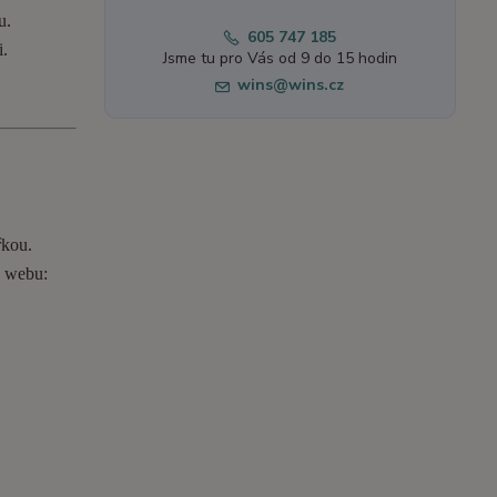
u.
605 747 185
i.
Jsme tu pro Vás od 9 do 15 hodin
wins@wins.cz
řkou.
o webu: