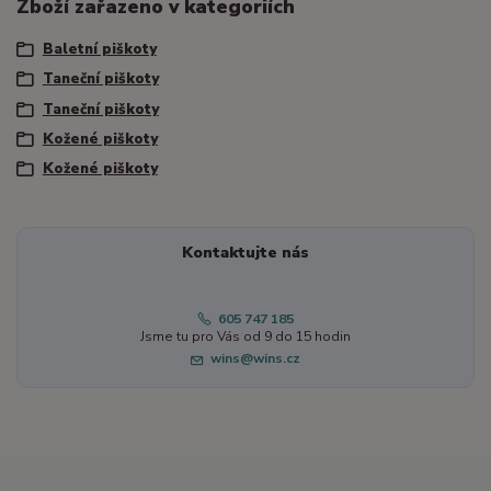
Zboží zařazeno v kategoriích
Baletní piškoty
Taneční piškoty
Taneční piškoty
Kožené piškoty
Kožené piškoty
Kontaktujte nás
605 747 185
Jsme tu pro Vás od 9 do 15 hodin
wins@wins.cz