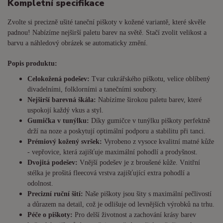
Kompletní specifikace
Zvolte si precizně ušité taneční piškoty v kožené variantě, které skvěle
padnou! Nabízíme nejširší paletu barev na světě. Stačí zvolit velikost a
barvu a náhledový obrázek se automaticky změní.
Popis produktu:
Celokožená podešev:
Tvar cukrářského piškotu, velice oblíbený
divadelními, folklorními a tanečními soubory.
Nejširší barevná škála:
Nabízíme širokou paletu barev, které
uspokojí každý vkus a styl.
Gumička v tunýlku:
Díky gumičce v tunýlku piškoty perfektně
drží na noze a poskytují optimální podporu a stabilitu při tanci.
Prémiový kožený svršek:
Vyrobeno z vysoce kvalitní matné kůže
- vepřovice, která zajišťuje maximální pohodlí a prodyšnost.
Dvojitá podešev:
Vnější podešev je z broušené kůže. Vnitřní
stélka je prošitá fleecová vrstva zajišťující extra pohodlí a
odolnost.
Precizní ruční šití:
Naše piškoty jsou šity s maximální pečlivostí
a důrazem na detail, což je odlišuje od levnějších výrobků na trhu.
Péče o piškoty:
Pro delší životnost a zachování krásy barev