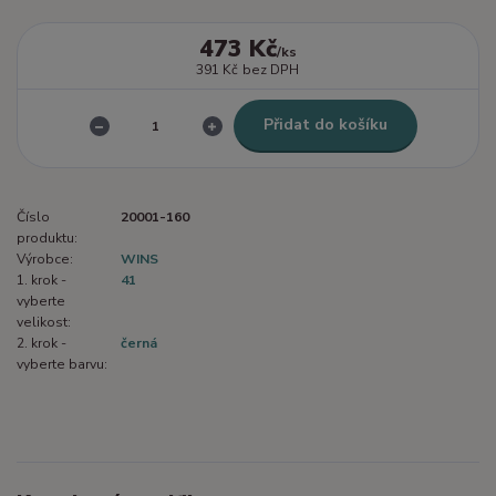
473 Kč
/
ks
391 Kč
bez DPH
Přidat do košíku
Číslo
20001-160
produktu:
Výrobce:
WINS
1. krok -
41
vyberte
velikost:
2. krok -
černá
vyberte barvu: