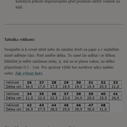
kožených piškotů doporučujeme před použitím ošetřit voskem na
kůži.
Tabulka velikostí:
Stoupněte si k rovné stěně nebo do
zárubní
dveří na papír a v nejdelším
místě udělejte čáru. Poté změřte délku. To samé lze udělat i se šířkou.
Důležité je měřit zatíženou nohu, tj. stát na ní plnou vahou,
na délku
připočítejte 0,5 - 1cm
. Pro správný výběr bot navštivte sekci našeho
webu:
Jak vybrat boty
.