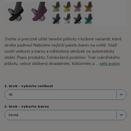
Zvolte si precizně ušité taneční piškoty v kožené variantě, které
skvěle padnou! Nabízíme nejširší paletu barev na světě. Stačí
zvolit velikost a barvu a náhledový obrázek se automaticky
změní. Popis produktu: Celokožená podešev: Tvar cukrářského
piškotu, velice oblíbený divadelními, folklorními a ...
celý popis
1. krok - vyberte velikost
2. krok - vyberte barvu