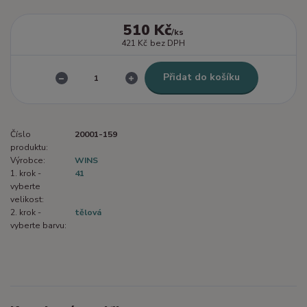
510 Kč
/
ks
421 Kč
bez DPH
Přidat do košíku
Číslo
20001-159
produktu:
Výrobce:
WINS
1. krok -
41
vyberte
velikost:
2. krok -
tělová
vyberte barvu: