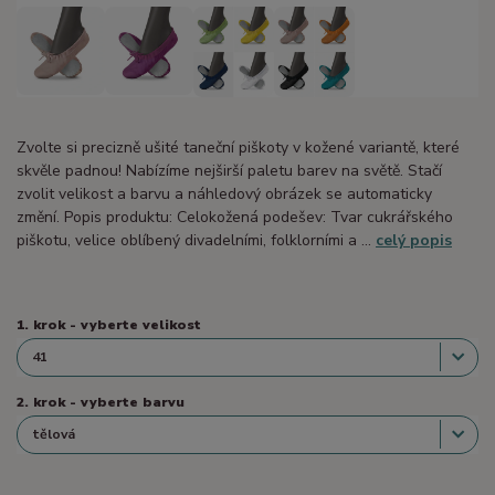
Zvolte si precizně ušité taneční piškoty v kožené variantě, které
skvěle padnou! Nabízíme nejširší paletu barev na světě. Stačí
zvolit velikost a barvu a náhledový obrázek se automaticky
změní. Popis produktu: Celokožená podešev: Tvar cukrářského
piškotu, velice oblíbený divadelními, folklorními a ...
celý popis
1. krok - vyberte velikost
2. krok - vyberte barvu