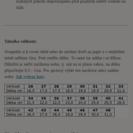
kožených piškotů doporučujeme před použitím ošetřit voskem na
kůži.
Tabulka velikostí:
Stoupněte si k rovné stěně nebo do
zárubní
dveří na papír a v nejdelším
místě udělejte čáru. Poté změřte délku. To samé lze udělat i se šířkou.
Důležité je měřit zatíženou nohu, tj. stát na ní plnou vahou,
na délku
připočítejte 0,5 - 1cm
. Pro správný výběr bot navštivte sekci našeho
webu:
Jak vybrat boty
.