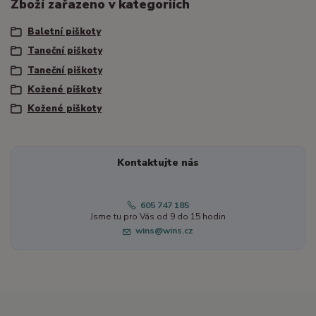
Zboží zařazeno v kategoriích
Baletní piškoty
Taneční piškoty
Taneční piškoty
Kožené piškoty
Kožené piškoty
Kontaktujte nás
605 747 185
Jsme tu pro Vás od 9 do 15 hodin
wins@wins.cz