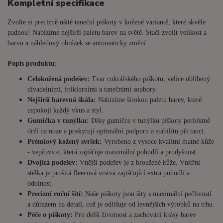
Kompletní specifikace
Zvolte si precizně ušité taneční piškoty v kožené variantě, které skvěle
padnou! Nabízíme nejširší paletu barev na světě. Stačí zvolit velikost a
barvu a náhledový obrázek se automaticky změní.
Popis produktu:
Celokožená podešev:
Tvar cukrářského piškotu, velice oblíbený
divadelními, folklorními a tanečními soubory.
Nejširší barevná škála:
Nabízíme širokou paletu barev, které
uspokojí každý vkus a styl.
Gumička v tunýlku:
Díky gumičce v tunýlku piškoty perfektně
drží na noze a poskytují optimální podporu a stabilitu při tanci.
Prémiový kožený svršek:
Vyrobeno z vysoce kvalitní matné kůže
- vepřovice, která zajišťuje maximální pohodlí a prodyšnost.
Dvojitá podešev:
Vnější podešev je z broušené kůže. Vnitřní
stélka je prošitá fleecová vrstva zajišťující extra pohodlí a
odolnost.
Precizní ruční šití:
Naše piškoty jsou šity s maximální pečlivostí
a důrazem na detail, což je odlišuje od levnějších výrobků na trhu.
Péče o piškoty:
Pro delší životnost a zachování krásy barev