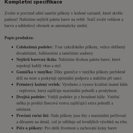
Kompletní specifikace
Zvolte si precizně ušité taneční piškoty v kožené variantě, které skvěle
padnou! Nabízíme nejširší paletu barev na světě. Stačí zvolit velikost a
barvu a náhledový obrázek se automaticky změní.
Popis produktu:
Celokožená podešev:
Tvar cukrářského piškotu, velice oblíbený
divadelními, folklorními a tanečními soubory.
Nejširší barevná škála:
Nabízíme širokou paletu barev, které
uspokojí každý vkus a styl.
Gumička v tunýlku:
Díky gumičce v tunýlku piškoty perfektně
drží na noze a poskytují optimální podporu a stabilitu při tanci.
Prémiový kožený svršek:
Vyrobeno z vysoce kvalitní matné kůže
- vepřovice, která zajišťuje maximální pohodlí a prodyšnost.
Dvojitá podešev:
Vnější podešev je z broušené kůže. Vnitřní
stélka je prošitá fleecová vrstva zajišťující extra pohodlí a
odolnost.
Precizní ruční šití:
Naše piškoty jsou šity s maximální pečlivostí
a důrazem na detail, což je odlišuje od levnějších výrobků na trhu.
Péče o piškoty:
Pro delší životnost a zachování krásy barev