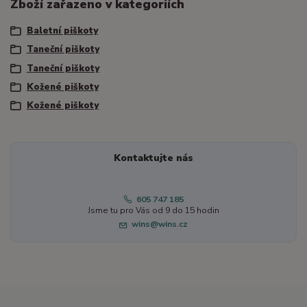
Zboží zařazeno v kategoriích
Baletní piškoty
Taneční piškoty
Taneční piškoty
Kožené piškoty
Kožené piškoty
Kontaktujte nás
605 747 185
Jsme tu pro Vás od 9 do 15 hodin
wins@wins.cz