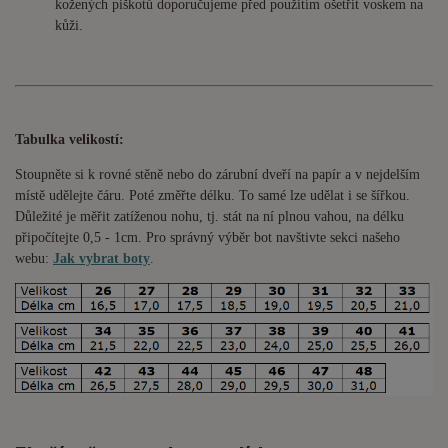
kožených piškotů doporučujeme před použitím ošetřit voskem na
kůži.
Tabulka velikostí:
Stoupněte si k rovné stěně nebo do
zárubní
dveří na papír a v nejdelším
místě udělejte čáru. Poté změřte délku. To samé lze udělat i se šířkou.
Důležité je měřit zatíženou nohu, tj. stát na ní plnou vahou,
na délku
připočítejte 0,5 - 1cm
. Pro správný výběr bot navštivte sekci našeho
webu:
Jak vybrat boty
.