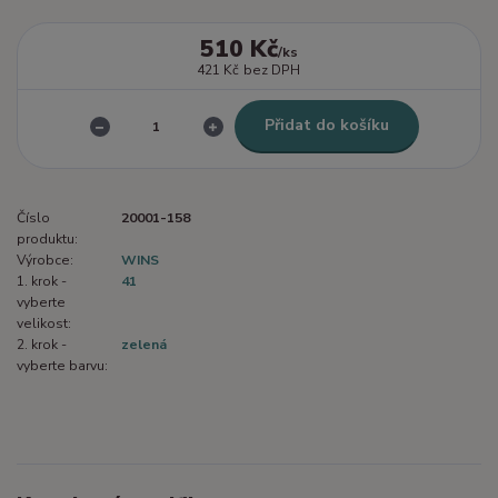
510 Kč
/
ks
421 Kč
bez DPH
Přidat do košíku
Číslo
20001-158
produktu:
Výrobce:
WINS
1. krok -
41
vyberte
velikost:
2. krok -
zelená
vyberte barvu: