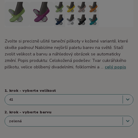
Zvolte si precizně ušité taneční piškoty v kožené variantě, které
skvěle padnou! Nabízíme nejširší paletu barev na světě. Stačí
zvolit velikost a barvu a náhledový obrázek se automaticky
změní. Popis produktu: Celokožená podešev: Tvar cukrářského
piškotu, velice oblíbený divadelními, folklorními a ...
celý popis
1. krok - vyberte velikost
2. krok - vyberte barvu