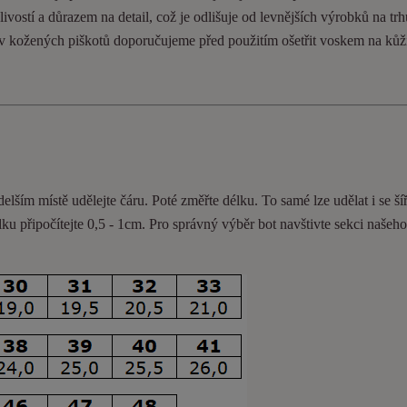
ivostí a důrazem na detail, což je odlišuje od levnějších výrobků na trh
ev kožených piškotů doporučujeme před použitím ošetřit voskem na kůž
delším místě udělejte čáru. Poté změřte délku. To samé lze udělat i se ší
lku připočítejte 0,5 - 1cm
. Pro správný výběr bot navštivte sekci našeh