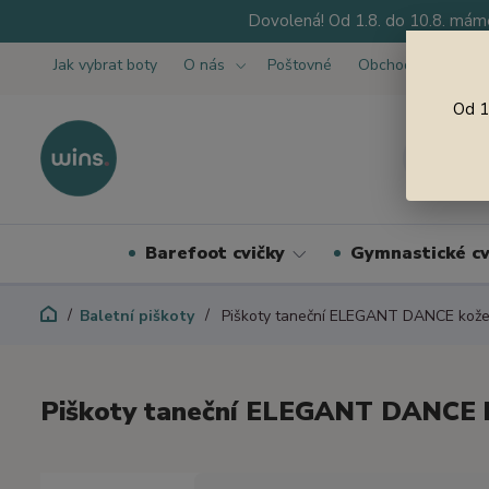
Dovolená! Od 1.8. do 10.8. máme
Jak vybrat boty
O nás
Poštovné
Obchodní podmínk
Od 1
Barefoot cvičky
Gymnastické cv
Baletní piškoty
Piškoty taneční ELEGANT DANCE kože
Piškoty taneční ELEGANT DANCE 