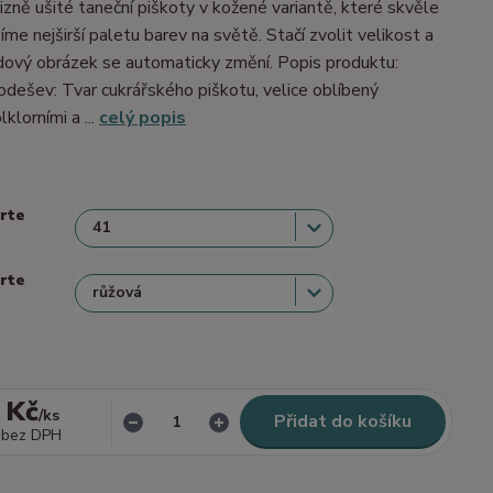
izně ušité taneční piškoty v kožené variantě, které skvěle
me nejširší paletu barev na světě. Stačí zvolit velikost a
dový obrázek se automaticky změní. Popis produktu:
dešev: Tvar cukrářského piškotu, velice oblíbený
lklorními a ...
celý popis
erte
erte
 Kč
/
ks
Přidat do košíku
bez DPH