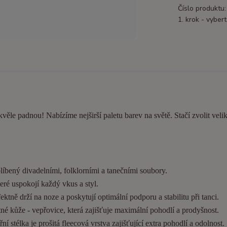
Číslo produktu:
1. krok - vybert
kvěle padnou! Nabízíme nejširší paletu barev na světě. Stačí zvolit velik
líbený divadelními, folklorními a tanečními soubory.
eré uspokojí každý vkus a styl.
tně drží na noze a poskytují optimální podporu a stabilitu při tanci.
é kůže - vepřovice, která zajišťuje maximální pohodlí a prodyšnost.
í stélka je prošitá fleecová vrstva zajišťující extra pohodlí a odolnost.