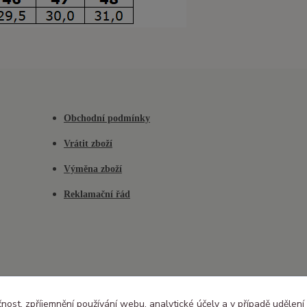
Obchodní podmínky
Vrátit zboží
Výměna zboží
Reklamační řád
čnost, zpříjemnění používání webu, analytické účely a v případě udělení