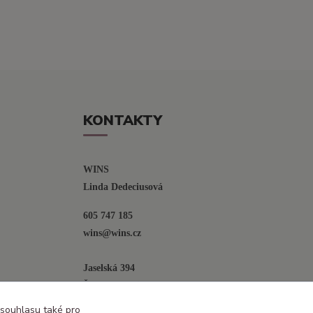
KONTAKTY
WINS
Linda Dedeciusová                             
605 747 185
wins@wins.cz                                         
Jaselská 394
Šenov u N. Jičína
742 42
 souhlasu také pro