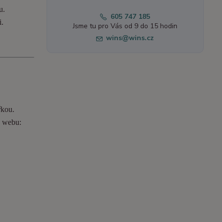
u.
605 747 185
i.
Jsme tu pro Vás od 9 do 15 hodin
wins@wins.cz
řkou.
o webu: