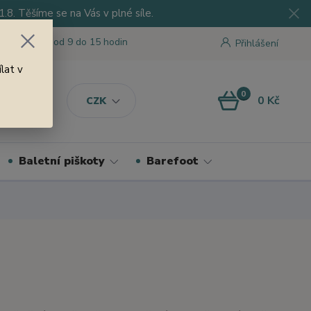
8. Těšíme se na Vás v plné síle.
 tu pro Vás od 9 do 15 hodin
Přihlášení
lat v
0
0 Kč
CZK
Baletní piškoty
Barefoot