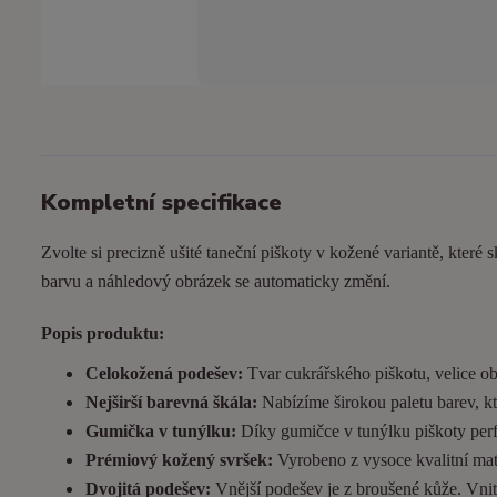
Kompletní specifikace
Zvolte si precizně ušité taneční piškoty v kožené variantě, které s
barvu a náhledový obrázek se automaticky změní.
Popis produktu:
Celokožená podešev:
Tvar cukrářského piškotu, velice ob
Nejširší barevná škála:
Nabízíme širokou paletu barev, kt
Gumička v tunýlku:
Díky gumičce v tunýlku piškoty perfek
Prémiový kožený svršek:
Vyrobeno z vysoce kvalitní matn
Dvojitá podešev:
Vnější podešev je z broušené kůže. Vnitřn