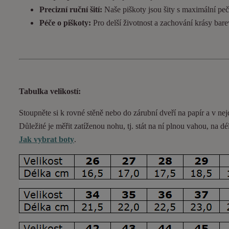
Precizní ruční šití:
Naše piškoty jsou šity s maximální pečl
Péče o piškoty:
Pro delší životnost a zachování krásy bar
Tabulka velikostí:
Stoupněte si k rovné stěně nebo do
zárubní
dveří na papír a v nej
Důležité je měřit zatíženou nohu, tj. stát na ní plnou vahou,
na dé
Jak vybrat boty
.