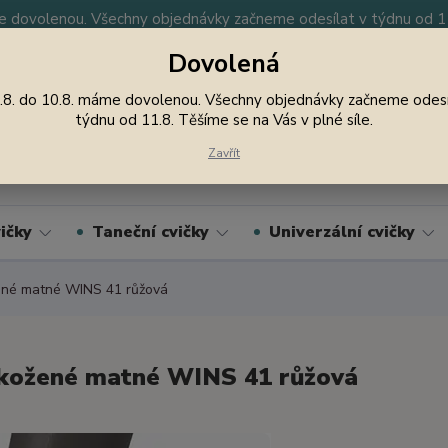
 dovolenou. Všechny objednávky začneme odesílat v týdnu od 11.
Dovolená
y
Nevíte si rady? Zavolejte.
605 747 185
Jsme
.8. do 10.8. máme dovolenou. Všechny objednávky začneme odesí
týdnu od 11.8. Těšíme se na Vás v plné síle.
Hledat
Zavřít
ičky
Taneční cvičky
Univerzální cvičky
né matné WINS 41 růžová
kožené matné WINS 41 růžová