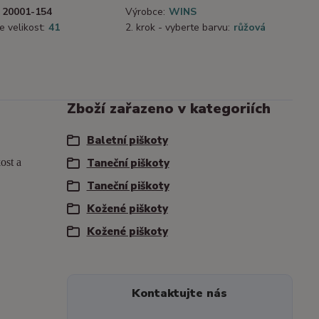
20001-154
Výrobce:
WINS
e velikost:
41
2. krok - vyberte barvu:
růžová
Zboží zařazeno v kategoriích
Baletní piškoty
ost a
Taneční piškoty
Taneční piškoty
Kožené piškoty
Kožené piškoty
Kontaktujte nás