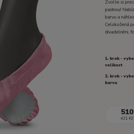
Zvolte si prec
padnou! Nabízí
barvu a náhle
Celokožená po
divadelními, fo
1. krok - vyb
velikost
2. krok - vyb
barvu
510
421 Kč