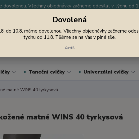
 dovolenou. Všechny objednávky začneme odesílat v týdnu od 11.
Dovolená
y
Nevíte si rady? Zavolejte.
605 747 185
Jsme
.8. do 10.8. máme dovolenou. Všechny objednávky začneme odesí
týdnu od 11.8. Těšíme se na Vás v plné síle.
Hledat
Zavřít
ičky
Taneční cvičky
Univerzální cvičky
né matné WINS 40 tyrkysová
kožené matné WINS 40 tyrkysová