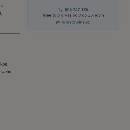
u.
605 747 185
i.
Jsme tu pro Vás od 9 do 15 hodin
wins@wins.cz
řkou.
o webu: