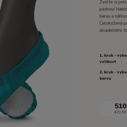
Zvolte si prec
padnou! Nabízí
barvu a náhle
Celokožená po
divadelními, fo
1. krok - vyb
velikost
2. krok - vyb
barvu
510
421 Kč