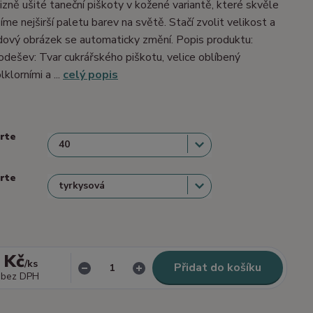
izně ušité taneční piškoty v kožené variantě, které skvěle
me nejširší paletu barev na světě. Stačí zvolit velikost a
dový obrázek se automaticky změní. Popis produktu:
dešev: Tvar cukrářského piškotu, velice oblíbený
lklorními a ...
celý popis
erte
erte
 Kč
/
ks
Přidat do košíku
bez DPH