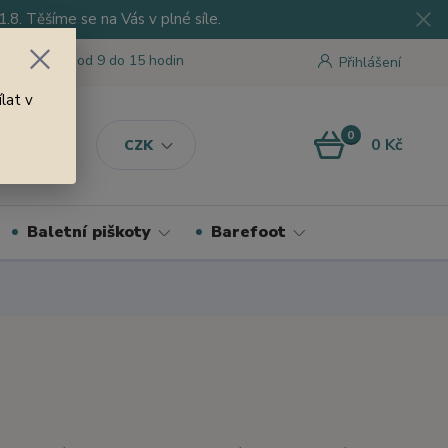
8. Těšíme se na Vás v plné síle.
 tu pro Vás od 9 do 15 hodin
Přihlášení
lat v
0
0 Kč
CZK
Baletní piškoty
Barefoot