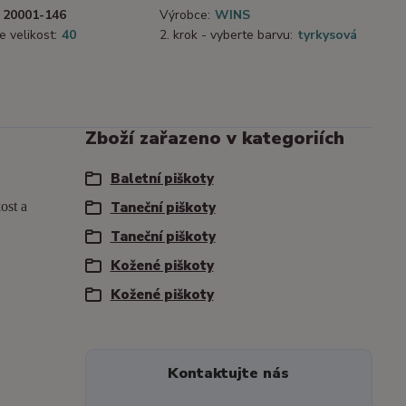
20001-146
Výrobce:
WINS
e velikost:
40
2. krok - vyberte barvu:
tyrkysová
Zboží zařazeno v kategoriích
Baletní piškoty
ost a
Taneční piškoty
Taneční piškoty
Kožené piškoty
Kožené piškoty
Kontaktujte nás