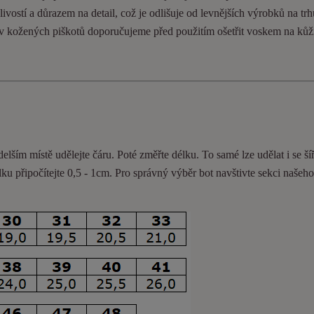
ivostí a důrazem na detail, což je odlišuje od levnějších výrobků na trh
ev kožených piškotů doporučujeme před použitím ošetřit voskem na kůž
delším místě udělejte čáru. Poté změřte délku. To samé lze udělat i se ší
lku připočítejte 0,5 - 1cm
. Pro správný výběr bot navštivte sekci našeh