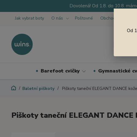
Dovolená! Od 1.8. do 10.8. máme
Jak vybrat boty
O nás
Poštovné
Obchodní podmínk
Od 1
Barefoot cvičky
Gymnastické cv
Baletní piškoty
Piškoty taneční ELEGANT DANCE kože
Piškoty taneční ELEGANT DANCE 