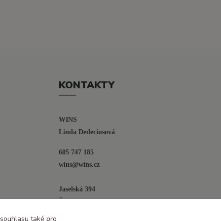
KONTAKTY
WINS
Linda Dedeciusová                             
605 747 185
wins@wins.cz                                         
Jaselská 394
Šenov u N. Jičína
742 42
 souhlasu také pro