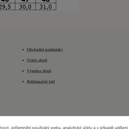
Obchodní podmínky
Vrátit zboží
Výměna zboží
Reklamační řád
čnost, zpříjemnění používání webu, analytické účely a v případě udělení