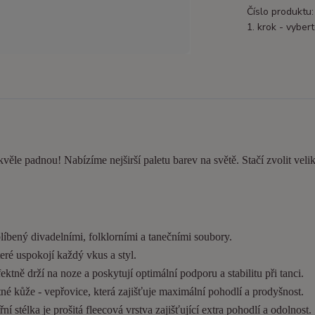
Číslo produktu:
1. krok - vybert
kvěle padnou! Nabízíme nejširší paletu barev na světě. Stačí zvolit velik
líbený divadelními, folklorními a tanečními soubory.
eré uspokojí každý vkus a styl.
tně drží na noze a poskytují optimální podporu a stabilitu při tanci.
é kůže - vepřovice, která zajišťuje maximální pohodlí a prodyšnost.
í stélka je prošitá fleecová vrstva zajišťující extra pohodlí a odolnost.