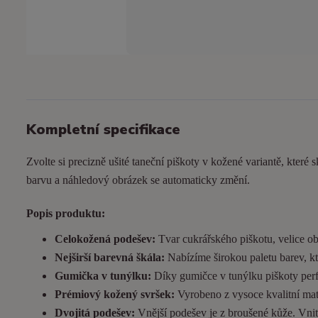
Kompletní specifikace
Zvolte si precizně ušité taneční piškoty v kožené variantě, které s
barvu a náhledový obrázek se automaticky změní.
Popis produktu:
Celokožená podešev:
Tvar cukrářského piškotu, velice ob
Nejširší barevná škála:
Nabízíme širokou paletu barev, kt
Gumička v tunýlku:
Díky gumičce v tunýlku piškoty perfek
Prémiový kožený svršek:
Vyrobeno z vysoce kvalitní matn
Dvojitá podešev:
Vnější podešev je z broušené kůže. Vnitřn