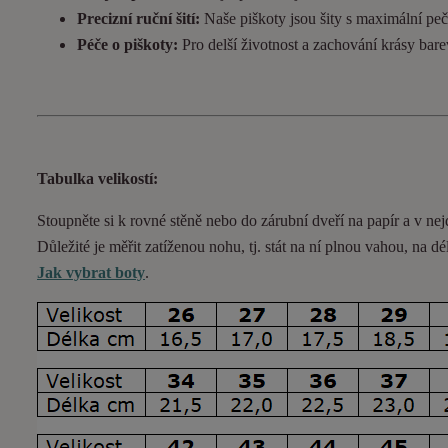
Precizní ruční šití:
Naše piškoty jsou šity s maximální pečl
Péče o piškoty:
Pro delší životnost a zachování krásy bar
Tabulka velikostí:
Stoupněte si k rovné stěně nebo do
zárubní
dveří na papír a v nej
Důležité je měřit zatíženou nohu, tj. stát na ní plnou vahou,
na dé
Jak vybrat boty
.